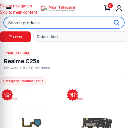
0
Skip to navigation
Skip to main content
☰ Filter
NUR TELECOM
Realme C25s
Showing 1-8 of 8 products
Category: Realme C25s
27%
34%
OFF
OFF