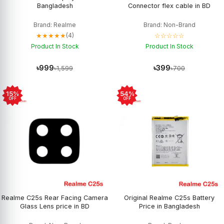
Bangladesh
Connector flex cable in BD
Brand: Realme
Brand: Non-Brand
★★★★★
☆☆☆☆☆
(4)
Product In Stock
Product In Stock
৳999
৳399
৳1,599
৳700
15%
54%
OFF
OFF
Realme C25s Rear Facing Camera
Original Realme C25s Battery
Glass Lens price in BD
Price in Bangladesh