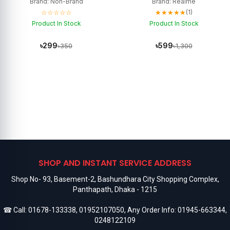
Brand: Non-Brand
Brand: Realme
☆☆☆☆☆
★★★★★
(1)
Product In Stock
Product In Stock
৳299
৳599
৳350
৳1,300
SHOP AND INSTANT SERVICE ADDRESS
Shop No- 93, Basement-2, Bashundhara City Shopping Complex,
Panthapath, Dhaka - 1215
☎ Call:
01678-133338
,
01952107050
, Any Order Info:
01945-663344
,
0248122109