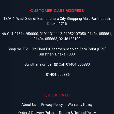
CUSTOMER CARE ADDRESS
13/A-1, West Side of Bashundhara City Shopping Mall, Panthapath,
Dhaka-1215
☎ Call:
01614-956000
,
01911311112
,
01952107050
,
01404-055881
,
01404-055883
,
02-48122109
Shop No. T-21, 3rd Floor Pir Yeameni Market, Zero Point (GPO)
Gulisthan, Dhaka-1000.
Gulisthan number ☎ Call:
01404-055880
,
01404-055886
QUICK LINKS
About Us
Privacy Policy
Warranty Policy
Order & Delivery Policy
Return & Refund Policy