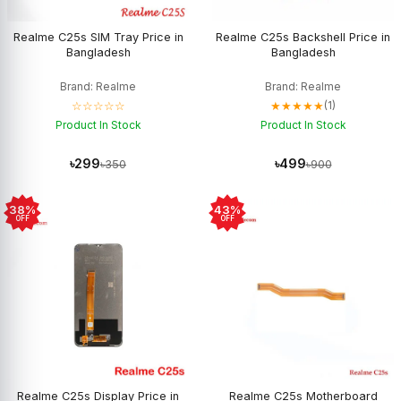
Realme C25s SIM Tray Price in
Realme C25s Backshell Price in
Bangladesh
Bangladesh
Brand: Realme
Brand: Realme
☆☆☆☆☆
★★★★★
(1)
Product In Stock
Product In Stock
৳299
৳499
৳350
৳900
38%
43%
OFF
OFF
Realme C25s Display Price in
Realme C25s Motherboard