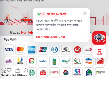
ফোন করে সাথে সাথে টাকা ফেরত দেয়া হয়।
×
Nur Telecom Support
হ্যালো স্যার! নূর টেলিকমে আপনাকে স্বাগতম।
আপনার প্রয়োজনীয় সহায়তার জন্য আমরা
এখানে আছি।
©2025
Nur Telecom
- All Rights Reserved || Created with ❤
Start WhatsApp Chat
LIVE CHAT
CART
Shop
Wishlist
Cart
My account