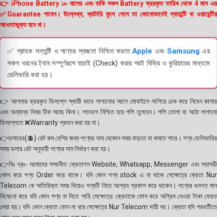
👉 iPhone Battery ১৮ মাসের এবং বাকি সকল Battery ক্রয়কৃত তারিখ থেকে 4 মাস এর
✅Guarantee পাবেন। উল্লেখ্য, ব্যাটারি ফুলে গেলে তা কোনোভাবেই গ্যারান্টি বা ওয়ারেন্টির
আওতাভুক্ত হবে না।
✅ গ্রাহক সন্তুষ্টি ও পণ্যের স্বচ্ছতা নিশ্চিত করতে
Apple
এবং
Samsung
এর
সকল ধরনের ট্যাব সম্পূর্ণরূপে যাচাই (Check) করার পরই বিক্রি ও কুরিয়ারের মাধ্যমে
ডেলিভারি করা হয়।
👉 আপনার ক্রয়কৃত ডিসপ্লে স্থায়ী ভাবে লাগানোর আগে মোবাইলে লাগিয়ে চেক করে নিবেন কালার
এবং অন্যান্য বিষয় ঠিক আছে কিনা। শতভাগ নিশ্চিত হয়ে পলি তুলবেন। পলি তোলা বা আঠা লাগানো
ডিসপ্লেতে ❌Warranty প্রদান করা হয় না।
👉ডলারের(💲) রেট কম বেশির জন্য পণ্যের দাম যেকোন সময় বাড়তে বা কমতে পারে। পণ্য ডেলিভারির
সময় ডলার রেট অনুযায়ী পণ্যের দাম নির্ধারণ করা হয়।
👉বিঃ দ্রঃ- আমাদের সম্মানীত ক্রেতাগন Website, Whatsapp, Messenger এবং সরাসরী
ফোন করে পণ্য Order করে থাকে। যদি কোন পণ্য stock এ না থাকে সেক্ষেত্রে ক্রেতা Nur
Telecom কে অতিরিক্ত সময় দিয়েও পণ্যটি নিতে আগ্রহ প্রকাশ করে থাকেন। পণ্যের গুনগত মান
বিবেচনা করে যদি কোন পণ্য না দিতে পারি সেক্ষেত্রে ক্রেতাকে ফোন করে অগ্রিম নেওয়া টাকা ফেরত
দেয়া হয়। যদি কোন ক্রেতা ফোন না ধরে সেক্ষেত্রে Nur Telecom দায়ী নয়। ক্রেতা যদি পরবর্তীতে