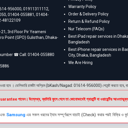
Warranty Policy
614-956000
,
01911311112
,
Order & Delivery Policy
050
,
01404-055881
,
01404-
2-48122109
Return & Refund Policy
Nur Telecom (FAQs)
-21, 3rd Floor Pir Yeameni
Best iPad repair services in Dhaka
ro Point (GPO) Gulisthan, Dhaka-
Bangladesh
Best iPhone repair services in B
 number ☎ Call:
01404-055880
City, Dhaka, Bangladesh
We Are Hiring
55886
 হবে । ডেলিভারি চার্জটা অগ্রিম (bKash/Nagad: 01614-956000) পেমেন্ট করতে হবে, বাকি টাকা 
e পাবেন। উল্লেখ্য, ব্যাটারি ফুলে গেলে তা কোনোভাবেই গ্যারান্টি বা ওয়ারেন্টির আওতাভুক্
এবং
Samsung
এর সকল ধরনের ট্যাব সম্পূর্ণরূপে যাচাই (Check) করার পরই বিক্রি ও কুরি