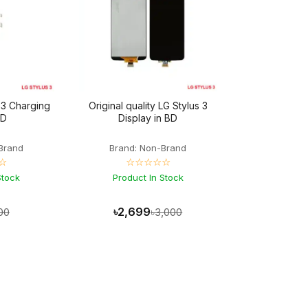
s 3 Charging
Original quality LG Stylus 3
BD
Display in BD
Brand
Brand: Non-Brand
☆
☆☆☆☆☆
Stock
Product In Stock
৳2,699
00
৳3,000