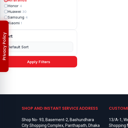
Apple iPad mini 2
2
Honor
4
Apple iPad Mini 3
6
Huawei
30
Apple iPad mini 4
2
Samsung
4
Apple iPad Pro 10.5
5
Xiaomi
1
Apple iPad Pro 11
7
Apple iPad Pro 12.9
6
Privacy Policy
Sort
Apple iPad Pro 12.9 2nd Gen
5
Apple iPad Pro 9.7 (2016)
6
Apple iPad Pro 9.7 (2018)
7
Asus Phone
49
Asus ROG
4
Apply Filters
Asus ROG Phone 2
4
Asus ROG Phone 3
4
Asus ROG Phone 5
3
Asus ROG Phone 5 Pro
3
Asus ROG Phone 5s
2
Asus ROG Phone 5s Pro
3
Asus Rog Phone 6
3
Asus Rog Phone 6 Pro
3
SHOP AND INSTANT SERVICE ADDRESS
CUSTOME
Asus Rog Phone 7
3
Asus Rog Phone 7 Ultimate
3
Shop No- 93, Basement-2, Bashundhara
13/A-1, We
Asus ROG Phone 8
3
City Shopping Complex, Panthapath, Dhaka
Shopping 