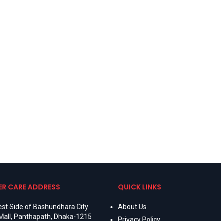
R CARE ADDRESS
QUICK LINKS
st Side of Bashundhara City
About Us
Mall, Panthapath, Dhaka-1215
Privacy Policy