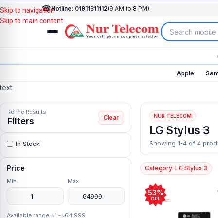
☎
Hotline: 01911311112
(9 AM to 8 PM)
Skip to navigation
Skip to main content
Apple
Sam
text
Refine Results
NUR TELECOM
Clear
Filters
LG Stylus 3
Showing 1-4 of 4 prod
In Stock
Price
Category: LG Stylus 3
Min
Max
53%
OFF
Available range: ৳1 - ৳64,999