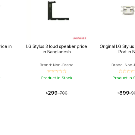
rice in
LG Stylus 3 loud speaker price
Original LG Stylu
in Bangladesh
Port in 
Brand: Non-Brand
Brand: Non-
☆☆☆☆☆
☆☆☆☆
k
Product In Stock
Product In 
৳299
৳899
৳700
৳9