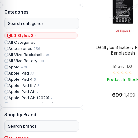
Categories
LG Stylus 3
4
All Categories
LG Stylus 3 Battery P
Accessories
256
Bangladesh
All Vivo Backshell
300
All Vivo Battery
300
Brand: LG
Apple
473
☆☆☆☆☆
Apple iPad
77
Apple iPad 4
Product In Stoc
5
Apple iPad 9.7
5
Apple iPad Air
7
৳699
৳1,499
Apple iPad Air (2020)
2
Apple iPad Air 11 (2024)
2
Apple iPad Air 3
3
Shop by Brand
Apple iPad Backshell
6
Apple iPad Battery
13
Apple iPad Display
18
Apple iPad Mini
7
All Brands