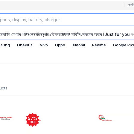
অর্ডা
মোবাইল স্পেয়ার পার্টস
এক্সেসরিস
সুপার স্টোর
আউটলেট সার্ভিসিং
আজকের অফার !
Just for you 
sung
OnePlus
Vivo
Oppo
Xiaomi
Realme
Google Pix
ucts
57%
OFF