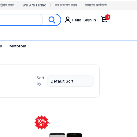
র ট্র্যাক করুন
We Are Hiring
ঘরে বসে আয় করুন
আমাদের আউটলেট
0
Hello, Sign in
✨
el
Motorola
Sort
by
10%
OFF