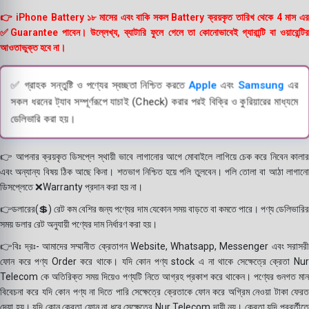
👉 iPhone Battery ১৮ মাসের এবং বাকি সকল Battery ক্রয়কৃত তারিখ থেকে 4 মাস এর
✅Guarantee পাবেন। উল্লেখ্য, ব্যাটারি ফুলে গেলে তা কোনোভাবেই গ্যারান্টি বা ওয়ারেন্টির
আওতাভুক্ত হবে না।
✅ গ্রাহক সন্তুষ্টি ও পণ্যের স্বচ্ছতা নিশ্চিত করতে
Apple
এবং
Samsung
এর
সকল ধরনের ট্যাব সম্পূর্ণরূপে যাচাই (Check) করার পরই বিক্রি ও কুরিয়ারের মাধ্যমে
ডেলিভারি করা হয়।
👉 আপনার ক্রয়কৃত ডিসপ্লে স্থায়ী ভাবে লাগানোর আগে মোবাইলে লাগিয়ে চেক করে নিবেন কালার
এবং অন্যান্য বিষয় ঠিক আছে কিনা। শতভাগ নিশ্চিত হয়ে পলি তুলবেন। পলি তোলা বা আঠা লাগানো
ডিসপ্লেতে ❌Warranty প্রদান করা হয় না।
👉ডলারের(💲) রেট কম বেশির জন্য পণ্যের দাম যেকোন সময় বাড়তে বা কমতে পারে। পণ্য ডেলিভারির
সময় ডলার রেট অনুযায়ী পণ্যের দাম নির্ধারণ করা হয়।
👉বিঃ দ্রঃ- আমাদের সম্মানীত ক্রেতাগন Website, Whatsapp, Messenger এবং সরাসরী
ফোন করে পণ্য Order করে থাকে। যদি কোন পণ্য stock এ না থাকে সেক্ষেত্রে ক্রেতা Nur
Telecom কে অতিরিক্ত সময় দিয়েও পণ্যটি নিতে আগ্রহ প্রকাশ করে থাকেন। পণ্যের গুনগত মান
বিবেচনা করে যদি কোন পণ্য না দিতে পারি সেক্ষেত্রে ক্রেতাকে ফোন করে অগ্রিম নেওয়া টাকা ফেরত
দেয়া হয়। যদি কোন ক্রেতা ফোন না ধরে সেক্ষেত্রে Nur Telecom দায়ী নয়। ক্রেতা যদি পরবর্তীতে