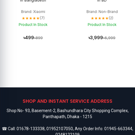
in Bangladesh
in BD
Brand: Xiaomi
Brand: Non-Brand
★★★★★
★★★★★
(7)
(2)
Product In Stock
Product In Stock
৳499
৳3,999
৳899
৳6,999
SHOP AND INSTANT SERVICE ADDRESS
Shop No- 93, Basement-2, Bashundhara City Shopping Complex,
Panthapath, Dhaka - 1215
☎ Call:
01678-133338
,
01952107050
, Any Order Info:
01945-663344
,
0248122109