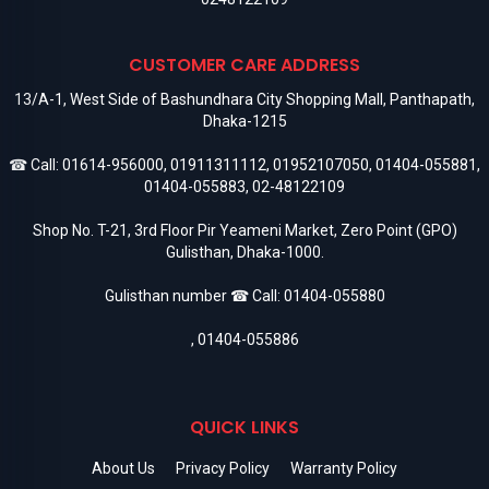
CUSTOMER CARE ADDRESS
13/A-1, West Side of Bashundhara City Shopping Mall, Panthapath,
Dhaka-1215
☎ Call:
01614-956000
,
01911311112
,
01952107050
,
01404-055881
,
01404-055883
,
02-48122109
Shop No. T-21, 3rd Floor Pir Yeameni Market, Zero Point (GPO)
Gulisthan, Dhaka-1000.
Gulisthan number ☎ Call:
01404-055880
,
01404-055886
QUICK LINKS
About Us
Privacy Policy
Warranty Policy