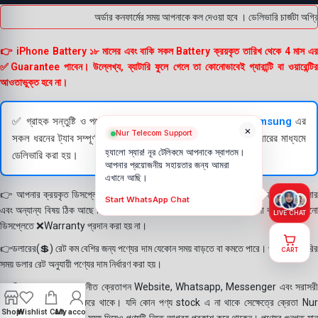
অর্ডার কনফার্মের সময় আপনাকে কল দেওয়া হবে । ডেলিভারি চার্জটা অগ
👉 iPhone Battery ১৮ মাসের এবং বাকি সকল Battery ক্রয়কৃত তারিখ থেকে 4 মাস এর
✅Guarantee পাবেন। উল্লেখ্য, ব্যাটারি ফুলে গেলে তা কোনোভাবেই গ্যারান্টি বা ওয়ারেন্টির
আওতাভুক্ত হবে না।
✅ গ্রাহক সন্তুষ্টি ও পণ্যের স্বচ্ছতা নিশ্চিত করতে
Apple
এবং
Samsung
এর
×
Nur Telecom Support
সকল ধরনের ট্যাব সম্পূর্ণরূপে যাচাই (Check) করার পরই বিক্রি ও কুরিয়ারের মাধ্যমে
হ্যালো স্যার! নূর টেলিকমে আপনাকে স্বাগতম।
ডেলিভারি করা হয়।
আপনার প্রয়োজনীয় সহায়তার জন্য আমরা
এখানে আছি।
👉 আপনার ক্রয়কৃত ডিসপ্লে স্থায়ী ভাবে লাগানোর আগে মোবাইলে লাগিয়ে চেক করে নিবেন কালার
Start WhatsApp Chat
এবং অন্যান্য বিষয় ঠিক আছে কিনা। শতভাগ নিশ্চিত হয়ে পলি তুলবেন। পলি তোলা বা আঠা লাগানো
LIVE CHAT
ডিসপ্লেতে ❌Warranty প্রদান করা হয় না।
👉ডলারের(💲) রেট কম বেশির জন্য পণ্যের দাম যেকোন সময় বাড়তে বা কমতে পারে। পণ্য ডেলিভারির
CART
সময় ডলার রেট অনুযায়ী পণ্যের দাম নির্ধারণ করা হয়।
👉বিঃ দ্রঃ- আমাদের সম্মানীত ক্রেতাগন Website, Whatsapp, Messenger এবং সরাসরী
ফোন করে পণ্য Order করে থাকে। যদি কোন পণ্য stock এ না থাকে সেক্ষেত্রে ক্রেতা Nur
Shop
Wishlist
Cart
My account
Telecom কে অতিরিক্ত সময় দিয়েও পণ্যটি নিতে আগ্রহ প্রকাশ করে থাকেন। পণ্যের গুনগত মান