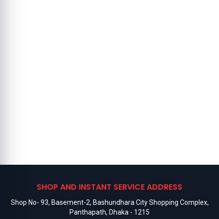
SHOP AND INSTANT SERVICE ADDRESS
Shop No- 93, Basement-2, Bashundhara City Shopping Complex,
Panthapath, Dhaka - 1215