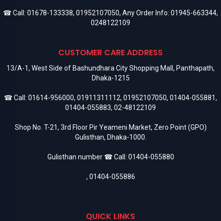
☎ Call:
01678-133338
,
01952107050
, Any Order Info:
01945-663344
,
0248122109
CUSTOMER CARE ADDRESS
13/A-1, West Side of Bashundhara City Shopping Mall, Panthapath,
Dhaka-1215
☎ Call:
01614-956000
,
01911311112
,
01952107050
,
01404-055881
,
01404-055883
,
02-48122109
Shop No. T-21, 3rd Floor Pir Yeameni Market, Zero Point (GPO)
Gulisthan, Dhaka-1000.
Gulisthan number ☎ Call:
01404-055880
,
01404-055886
QUICK LINKS