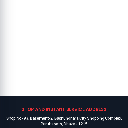
SHOP AND INSTANT SERVICE ADDRESS
Shop No- 93, Basement-2, Bashundhara City Shopping Complex,
Panthapath, Dhaka - 1215