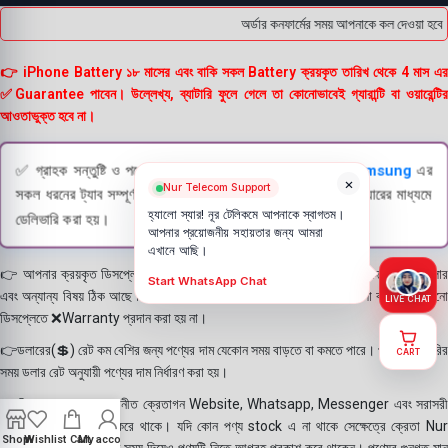
অর্ডার কনফার্মের সময় আপনাকে কল দেওয়া হবে 
👉 iPhone Battery ১৮ মাসের এবং বাকি সকল Battery ক্রয়কৃত তারিখ থেকে 4 মাস এর
✅Guarantee পাবেন। উল্লেখ্য, ব্যাটারি ফুলে গেলে তা কোনোভাবেই গ্যারান্টি বা ওয়ারেন্টির
আওতাভুক্ত হবে না।
✅ গ্রাহক সন্তুষ্টি ও পণ্যের স্বচ্ছতা নিশ্চিত করতে
Apple
এবং
Samsung
এর
×
Nur Telecom Support
সকল ধরনের ট্যাব সম্পূর্ণরূপে যাচাই (Check) করার পরই বিক্রি ও কুরিয়ারের মাধ্যমে
হ্যালো স্যার! নূর টেলিকমে আপনাকে স্বাগতম।
ডেলিভারি করা হয়।
আপনার প্রয়োজনীয় সহায়তার জন্য আমরা
এখানে আছি।
👉 আপনার ক্রয়কৃত ডিসপ্লে স্থায়ী ভাবে লাগানোর আগে মোবাইলে লাগিয়ে চেক করে নিবেন কালার
Start WhatsApp Chat
এবং অন্যান্য বিষয় ঠিক আছে কিনা। শতভাগ নিশ্চিত হয়ে পলি তুলবেন। পলি তোলা বা আঠা লাগানো
LIVE CHAT
ডিসপ্লেতে ❌Warranty প্রদান করা হয় না।
👉ডলারের(💲) রেট কম বেশির জন্য পণ্যের দাম যেকোন সময় বাড়তে বা কমতে পারে। পণ্য ডেলিভারির
CART
সময় ডলার রেট অনুযায়ী পণ্যের দাম নির্ধারণ করা হয়।
👉বিঃ দ্রঃ- আমাদের সম্মানীত ক্রেতাগন Website, Whatsapp, Messenger এবং সরাসরী
ফোন করে পণ্য Order করে থাকে। যদি কোন পণ্য stock এ না থাকে সেক্ষেত্রে ক্রেতা Nur
Shop
Wishlist
Cart
My account
Telecom কে অতিরিক্ত সময় দিয়েও পণ্যটি নিতে আগ্রহ প্রকাশ করে থাকেন। পণ্যের গুনগত মান