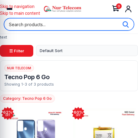
0
Skip to navigation
Skip to main content
text
☰ Filter
NUR TELECOM
Tecno Pop 6 Go
Showing 1-3 of 3 products
Category: Tecno Pop 6 Go
62%
60%
OFF
OFF