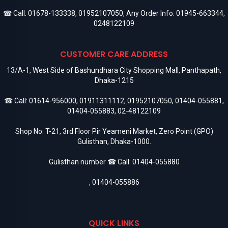
☎ Call:
01678-133338
,
01952107050
, Any Order Info:
01945-663344
,
0248122109
CUSTOMER CARE ADDRESS
13/A-1, West Side of Bashundhara City Shopping Mall, Panthapath,
Dhaka-1215
☎ Call:
01614-956000
,
01911311112
,
01952107050
,
01404-055881
,
01404-055883
,
02-48122109
Shop No. T-21, 3rd Floor Pir Yeameni Market, Zero Point (GPO)
Gulisthan, Dhaka-1000.
Gulisthan number ☎ Call:
01404-055880
,
01404-055886
QUICK LINKS