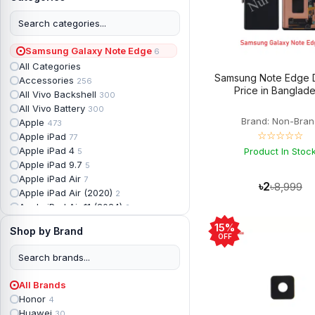
Samsung Galaxy Note Edge
6
All Categories
Samsung Note Edge D
Accessories
256
Price in Banglad
All Vivo Backshell
300
All Vivo Battery
300
Brand: Non-Bran
Apple
473
☆☆☆☆☆
Apple iPad
77
Apple iPad 4
Product In Stoc
5
Apple iPad 9.7
5
Apple iPad Air
7
৳2
৳8,999
Apple iPad Air (2020)
2
Apple iPad Air 11 (2024)
2
Apple iPad Air 3
3
15%
Shop by Brand
Apple iPad Backshell
6
OFF
Apple iPad Battery
13
Apple iPad Display
18
Apple iPad Mini
7
All Brands
Apple iPad mini 2
2
Honor
4
Apple iPad Mini 3
6
Huawei
30