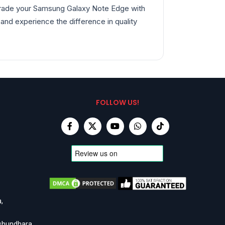
pgrade your Samsung Galaxy Note Edge with
and experience the difference in quality
FOLLOW US!
,
ashundhara