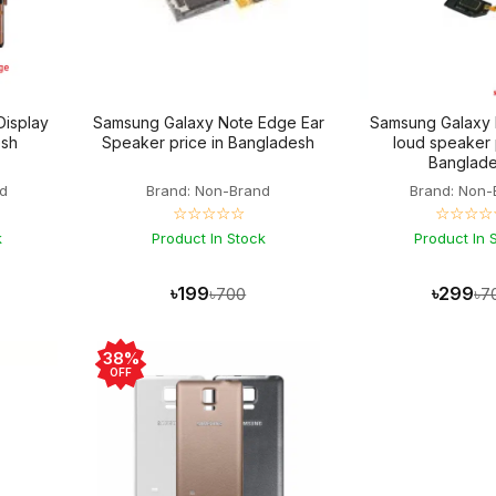
isplay
Samsung Galaxy Note Edge Ear
Samsung Galaxy
esh
Speaker price in Bangladesh
loud speaker 
Banglad
d
Brand: Non-Brand
Brand: Non-
☆☆☆☆☆
☆☆☆☆
k
Product In Stock
Product In 
৳199
৳299
৳700
৳7
38%
OFF