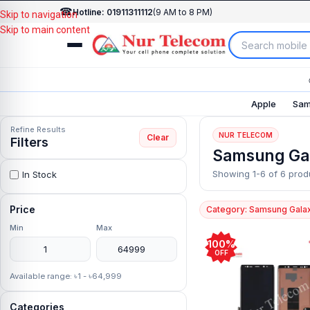
☎
Hotline: 01911311112
(9 AM to 8 PM)
Skip to navigation
Skip to main content
Apple
Sam
Refine Results
NUR TELECOM
Clear
Filters
Samsung Ga
Showing 1-6 of 6 prod
In Stock
Price
Category: Samsung Gala
Min
Max
100%
OFF
Available range: ৳1 - ৳64,999
Categories