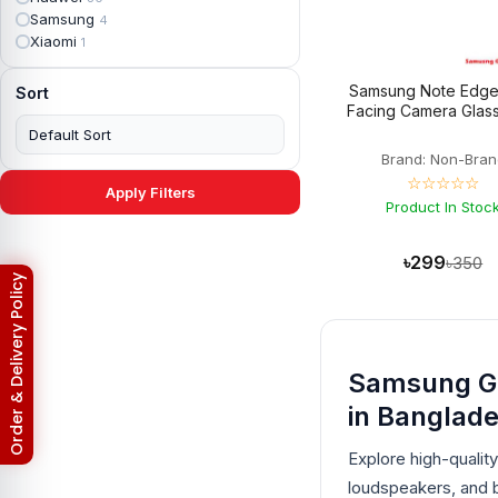
Apple iPad mini 4
2
Samsung
4
Apple iPad Pro 10.5
5
Xiaomi
1
Apple iPad Pro 11
7
Apple iPad Pro 12.9
6
Samsung Note Edge
Sort
Apple iPad Pro 12.9 2nd Gen
5
Facing Camera Glas
Apple iPad Pro 9.7 (2016)
6
Apple iPad Pro 9.7 (2018)
7
Brand: Non-Bran
Asus Phone
49
☆☆☆☆☆
Asus ROG
4
Apply Filters
Asus ROG Phone 2
Product In Stoc
4
Asus ROG Phone 3
4
Asus ROG Phone 5
3
৳299
৳350
Asus ROG Phone 5 Pro
3
Return & Refund Policy
Asus ROG Phone 5s
2
Asus ROG Phone 5s Pro
3
Asus Rog Phone 6
3
Asus Rog Phone 6 Pro
3
Samsung Gal
Asus Rog Phone 7
3
Asus Rog Phone 7 Ultimate
3
in Banglad
Asus ROG Phone 8
3
Asus ROG Phone 8 Pro
3
Explore high-quali
Asus Zenfone 2
3
loudspeakers, and b
Asus ZenFone Max M1
1