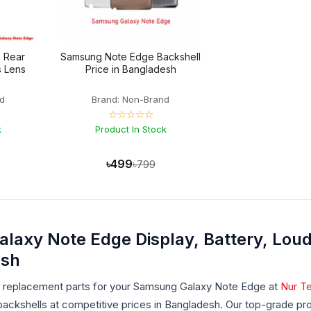
 Rear
Samsung Note Edge Backshell
s Lens
Price in Bangladesh
d
Brand: Non-Brand
☆☆☆☆☆
k
Product In Stock
৳499
৳799
axy Note Edge Display, Battery, Loud
esh
ty replacement parts for your Samsung Galaxy Note Edge at
Nur T
ackshells at competitive prices in Bangladesh. Our top-grade pr