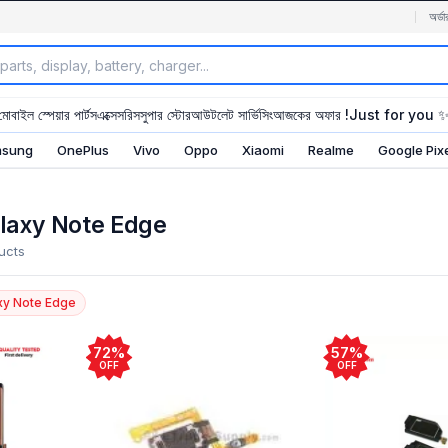
অর্ডা
মোবাইল স্পেয়ার পার্টস
এক্সেসরিস
সুপার স্টোর
আউটলেট সার্ভিসিং
আজকের অফার !
Just for you 
sung
OnePlus
Vivo
Oppo
Xiaomi
Realme
Google Pix
laxy Note Edge
ucts
xy Note Edge
72%
57%
OFF
OFF