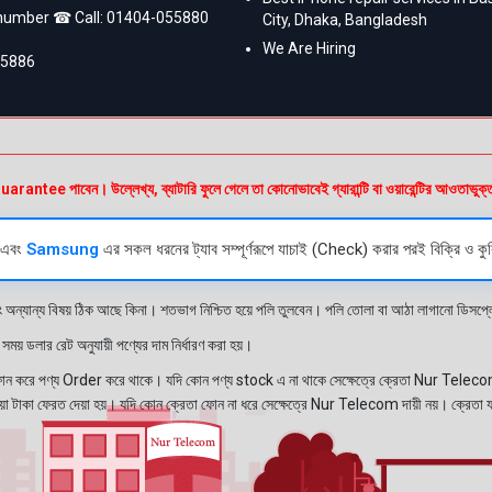
 number ☎ Call:
01404-055880
City, Dhaka, Bangladesh
We Are Hiring
55886
e পাবেন। উল্লেখ্য, ব্যাটারি ফুলে গেলে তা কোনোভাবেই গ্যারান্টি বা ওয়ারেন্টির আওতাভুক্
এবং
Samsung
এর সকল ধরনের ট্যাব সম্পূর্ণরূপে যাচাই (Check) করার পরই বিক্রি ও কুরি
ং অন্যান্য বিষয় ঠিক আছে কিনা। শতভাগ নিশ্চিত হয়ে পলি তুলবেন। পলি তোলা বা আঠা লাগানো ডিস
য় ডলার রেট অনুযায়ী পণ্যের দাম নির্ধারণ করা হয়।
রে পণ্য Order করে থাকে। যদি কোন পণ্য stock এ না থাকে সেক্ষেত্রে ক্রেতা Nur Telecom 
নেওয়া টাকা ফেরত দেয়া হয়। যদি কোন ক্রেতা ফোন না ধরে সেক্ষেত্রে Nur Telecom দায়ী নয়। ক্রেতা 