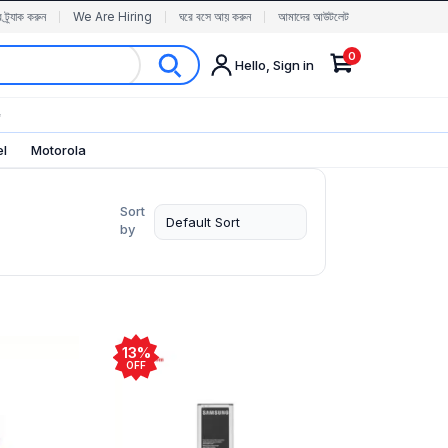
র ট্র্যাক করুন
We Are Hiring
ঘরে বসে আয় করুন
আমাদের আউটলেট
0
Hello, Sign in
✨
el
Motorola
Sort
by
13%
OFF