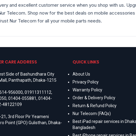
livery and excellent customer service when you shop with us. U
 Nur Telecom. Shop now for the best deals on mobile accessories 
ust Nur Telecom for all your mobile parts needs.
R CARE ADDRESS
QUICK LINKS
st Side of Bashundhara City
About Us
Mall, Panthapath, Dhaka-1215
Privacy Policy
Warranty Policy
614-956000
,
01911311112
,
Order & Delivery Policy
050
,
01404-055881
,
01404-
2-48122109
Return & Refund Policy
Nur Telecom (FAQs)
-21, 3rd Floor Pir Yeameni
Best iPad repair services in Dhaka
ro Point (GPO) Gulisthan, Dhaka-
Bangladesh
Best iPhone repair services in B