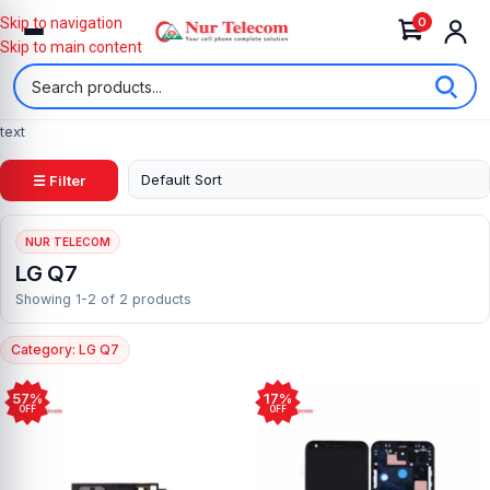
0
Skip to navigation
Skip to main content
text
☰ Filter
NUR TELECOM
LG Q7
Showing 1-2 of 2 products
Category: LG Q7
57%
17%
OFF
OFF