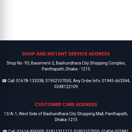
SHOP AND INSTANT SERVICE ADDRESS
Shop No- 93, Basement-2, Bashundhara City Shopping Complex,
Panthapath, Dhaka - 1215
☎ Call:
01678-133338
,
01952107050
, Any Order Info:
01945-663344
,
0248122109
CUSTOMER CARE ADDRESS
13/A-1, West Side of Bashundhara City Shopping Mall, Panthapath,
Dhaka-1215
☎ Call:
01614-956000
,
01911311112
,
01952107050
,
01404-055881
,