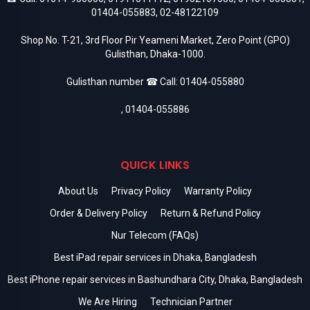
01404-055883
,
02-48122109
Shop No. T-21, 3rd Floor Pir Yeameni Market, Zero Point (GPO)
Gulisthan, Dhaka-1000.
Gulisthan number ☎ Call:
01404-055880
,
01404-055886
QUICK LINKS
About Us
Privacy Policy
Warranty Policy
Order & Delivery Policy
Return & Refund Policy
Nur Telecom (FAQs)
Best iPad repair services in Dhaka, Bangladesh
Best iPhone repair services in Bashundhara City, Dhaka, Bangladesh
We Are Hiring
Technician Partner