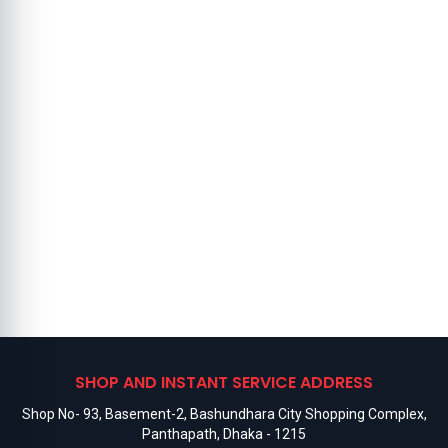
SHOP AND INSTANT SERVICE ADDRESS
Shop No- 93, Basement-2, Bashundhara City Shopping Complex,
Panthapath, Dhaka - 1215