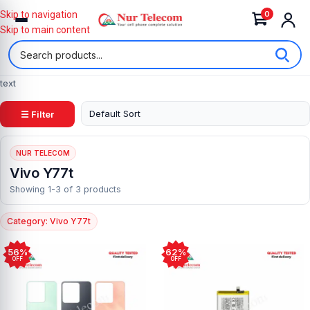
0
Skip to navigation
Skip to main content
text
☰ Filter
NUR TELECOM
Vivo Y77t
Showing 1-3 of 3 products
Category: Vivo Y77t
56%
62%
OFF
OFF