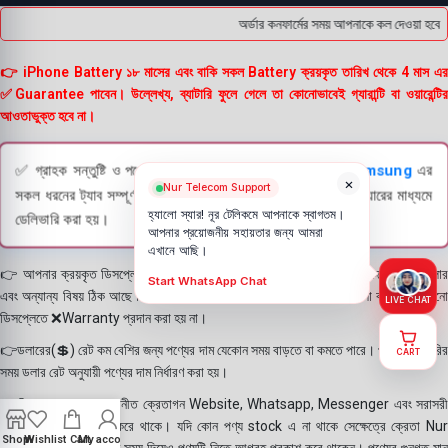
অর্ডার কনফার্মের সময় আপনাকে কল দেওয়া হবে ।
👉 iPhone Battery ১৮ মাসের এবং বাকি সকল Battery ক্রয়কৃত তারিখ থেকে 4 মাস এর
✅Guarantee পাবেন। উল্লেখ্য, ব্যাটারি ফুলে গেলে তা কোনোভাবেই গ্যারান্টি বা ওয়ারেন্টির
আওতাভুক্ত হবে না।
✅ গ্রাহক সন্তুষ্টি ও পণ্যের স্বচ্ছতা নিশ্চিত করতে
Apple
এবং
Samsung
এর
×
Nur Telecom Support
সকল ধরনের ট্যাব সম্পূর্ণরূপে যাচাই (Check) করার পরই বিক্রি ও কুরিয়ারের মাধ্যমে
হ্যালো স্যার! নূর টেলিকমে আপনাকে স্বাগতম।
ডেলিভারি করা হয়।
আপনার প্রয়োজনীয় সহায়তার জন্য আমরা
এখানে আছি।
👉 আপনার ক্রয়কৃত ডিসপ্লে স্থায়ী ভাবে লাগানোর আগে মোবাইলে লাগিয়ে চেক করে নিবেন কালার
Start WhatsApp Chat
এবং অন্যান্য বিষয় ঠিক আছে কিনা। শতভাগ নিশ্চিত হয়ে পলি তুলবেন। পলি তোলা বা আঠা লাগানো
LIVE CHAT
ডিসপ্লেতে ❌Warranty প্রদান করা হয় না।
👉ডলারের(💲) রেট কম বেশির জন্য পণ্যের দাম যেকোন সময় বাড়তে বা কমতে পারে। পণ্য ডেলিভারির
CART
সময় ডলার রেট অনুযায়ী পণ্যের দাম নির্ধারণ করা হয়।
👉বিঃ দ্রঃ- আমাদের সম্মানীত ক্রেতাগন Website, Whatsapp, Messenger এবং সরাসরী
ফোন করে পণ্য Order করে থাকে। যদি কোন পণ্য stock এ না থাকে সেক্ষেত্রে ক্রেতা Nur
Shop
Wishlist
Cart
My account
Telecom কে অতিরিক্ত সময় দিয়েও পণ্যটি নিতে আগ্রহ প্রকাশ করে থাকেন। পণ্যের গুনগত মান