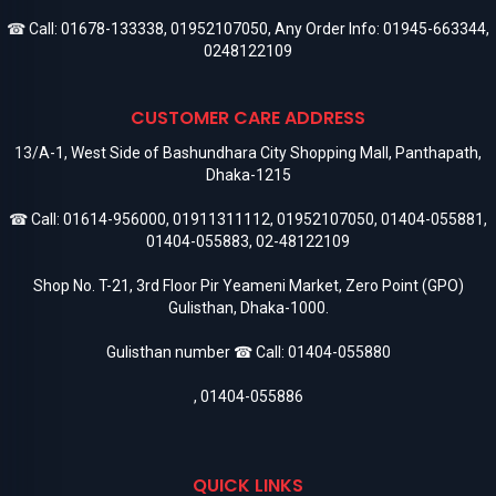
☎ Call:
01678-133338
,
01952107050
, Any Order Info:
01945-663344
,
0248122109
CUSTOMER CARE ADDRESS
13/A-1, West Side of Bashundhara City Shopping Mall, Panthapath,
Dhaka-1215
☎ Call:
01614-956000
,
01911311112
,
01952107050
,
01404-055881
,
01404-055883
,
02-48122109
Shop No. T-21, 3rd Floor Pir Yeameni Market, Zero Point (GPO)
Gulisthan, Dhaka-1000.
Gulisthan number ☎ Call:
01404-055880
,
01404-055886
QUICK LINKS