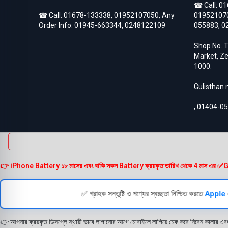
☎ Call:
01
Asus Zenfone Max Pro M2
3
☎ Call:
01678-133338
,
01952107050
, Any
01952107
BlackBerry
18
Order Info:
01945-663344
,
0248122109
055883
,
0
BlackBerry Battery
17
Blackberry Classic Q20
2
Shop No. T
Bluetooth Speaker
19
Market, Ze
Converter
4
1000.
Earbuds
32
EarPhones
11
Gulisthan
Electronic
15
Gadget
102
,
01404-0
Galaxy Tab Pro 10.1
3
Google Pixel
133
Google Pixel 10
3
Google Pixel 10 Pro
3
Google Pixel 2
6
Google Pixel 2XL
6
👉 iPhone Battery ১৮ মাসের এবং বাকি সকল Battery ক্রয়কৃত তারিখ থেকে 4 মাস এর ✅Guarante
Google Pixel 3
6
Google Pixel 3 XL
6
Google Pixel 3A
✅ গ্রাহক সন্তুষ্টি ও পণ্যের স্বচ্ছতা নিশ্চিত করতে
Apple
5
Google Pixel 3A XL
5
Google Pixel 4
6
👉 আপনার ক্রয়কৃত ডিসপ্লে স্থায়ী ভাবে লাগানোর আগে মোবাইলে লাগিয়ে চেক করে নিবেন কালার এব
Google Pixel 4 XL
6