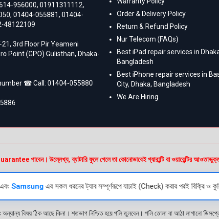
Warranty Policy
614-956000
,
01911311112
,
Order & Delivery Policy
050
,
01404-055881
,
01404-
2-48122109
Return & Refund Policy
Nur Telecom (FAQs)
-21, 3rd Floor Pir Yeameni
Best iPad repair services in Dhaka
ro Point (GPO) Gulisthan, Dhaka-
Bangladesh
Best iPhone repair services in B
 number ☎ Call:
01404-055880
City, Dhaka, Bangladesh
We Are Hiring
55886
e পাবেন। উল্লেখ্য, ব্যাটারি ফুলে গেলে তা কোনোভাবেই গ্যারান্টি বা ওয়ারেন্টির আওতাভুক্
এবং
Samsung
এর সকল ধরনের ট্যাব সম্পূর্ণরূপে যাচাই (Check) করার পরই বিক্রি ও কুর
ং অন্যান্য বিষয় ঠিক আছে কিনা। শতভাগ নিশ্চিত হয়ে পলি তুলবেন। পলি তোলা বা আঠা লাগানো ডিস