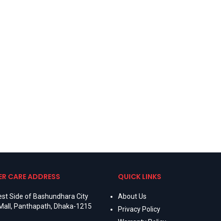
R CARE ADDRESS
QUICK LINKS
st Side of Bashundhara City
About Us
Mall, Panthapath, Dhaka-1215
Privacy Policy