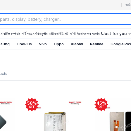
অর্ডা
মোবাইল স্পেয়ার পার্টস
এক্সেসরিস
সুপার স্টোর
আউটলেট সার্ভিসিং
আজকের অফার !
Just for you 
sung
OnePlus
Vivo
Oppo
Xiaomi
Realme
Google Pix
ucts
58%
45%
OFF
OFF