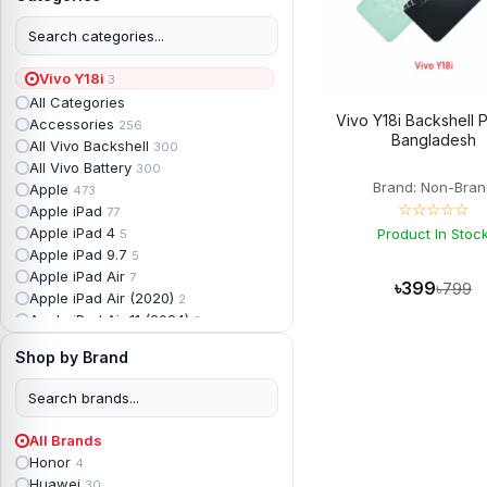
Vivo Y18i
3
All Categories
Vivo Y18i Backshell P
Accessories
256
Bangladesh
All Vivo Backshell
300
All Vivo Battery
300
Brand: Non-Bran
Apple
473
☆☆☆☆☆
Apple iPad
77
Apple iPad 4
Product In Stoc
5
Apple iPad 9.7
5
Apple iPad Air
7
৳399
৳799
Apple iPad Air (2020)
2
Apple iPad Air 11 (2024)
2
Apple iPad Air 3
3
Shop by Brand
Apple iPad Backshell
6
Apple iPad Battery
13
Apple iPad Display
18
Apple iPad Mini
7
All Brands
Apple iPad mini 2
2
Honor
4
Apple iPad Mini 3
6
Huawei
30