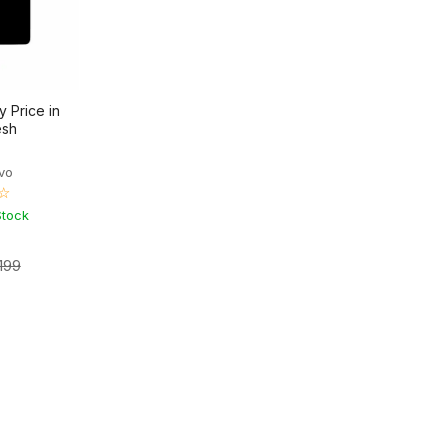
y Price in
esh
ivo
☆
Stock
,199