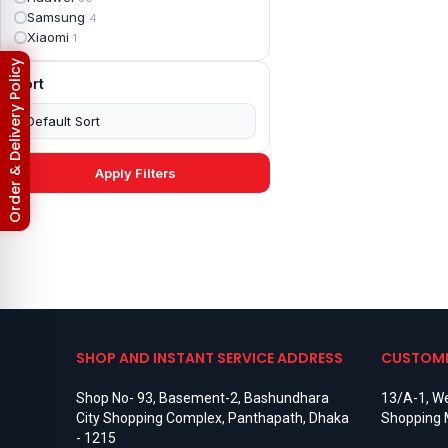
Apple iPad mini 4
2
Samsung
4
Apple iPad Pro 10.5
5
Xiaomi
1
Apple iPad Pro 11
7
Apple iPad Pro 12.9
Return & Refund Policy
6
Sort
Apple iPad Pro 12.9 2nd Gen
5
Apple iPad Pro 9.7 (2016)
6
Apple iPad Pro 9.7 (2018)
7
Asus Phone
49
Asus ROG
4
Apply Filters
Asus ROG Phone 2
4
Asus ROG Phone 3
4
Asus ROG Phone 5
3
Asus ROG Phone 5 Pro
3
Asus ROG Phone 5s
2
Asus ROG Phone 5s Pro
3
Asus Rog Phone 6
3
Asus Rog Phone 6 Pro
3
Asus Rog Phone 7
3
SHOP AND INSTANT SERVICE ADDRESS
CUSTOME
Asus Rog Phone 7 Ultimate
3
Asus ROG Phone 8
3
Shop No- 93, Basement-2, Bashundhara
13/A-1, We
Asus ROG Phone 8 Pro
3
City Shopping Complex, Panthapath, Dhaka
Shopping 
Asus Zenfone 2
3
- 1215
Asus ZenFone Max M1
1