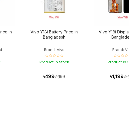
rice in
Vivo Y18i Battery Price in
Vivo Y18i Displa
Bangladesh
Banglad
d
Brand: Vivo
Brand: V
☆☆☆☆☆
☆☆☆☆
k
Product In Stock
Product In 
৳499
৳1,199
৳1,199
৳2