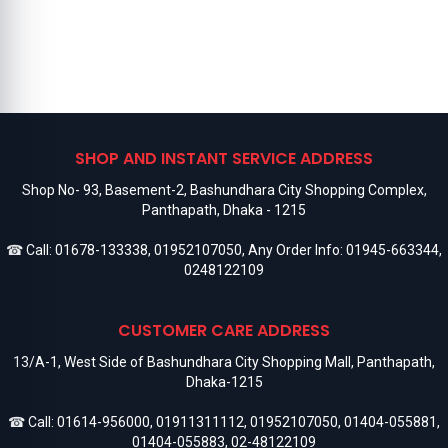
SHOP AND INSTANT SERVICE ADDRESS
Shop No- 93, Basement-2, Bashundhara City Shopping Complex,
Panthapath, Dhaka - 1215
☎ Call:
01678-133338
,
01952107050
, Any Order Info:
01945-663344
,
0248122109
CUSTOMER CARE ADDRESS
13/A-1, West Side of Bashundhara City Shopping Mall, Panthapath,
Dhaka-1215
☎ Call:
01614-956000
,
01911311112
,
01952107050
,
01404-055881
,
01404-055883
,
02-48122109