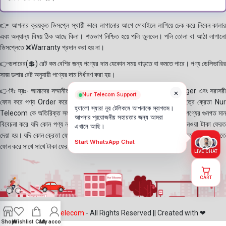
👉 আপনার ক্রয়কৃত ডিসপ্লে স্থায়ী ভাবে লাগানোর আগে মোবাইলে লাগিয়ে চেক করে নিবেন কালার
এবং অন্যান্য বিষয় ঠিক আছে কিনা। শতভাগ নিশ্চিত হয়ে পলি তুলবেন। পলি তোলা বা আঠা লাগানো
ডিসপ্লেতে ❌Warranty প্রদান করা হয় না।
👉ডলারের(💲) রেট কম বেশির জন্য পণ্যের দাম যেকোন সময় বাড়তে বা কমতে পারে। পণ্য ডেলিভারির
সময় ডলার রেট অনুযায়ী পণ্যের দাম নির্ধারণ করা হয়।
👉বিঃ দ্রঃ- আমাদের সম্মানীত ক্রেতাগন Website, Whatsapp, Messenger এবং সরাসরী
×
Nur Telecom Support
ফোন করে পণ্য Order করে থাকে। যদি কোন পণ্য stock এ না থাকে সেক্ষেত্রে ক্রেতা Nur
হ্যালো স্যার! নূর টেলিকমে আপনাকে স্বাগতম।
Telecom কে অতিরিক্ত সময় দিয়েও পণ্যটি নিতে আগ্রহ প্রকাশ করে থাকেন। পণ্যের গুনগত মান
আপনার প্রয়োজনীয় সহায়তার জন্য আমরা
বিবেচনা করে যদি কোন পণ্য না দিতে পারি সেক্ষেত্রে ক্রেতাকে ফোন করে অগ্রিম নেওয়া টাকা ফেরত
এখানে আছি।
দেয়া হয়। যদি কোন ক্রেতা ফোন না ধরে সেক্ষেত্রে Nur Telecom দায়ী নয়। ক্রেতা যদি পরবর্তীতে
Start WhatsApp Chat
ফোন করে সাথে সাথে টাকা ফেরত দেয়া হয়।
LIVE CHAT
CART
©2025
Nur Telecom
- All Rights Reserved || Created with ❤
Shop
Wishlist
Cart
My account