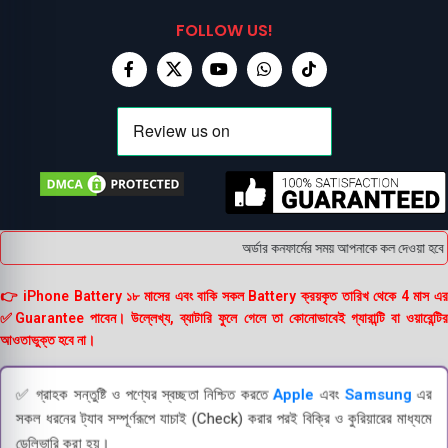
FOLLOW US!
অর্ডার কনফার্মের সময় আপনাকে কল দেওয়া হবে 
👉 iPhone Battery ১৮ মাসের এবং বাকি সকল Battery ক্রয়কৃত তারিখ থেকে 4 মাস এর
✅Guarantee পাবেন। উল্লেখ্য, ব্যাটারি ফুলে গেলে তা কোনোভাবেই গ্যারান্টি বা ওয়ারেন্টির
আওতাভুক্ত হবে না।
✅ গ্রাহক সন্তুষ্টি ও পণ্যের স্বচ্ছতা নিশ্চিত করতে
Apple
এবং
Samsung
এর
সকল ধরনের ট্যাব সম্পূর্ণরূপে যাচাই (Check) করার পরই বিক্রি ও কুরিয়ারের মাধ্যমে
ডেলিভারি করা হয়।