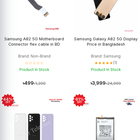
Samsung A82 5G Motherboard
Samsung Galaxy A82 5G Display
Connector flex cable in BD
Price in Bangladesh
Brand: Non-Brand
Brand: Samsung
☆☆☆☆☆
★★★★★
(1)
Product In Stock
Product In Stock
৳499
৳3,999
৳1,200
৳24,999
44%
61%
OFF
OFF