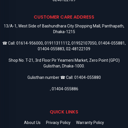
CUSTOMER CARE ADDRESS
13/A-1, West Side of Bashundhara City Shopping Mall, Panthapath,
Dhaka-1215
☎ Call:
01614-956000
,
01911311112
,
01952107050
,
01404-055881
,
01404-055883
,
02-48122109
Shop No. T-21, 3rd Floor Pir Yeameni Market, Zero Point (GPO)
Gulisthan, Dhaka-1000.
Gulisthan number ☎ Call:
01404-055880
,
01404-055886
QUICK LINKS
About Us
Privacy Policy
Warranty Policy