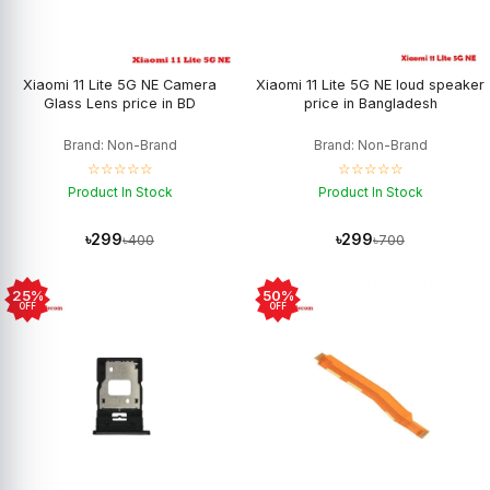
Xiaomi 11 Lite 5G NE Camera
Xiaomi 11 Lite 5G NE loud speaker
Glass Lens price in BD
price in Bangladesh
Brand: Non-Brand
Brand: Non-Brand
☆☆☆☆☆
☆☆☆☆☆
Product In Stock
Product In Stock
৳299
৳299
৳400
৳700
25%
50%
OFF
OFF