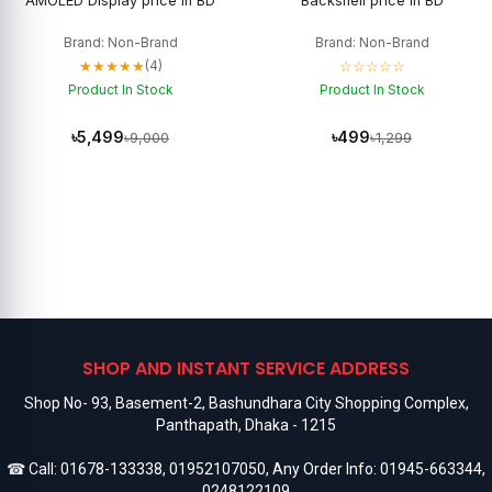
AMOLED Display price in BD
Backshell price in BD
Brand: Non-Brand
Brand: Non-Brand
★★★★★
☆☆☆☆☆
(4)
Product In Stock
Product In Stock
৳5,499
৳499
৳9,000
৳1,299
SHOP AND INSTANT SERVICE ADDRESS
Shop No- 93, Basement-2, Bashundhara City Shopping Complex,
Panthapath, Dhaka - 1215
☎ Call:
01678-133338
,
01952107050
, Any Order Info:
01945-663344
,
0248122109