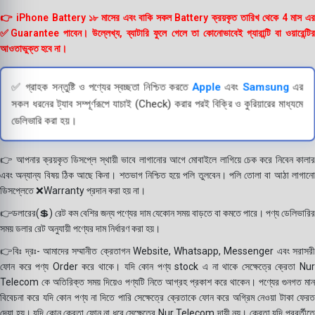
👉 iPhone Battery ১৮ মাসের এবং বাকি সকল Battery ক্রয়কৃত তারিখ থেকে 4 মাস এর
✅Guarantee পাবেন। উল্লেখ্য, ব্যাটারি ফুলে গেলে তা কোনোভাবেই গ্যারান্টি বা ওয়ারেন্টির
আওতাভুক্ত হবে না।
✅ গ্রাহক সন্তুষ্টি ও পণ্যের স্বচ্ছতা নিশ্চিত করতে
Apple
এবং
Samsung
এর
সকল ধরনের ট্যাব সম্পূর্ণরূপে যাচাই (Check) করার পরই বিক্রি ও কুরিয়ারের মাধ্যমে
ডেলিভারি করা হয়।
👉 আপনার ক্রয়কৃত ডিসপ্লে স্থায়ী ভাবে লাগানোর আগে মোবাইলে লাগিয়ে চেক করে নিবেন কালার
এবং অন্যান্য বিষয় ঠিক আছে কিনা। শতভাগ নিশ্চিত হয়ে পলি তুলবেন। পলি তোলা বা আঠা লাগানো
ডিসপ্লেতে ❌Warranty প্রদান করা হয় না।
👉ডলারের(💲) রেট কম বেশির জন্য পণ্যের দাম যেকোন সময় বাড়তে বা কমতে পারে। পণ্য ডেলিভারির
সময় ডলার রেট অনুযায়ী পণ্যের দাম নির্ধারণ করা হয়।
👉বিঃ দ্রঃ- আমাদের সম্মানীত ক্রেতাগন Website, Whatsapp, Messenger এবং সরাসরী
ফোন করে পণ্য Order করে থাকে। যদি কোন পণ্য stock এ না থাকে সেক্ষেত্রে ক্রেতা Nur
Telecom কে অতিরিক্ত সময় দিয়েও পণ্যটি নিতে আগ্রহ প্রকাশ করে থাকেন। পণ্যের গুনগত মান
বিবেচনা করে যদি কোন পণ্য না দিতে পারি সেক্ষেত্রে ক্রেতাকে ফোন করে অগ্রিম নেওয়া টাকা ফেরত
দেয়া হয়। যদি কোন ক্রেতা ফোন না ধরে সেক্ষেত্রে Nur Telecom দায়ী নয়। ক্রেতা যদি পরবর্তীতে