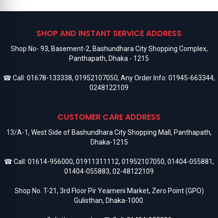
SHOP AND INSTANT SERVICE ADDRESS
Shop No- 93, Basement-2, Bashundhara City Shopping Complex,
Panthapath, Dhaka - 1215
☎ Call:
01678-133338
,
01952107050
, Any Order Info:
01945-663344
,
0248122109
CUSTOMER CARE ADDRESS
13/A-1, West Side of Bashundhara City Shopping Mall, Panthapath,
Dhaka-1215
☎ Call:
01614-956000
,
01911311112
,
01952107050
,
01404-055881
,
01404-055883
,
02-48122109
Shop No. T-21, 3rd Floor Pir Yeameni Market, Zero Point (GPO)
Gulisthan, Dhaka-1000.