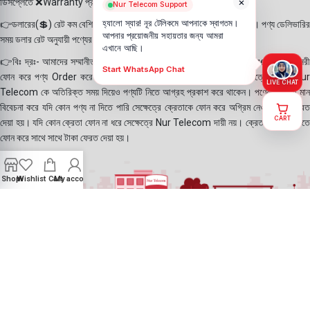
×
ডিসপ্লেতে ❌Warranty প্রদান করা হয় না।
Nur Telecom Support
হ্যালো স্যার! নূর টেলিকমে আপনাকে স্বাগতম।
👉ডলারের(💲) রেট কম বেশির জন্য পণ্যের দাম যেকোন সময় বাড়তে বা কমতে পারে। পণ্য ডেলিভারির
আপনার প্রয়োজনীয় সহায়তার জন্য আমরা
সময় ডলার রেট অনুযায়ী পণ্যের দাম নির্ধারণ করা হয়।
এখানে আছি।
👉বিঃ দ্রঃ- আমাদের সম্মানীত ক্রেতাগন Website, Whatsapp, Messenger এবং সরাসরী
Start WhatsApp Chat
ফোন করে পণ্য Order করে থাকে। যদি কোন পণ্য stock এ না থাকে সেক্ষেত্রে ক্রেতা Nur
LIVE CHAT
Telecom কে অতিরিক্ত সময় দিয়েও পণ্যটি নিতে আগ্রহ প্রকাশ করে থাকেন। পণ্যের গুনগত মান
বিবেচনা করে যদি কোন পণ্য না দিতে পারি সেক্ষেত্রে ক্রেতাকে ফোন করে অগ্রিম নেওয়া টাকা ফেরত
CART
দেয়া হয়। যদি কোন ক্রেতা ফোন না ধরে সেক্ষেত্রে Nur Telecom দায়ী নয়। ক্রেতা যদি পরবর্তীতে
ফোন করে সাথে সাথে টাকা ফেরত দেয়া হয়।
Shop
Wishlist
Cart
My account
©2025
Nur Telecom
- All Rights Reserved || Created with ❤