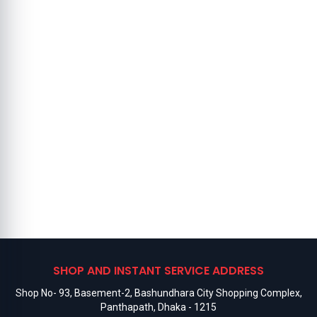
SHOP AND INSTANT SERVICE ADDRESS
Shop No- 93, Basement-2, Bashundhara City Shopping Complex,
Panthapath, Dhaka - 1215