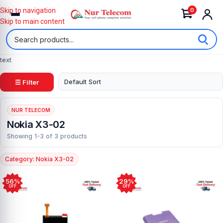
0
Skip to navigation
Skip to main content
text
☰ Filter
NUR TELECOM
Nokia X3-02
Showing 1-3 of 3 products
Category: Nokia X3-02
56%
29%
OFF
OFF