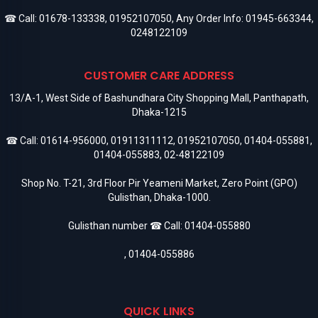
☎ Call:
01678-133338
,
01952107050
, Any Order Info:
01945-663344
,
0248122109
CUSTOMER CARE ADDRESS
13/A-1, West Side of Bashundhara City Shopping Mall, Panthapath,
Dhaka-1215
☎ Call:
01614-956000
,
01911311112
,
01952107050
,
01404-055881
,
01404-055883
,
02-48122109
Shop No. T-21, 3rd Floor Pir Yeameni Market, Zero Point (GPO)
Gulisthan, Dhaka-1000.
Gulisthan number ☎ Call:
01404-055880
,
01404-055886
QUICK LINKS