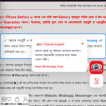
অর্ডার কনফার্মের সময় আপনাকে কল দেওয়া হব
👉 iPhone Battery ১৮ মাসের এবং বাকি সকল Battery ক্রয়কৃত তারিখ থেকে 4 মাস এর
✅Guarantee পাবেন। উল্লেখ্য, ব্যাটারি ফুলে গেলে তা কোনোভাবেই গ্যারান্টি বা ওয়ারেন্টির
আওতাভুক্ত হবে না।
✅ গ্রাহক সন্তুষ্টি ও পণ্যের স্বচ্ছতা নিশ্চিত করতে
Apple
এবং
Samsung
এর
×
Nur Telecom Support
সকল ধরনের ট্যাব সম্পূর্ণরূপে যাচাই (Check) করার পরই বিক্রি ও কুরিয়ারের মাধ্যমে
হ্যালো স্যার! নূর টেলিকমে আপনাকে স্বাগতম।
ডেলিভারি করা হয়।
আপনার প্রয়োজনীয় সহায়তার জন্য আমরা
এখানে আছি।
👉 আপনার ক্রয়কৃত ডিসপ্লে স্থায়ী ভাবে লাগানোর আগে মোবাইলে লাগিয়ে চেক করে নিবেন কালার
Start WhatsApp Chat
এবং অন্যান্য বিষয় ঠিক আছে কিনা। শতভাগ নিশ্চিত হয়ে পলি তুলবেন। পলি তোলা বা আঠা লাগানো
LIVE CHAT
ডিসপ্লেতে ❌Warranty প্রদান করা হয় না।
👉ডলারের(💲) রেট কম বেশির জন্য পণ্যের দাম যেকোন সময় বাড়তে বা কমতে পারে। পণ্য ডেলিভারির
CART
সময় ডলার রেট অনুযায়ী পণ্যের দাম নির্ধারণ করা হয়।
👉বিঃ দ্রঃ- আমাদের সম্মানীত ক্রেতাগন Website, Whatsapp, Messenger এবং সরাসরী
ফোন করে পণ্য Order করে থাকে। যদি কোন পণ্য stock এ না থাকে সেক্ষেত্রে ক্রেতা Nur
Shop
Wishlist
Cart
My account
Telecom কে অতিরিক্ত সময় দিয়েও পণ্যটি নিতে আগ্রহ প্রকাশ করে থাকেন। পণ্যের গুনগত মান