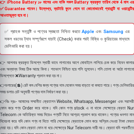
👉 iPhone Battery ১৮ মাসের এবং বাকি সকল Battery ক্রয়কৃত তারিখ থেকে 4 মাস এর
✅Guarantee পাবেন। উল্লেখ্য, ব্যাটারি ফুলে গেলে তা কোনোভাবেই গ্যারান্টি বা ওয়ারেন্টির
আওতাভুক্ত হবে না।
✅ গ্রাহক সন্তুষ্টি ও পণ্যের স্বচ্ছতা নিশ্চিত করতে
Apple
এবং
Samsung
এর
সকল ধরনের ট্যাব সম্পূর্ণরূপে যাচাই (Check) করার পরই বিক্রি ও কুরিয়ারের মাধ্যমে
ডেলিভারি করা হয়।
👉 আপনার ক্রয়কৃত ডিসপ্লে স্থায়ী ভাবে লাগানোর আগে মোবাইলে লাগিয়ে চেক করে নিবেন কালার
এবং অন্যান্য বিষয় ঠিক আছে কিনা। শতভাগ নিশ্চিত হয়ে পলি তুলবেন। পলি তোলা বা আঠা লাগানো
ডিসপ্লেতে ❌Warranty প্রদান করা হয় না।
👉ডলারের(💲) রেট কম বেশির জন্য পণ্যের দাম যেকোন সময় বাড়তে বা কমতে পারে। পণ্য ডেলিভারির
সময় ডলার রেট অনুযায়ী পণ্যের দাম নির্ধারণ করা হয়।
👉বিঃ দ্রঃ- আমাদের সম্মানীত ক্রেতাগন Website, Whatsapp, Messenger এবং সরাসরী
ফোন করে পণ্য Order করে থাকে। যদি কোন পণ্য stock এ না থাকে সেক্ষেত্রে ক্রেতা Nur
Telecom কে অতিরিক্ত সময় দিয়েও পণ্যটি নিতে আগ্রহ প্রকাশ করে থাকেন। পণ্যের গুনগত মান
বিবেচনা করে যদি কোন পণ্য না দিতে পারি সেক্ষেত্রে ক্রেতাকে ফোন করে অগ্রিম নেওয়া টাকা ফেরত
দেয়া হয়। যদি কোন ক্রেতা ফোন না ধরে সেক্ষেত্রে Nur Telecom দায়ী নয়। ক্রেতা যদি পরবর্তীতে