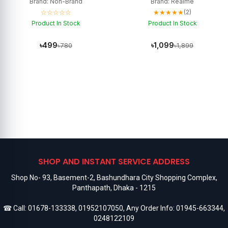
Brand: Non-Brand
Brand: Realme
☆☆☆☆☆
★★★★★
(2)
Product In Stock
Product In Stock
৳499
৳1,099
৳780
৳1,899
SHOP AND INSTANT SERVICE ADDRESS
Shop No- 93, Basement-2, Bashundhara City Shopping Complex,
Panthapath, Dhaka - 1215
☎ Call:
01678-133338
,
01952107050
, Any Order Info:
01945-663344
,
0248122109