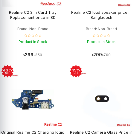
Realme C2 Sim Card Tray
Realme C2 loud speaker price in
Replacement price in BD
Bangladesh
Brand: Non-Brand
Brand: Non-Brand
☆☆☆☆☆
☆☆☆☆☆
Product In Stock
Product In Stock
৳299
৳299
৳350
৳700
43%
15%
OFF
OFF
Original Realme C2 Charging logic
Realme C2 Camera Glass Price in