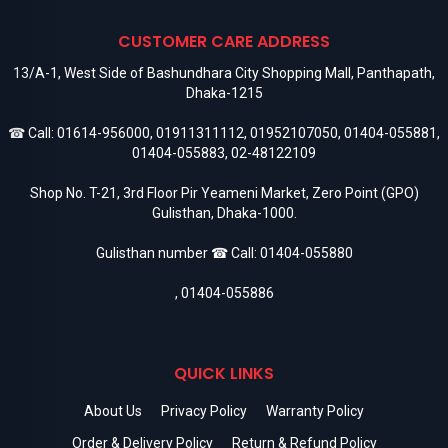
CUSTOMER CARE ADDRESS
13/A-1, West Side of Bashundhara City Shopping Mall, Panthapath,
Dhaka-1215
☎ Call:
01614-956000
,
01911311112
,
01952107050
,
01404-055881
,
01404-055883
,
02-48122109
Shop No. T-21, 3rd Floor Pir Yeameni Market, Zero Point (GPO)
Gulisthan, Dhaka-1000.
Gulisthan number ☎ Call:
01404-055880
,
01404-055886
QUICK LINKS
About Us
Privacy Policy
Warranty Policy
Order & Delivery Policy
Return & Refund Policy