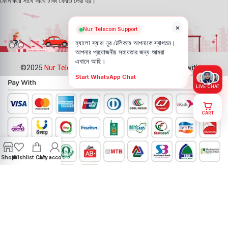
ফোন করে সাথে সাথে টাকা ফেরত দেয়া হয়।
×
Nur Telecom Support
হ্যালো স্যার! নূর টেলিকমে আপনাকে স্বাগতম।
আপনার প্রয়োজনীয় সহায়তার জন্য আমরা
এখানে আছি।
©2025
Nur Telecom
- All Rights Reserved || Created with ❤
Start WhatsApp Chat
LIVE CHAT
CART
Shop
Wishlist
Cart
My account