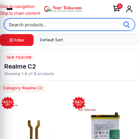
0
Skip to navigation
Skip to main content
☰ Filter
NUR TELECOM
Realme C2
Showing 1-8 of 8 products
Category: Realme C2
40%
54%
OFF
OFF