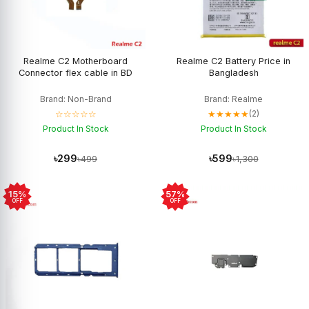
Realme C2 Motherboard
Realme C2 Battery Price in
Connector flex cable in BD
Bangladesh
Brand: Non-Brand
Brand: Realme
☆☆☆☆☆
★★★★★
(2)
Product In Stock
Product In Stock
৳299
৳599
৳499
৳1,300
15%
57%
OFF
OFF