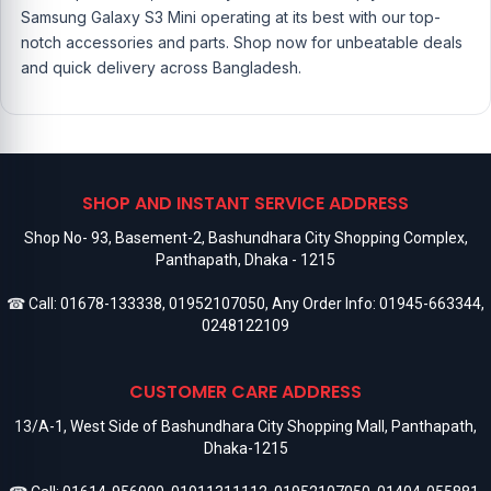
Samsung Galaxy S3 Mini operating at its best with our top-
notch accessories and parts. Shop now for unbeatable deals
and quick delivery across Bangladesh.
SHOP AND INSTANT SERVICE ADDRESS
Shop No- 93, Basement-2, Bashundhara City Shopping Complex,
Panthapath, Dhaka - 1215
☎ Call:
01678-133338
,
01952107050
, Any Order Info:
01945-663344
,
0248122109
CUSTOMER CARE ADDRESS
13/A-1, West Side of Bashundhara City Shopping Mall, Panthapath,
Dhaka-1215