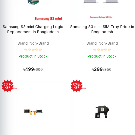
Samsung S3 mini Charging Logic
Samsung S3 mini SIM Tray Price in
Replacement in Bangladesh
Bangladesh
Brand: Non-Brand
Brand: Non-Brand
☆☆☆☆☆
☆☆☆☆☆
Product In Stock
Product In Stock
৳499
৳299
৳600
৳350
72%
57%
OFF
OFF