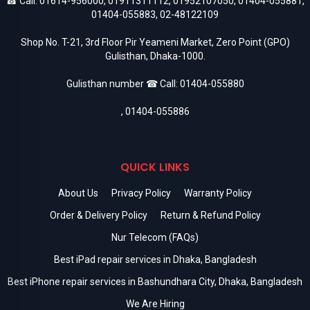
☎ Call:
01614-956000
,
01911311112
,
01952107050
,
01404-055881
,
01404-055883
,
02-48122109
Shop No. T-21, 3rd Floor Pir Yeameni Market, Zero Point (GPO)
Gulisthan, Dhaka-1000.
Gulisthan number ☎ Call:
01404-055880
,
01404-055886
QUICK LINKS
About Us
Privacy Policy
Warranty Policy
Order & Delivery Policy
Return & Refund Policy
Nur Telecom (FAQs)
Best iPad repair services in Dhaka, Bangladesh
Best iPhone repair services in Bashundhara City, Dhaka, Bangladesh
We Are Hiring