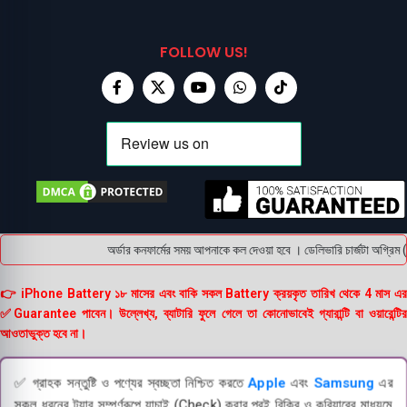
FOLLOW US!
অর্ডার কনফার্মের সময় আপনাকে কল দেওয়া হবে । ডেলিভারি চার্জটা অগ্রিম
👉 iPhone Battery ১৮ মাসের এবং বাকি সকল Battery ক্রয়কৃত তারিখ থেকে 4 মাস এর
✅Guarantee পাবেন। উল্লেখ্য, ব্যাটারি ফুলে গেলে তা কোনোভাবেই গ্যারান্টি বা ওয়ারেন্টির
আওতাভুক্ত হবে না।
✅ গ্রাহক সন্তুষ্টি ও পণ্যের স্বচ্ছতা নিশ্চিত করতে
Apple
এবং
Samsung
এর
সকল ধরনের ট্যাব সম্পূর্ণরূপে যাচাই (Check) করার পরই বিক্রি ও কুরিয়ারের মাধ্যমে