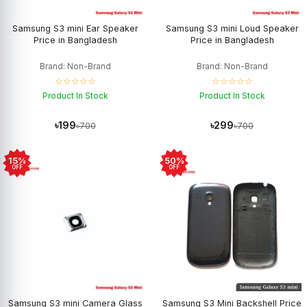
Samsung S3 mini Ear Speaker
Samsung S3 mini Loud Speaker
Price in Bangladesh
Price in Bangladesh
Brand: Non-Brand
Brand: Non-Brand
☆☆☆☆☆
☆☆☆☆☆
Product In Stock
Product In Stock
৳199
৳299
৳700
৳700
15%
50%
OFF
OFF
Samsung S3 mini Camera Glass
Samsung S3 Mini Backshell Price