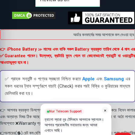
অর্ডার কনফার্মের সময় আপনাকে কল দেওয়া হবে 
👉 iPhone Battery ১৮ মাসের এবং বাকি সকল Battery ক্রয়কৃত তারিখ থেকে 4 মাস এর
✅Guarantee পাবেন। উল্লেখ্য, ব্যাটারি ফুলে গেলে তা কোনোভাবেই গ্যারান্টি বা ওয়ারেন্টির
আওতাভুক্ত হবে না।
✅ গ্রাহক সন্তুষ্টি ও পণ্যের স্বচ্ছতা নিশ্চিত করতে
Apple
এবং
Samsung
এর
সকল ধরনের ট্যাব সম্পূর্ণরূপে যাচাই (Check) করার পরই বিক্রি ও কুরিয়ারের মাধ্যমে
ডেলিভারি করা হয়।
×
👉 আপনার ক্রয়কৃত ডিসপ্লে স্থায়ী ভাবে লাগানোর আগে মোবাইলে লাগিয়ে চেক করে নিবেন কালার
Nur Telecom Support
এবং অন্যান্য বিষয় ঠিক আছে কিনা। শতভাগ নিশ্চিত হয়ে পলি তুলবেন। পলি তোলা বা আঠা লাগানো
হ্যালো স্যার! নূর টেলিকমে আপনাকে স্বাগতম।
ডিসপ্লেতে ❌Warranty প্রদান করা হয় না।
আপনার প্রয়োজনীয় সহায়তার জন্য আমরা
এখানে আছি।
👉ডলারের(💲) রেট কম বেশির জন্য পণ্যের দাম যেকোন সময় বাড়তে বা কমতে পারে। পণ্য ডেলিভারির