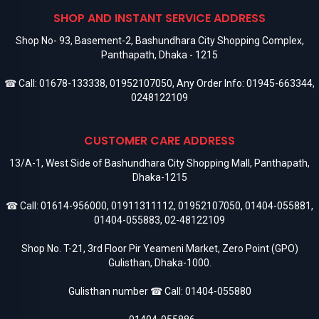
SHOP AND INSTANT SERVICE ADDRESS
Shop No- 93, Basement-2, Bashundhara City Shopping Complex,
Panthapath, Dhaka - 1215
☎ Call:
01678-133338
,
01952107050
, Any Order Info:
01945-663344
,
0248122109
CUSTOMER CARE ADDRESS
13/A-1, West Side of Bashundhara City Shopping Mall, Panthapath,
Dhaka-1215
☎ Call:
01614-956000
,
01911311112
,
01952107050
,
01404-055881
,
01404-055883
,
02-48122109
Shop No. T-21, 3rd Floor Pir Yeameni Market, Zero Point (GPO)
Gulisthan, Dhaka-1000.
Gulisthan number ☎ Call:
01404-055880