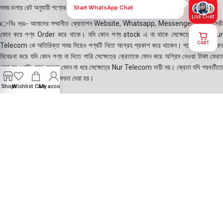
সময় ডলার রেট অনুযায়ী পণ্যের দাম নির্ধারণ করা হয়।
Start WhatsApp Chat
LIVE CHAT
👉বিঃ দ্রঃ- আমাদের সম্মানীত ক্রেতাগন Website, Whatsapp, Messenger এবং সরাসরী
ফোন করে পণ্য Order করে থাকে। যদি কোন পণ্য stock এ না থাকে সেক্ষেত্রে ক্রেতা Nur
CART
Telecom কে অতিরিক্ত সময় দিয়েও পণ্যটি নিতে আগ্রহ প্রকাশ করে থাকেন। পণ্যের গুনগত মান
বিবেচনা করে যদি কোন পণ্য না দিতে পারি সেক্ষেত্রে ক্রেতাকে ফোন করে অগ্রিম নেওয়া টাকা ফেরত
দেয়া হয়। যদি কোন ক্রেতা ফোন না ধরে সেক্ষেত্রে Nur Telecom দায়ী নয়। ক্রেতা যদি পরবর্তীতে
ফোন করে সাথে সাথে টাকা ফেরত দেয়া হয়।
Shop
Wishlist
Cart
My account
©2025
Nur Telecom
- All Rights Reserved || Created with ❤