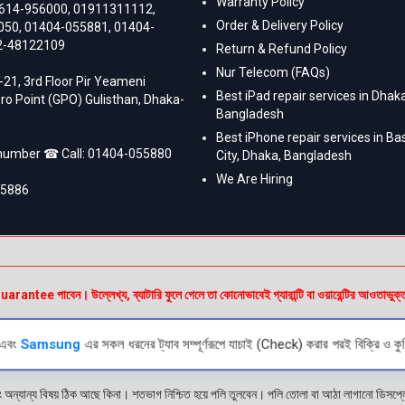
Warranty Policy
614-956000
,
01911311112
,
Order & Delivery Policy
050
,
01404-055881
,
01404-
2-48122109
Return & Refund Policy
Nur Telecom (FAQs)
-21, 3rd Floor Pir Yeameni
Best iPad repair services in Dhaka
ro Point (GPO) Gulisthan, Dhaka-
Bangladesh
Best iPhone repair services in B
 number ☎ Call:
01404-055880
City, Dhaka, Bangladesh
We Are Hiring
55886
e পাবেন। উল্লেখ্য, ব্যাটারি ফুলে গেলে তা কোনোভাবেই গ্যারান্টি বা ওয়ারেন্টির আওতাভুক্
এবং
Samsung
এর সকল ধরনের ট্যাব সম্পূর্ণরূপে যাচাই (Check) করার পরই বিক্রি ও কুর
ং অন্যান্য বিষয় ঠিক আছে কিনা। শতভাগ নিশ্চিত হয়ে পলি তুলবেন। পলি তোলা বা আঠা লাগানো ডিস