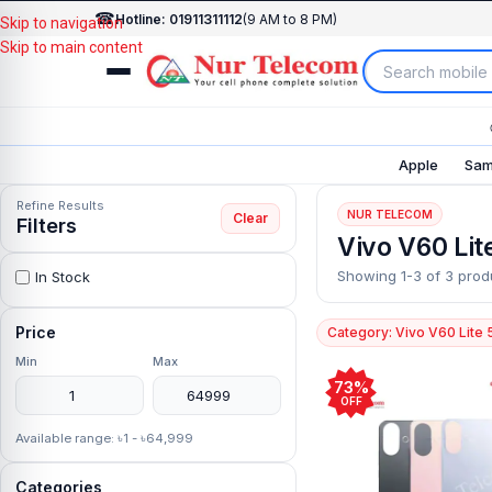
☎
Hotline: 01911311112
(9 AM to 8 PM)
Skip to navigation
Skip to main content
Apple
Sam
Refine Results
NUR TELECOM
Clear
Filters
Vivo V60 Lit
Showing 1-3 of 3 prod
In Stock
Price
Category: Vivo V60 Lite 
Min
Max
73%
OFF
Available range: ৳1 - ৳64,999
Categories