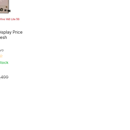
isplay Price
desh
ivo
☆
Stock
2,499