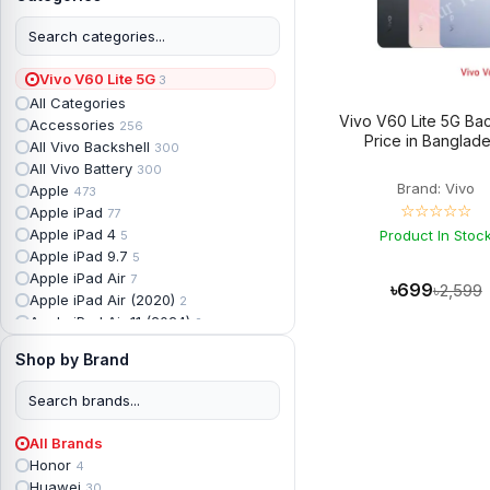
Vivo V60 Lite 5G
3
All Categories
Vivo V60 Lite 5G Bac
Accessories
256
Price in Banglad
All Vivo Backshell
300
All Vivo Battery
300
Brand: Vivo
Apple
473
☆☆☆☆☆
Apple iPad
77
Apple iPad 4
Product In Stoc
5
Apple iPad 9.7
5
Apple iPad Air
7
৳699
৳2,599
Apple iPad Air (2020)
2
Apple iPad Air 11 (2024)
2
Apple iPad Air 3
3
Shop by Brand
Apple iPad Backshell
6
Apple iPad Battery
13
Apple iPad Display
18
Apple iPad Mini
7
All Brands
Apple iPad mini 2
2
Honor
4
Apple iPad Mini 3
6
Huawei
30