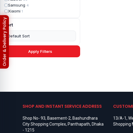
Apple iPad mini 4
2
Samsung
4
Apple iPad Pro 10.5
5
Xiaomi
1
Apple iPad Pro 11
7
Apple iPad Pro 12.9
Order & Delivery Policy
6
Sort
Apple iPad Pro 12.9 2nd Gen
5
Apple iPad Pro 9.7 (2016)
6
Apple iPad Pro 9.7 (2018)
7
Asus Phone
49
Asus ROG
4
Apply Filters
Asus ROG Phone 2
4
Asus ROG Phone 3
4
Asus ROG Phone 5
3
Asus ROG Phone 5 Pro
3
Asus ROG Phone 5s
2
Asus ROG Phone 5s Pro
3
Asus Rog Phone 6
3
Asus Rog Phone 6 Pro
3
Asus Rog Phone 7
3
SHOP AND INSTANT SERVICE ADDRESS
CUSTOME
Asus Rog Phone 7 Ultimate
3
Asus ROG Phone 8
3
Shop No- 93, Basement-2, Bashundhara
13/A-1, We
Asus ROG Phone 8 Pro
3
City Shopping Complex, Panthapath, Dhaka
Shopping 
Asus Zenfone 2
3
- 1215
Asus ZenFone Max M1
1