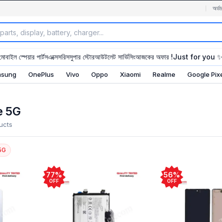
অর্ডা
মোবাইল স্পেয়ার পার্টস
এক্সেসরিস
সুপার স্টোর
আউটলেট সার্ভিসিং
আজকের অফার !
Just for you 
sung
OnePlus
Vivo
Oppo
Xiaomi
Realme
Google Pix
e 5G
ucts
5G
77%
56%
OFF
OFF