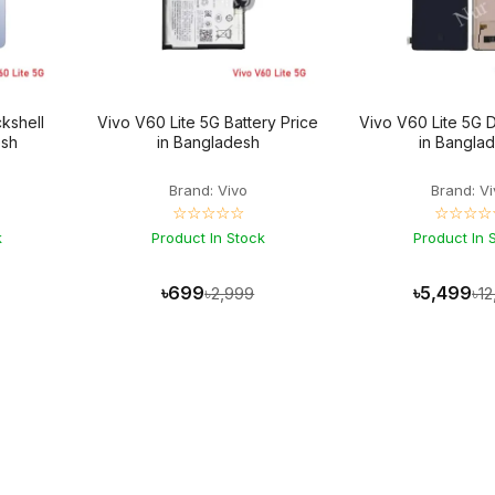
kshell
Vivo V60 Lite 5G Battery Price
Vivo V60 Lite 5G D
esh
in Bangladesh
in Bangla
Brand: Vivo
Brand: V
☆☆☆☆☆
☆☆☆☆
k
Product In Stock
Product In 
৳699
৳5,499
৳2,999
৳1