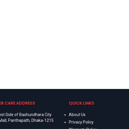
R CARE ADDRESS
QUICK LINKS
st Side of Bashundhara City
About Us
Mall, Panthapath, Dhaka-1215
Privacy Policy