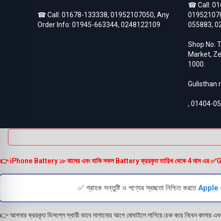
☎ Call:
01
Asus Zenfone Max Pro M2
3
☎ Call:
01678-133338
,
01952107050
, Any
01952107
BlackBerry
18
Order Info:
01945-663344
,
0248122109
055883
,
0
BlackBerry Battery
17
Blackberry Classic Q20
2
Shop No. T
Bluetooth Speaker
19
Market, Ze
Converter
4
1000.
Earbuds
32
EarPhones
11
Gulisthan
Electronic
15
Gadget
102
,
01404-0
Galaxy Tab Pro 10.1
3
Google Pixel
133
Google Pixel 10
3
Google Pixel 10 Pro
3
Google Pixel 2
6
Google Pixel 2XL
6
👉 iPhone Battery ১৮ মাসের এবং বাকি সকল Battery ক্রয়কৃত তারিখ থেকে 4 মাস এর ✅Guarante
Google Pixel 3
6
Google Pixel 3 XL
6
Google Pixel 3A
✅ গ্রাহক সন্তুষ্টি ও পণ্যের স্বচ্ছতা নিশ্চিত করতে
Apple
5
Google Pixel 3A XL
5
Google Pixel 4
6
👉 আপনার ক্রয়কৃত ডিসপ্লে স্থায়ী ভাবে লাগানোর আগে মোবাইলে লাগিয়ে চেক করে নিবেন কালার এব
Google Pixel 4 XL
6