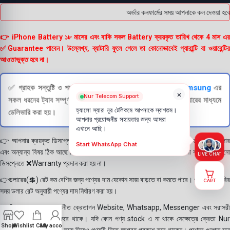
অর্ডার কনফার্মের সময় আপনাকে কল দেওয়া হবে
👉 iPhone Battery ১৮ মাসের এবং বাকি সকল Battery ক্রয়কৃত তারিখ থেকে 4 মাস এর
✅Guarantee পাবেন। উল্লেখ্য, ব্যাটারি ফুলে গেলে তা কোনোভাবেই গ্যারান্টি বা ওয়ারেন্টির
আওতাভুক্ত হবে না।
✅ গ্রাহক সন্তুষ্টি ও পণ্যের স্বচ্ছতা নিশ্চিত করতে
Apple
এবং
Samsung
এর
×
Nur Telecom Support
সকল ধরনের ট্যাব সম্পূর্ণরূপে যাচাই (Check) করার পরই বিক্রি ও কুরিয়ারের মাধ্যমে
হ্যালো স্যার! নূর টেলিকমে আপনাকে স্বাগতম।
ডেলিভারি করা হয়।
আপনার প্রয়োজনীয় সহায়তার জন্য আমরা
এখানে আছি।
👉 আপনার ক্রয়কৃত ডিসপ্লে স্থায়ী ভাবে লাগানোর আগে মোবাইলে লাগিয়ে চেক করে নিবেন কালার
Start WhatsApp Chat
এবং অন্যান্য বিষয় ঠিক আছে কিনা। শতভাগ নিশ্চিত হয়ে পলি তুলবেন। পলি তোলা বা আঠা লাগানো
LIVE CHAT
ডিসপ্লেতে ❌Warranty প্রদান করা হয় না।
👉ডলারের(💲) রেট কম বেশির জন্য পণ্যের দাম যেকোন সময় বাড়তে বা কমতে পারে। পণ্য ডেলিভারির
CART
সময় ডলার রেট অনুযায়ী পণ্যের দাম নির্ধারণ করা হয়।
👉বিঃ দ্রঃ- আমাদের সম্মানীত ক্রেতাগন Website, Whatsapp, Messenger এবং সরাসরী
ফোন করে পণ্য Order করে থাকে। যদি কোন পণ্য stock এ না থাকে সেক্ষেত্রে ক্রেতা Nur
Shop
Wishlist
Cart
My account
Telecom কে অতিরিক্ত সময় দিয়েও পণ্যটি নিতে আগ্রহ প্রকাশ করে থাকেন। পণ্যের গুনগত মান