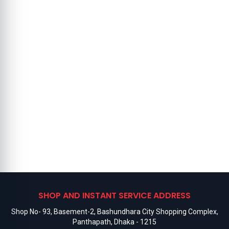
SHOP AND INSTANT SERVICE ADDRESS
Shop No- 93, Basement-2, Bashundhara City Shopping Complex,
Panthapath, Dhaka - 1215