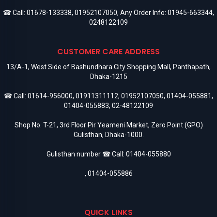
☎ Call:
01678-133338
,
01952107050
, Any Order Info:
01945-663344
,
0248122109
CUSTOMER CARE ADDRESS
13/A-1, West Side of Bashundhara City Shopping Mall, Panthapath,
Dhaka-1215
☎ Call:
01614-956000
,
01911311112
,
01952107050
,
01404-055881
,
01404-055883
,
02-48122109
Shop No. T-21, 3rd Floor Pir Yeameni Market, Zero Point (GPO)
Gulisthan, Dhaka-1000.
Gulisthan number ☎ Call:
01404-055880
,
01404-055886
QUICK LINKS