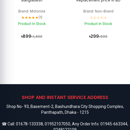
Bangladesh
Replacement price in BD
Brand: Motorola
Brand: Non-Brand
★★★★★
☆☆☆☆☆
(1)
Product In Stock
Product In Stock
৳899
৳299
৳1,400
৳599
SHOP AND INSTANT SERVICE ADDRESS
Shop No- 93, Basement-2, Bashundhara City Shopping Complex,
Panthapath, Dhaka - 1215
☎ Call:
01678-133338
,
01952107050
, Any Order Info:
01945-663344
,
0248122109