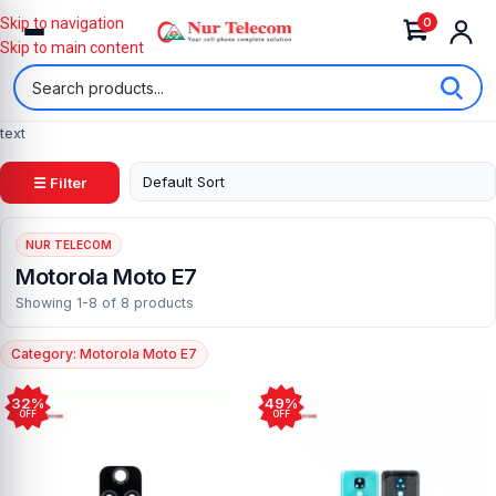
0
Skip to navigation
Skip to main content
text
☰ Filter
NUR TELECOM
Motorola Moto E7
Showing 1-8 of 8 products
Category: Motorola Moto E7
32%
49%
OFF
OFF