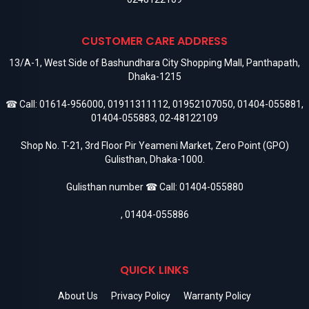
CUSTOMER CARE ADDRESS
13/A-1, West Side of Bashundhara City Shopping Mall, Panthapath,
Dhaka-1215
☎ Call:
01614-956000
,
01911311112
,
01952107050
,
01404-055881
,
01404-055883
,
02-48122109
Shop No. T-21, 3rd Floor Pir Yeameni Market, Zero Point (GPO)
Gulisthan, Dhaka-1000.
Gulisthan number ☎ Call:
01404-055880
,
01404-055886
QUICK LINKS
About Us
Privacy Policy
Warranty Policy