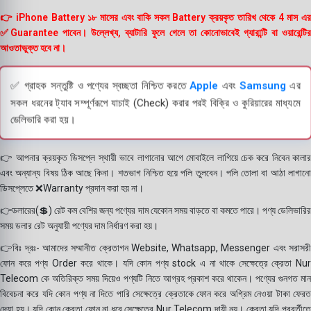
👉 iPhone Battery ১৮ মাসের এবং বাকি সকল Battery ক্রয়কৃত তারিখ থেকে 4 মাস এর
✅Guarantee পাবেন। উল্লেখ্য, ব্যাটারি ফুলে গেলে তা কোনোভাবেই গ্যারান্টি বা ওয়ারেন্টির
আওতাভুক্ত হবে না।
✅ গ্রাহক সন্তুষ্টি ও পণ্যের স্বচ্ছতা নিশ্চিত করতে
Apple
এবং
Samsung
এর
সকল ধরনের ট্যাব সম্পূর্ণরূপে যাচাই (Check) করার পরই বিক্রি ও কুরিয়ারের মাধ্যমে
ডেলিভারি করা হয়।
👉 আপনার ক্রয়কৃত ডিসপ্লে স্থায়ী ভাবে লাগানোর আগে মোবাইলে লাগিয়ে চেক করে নিবেন কালার
এবং অন্যান্য বিষয় ঠিক আছে কিনা। শতভাগ নিশ্চিত হয়ে পলি তুলবেন। পলি তোলা বা আঠা লাগানো
ডিসপ্লেতে ❌Warranty প্রদান করা হয় না।
👉ডলারের(💲) রেট কম বেশির জন্য পণ্যের দাম যেকোন সময় বাড়তে বা কমতে পারে। পণ্য ডেলিভারির
সময় ডলার রেট অনুযায়ী পণ্যের দাম নির্ধারণ করা হয়।
👉বিঃ দ্রঃ- আমাদের সম্মানীত ক্রেতাগন Website, Whatsapp, Messenger এবং সরাসরী
ফোন করে পণ্য Order করে থাকে। যদি কোন পণ্য stock এ না থাকে সেক্ষেত্রে ক্রেতা Nur
Telecom কে অতিরিক্ত সময় দিয়েও পণ্যটি নিতে আগ্রহ প্রকাশ করে থাকেন। পণ্যের গুনগত মান
বিবেচনা করে যদি কোন পণ্য না দিতে পারি সেক্ষেত্রে ক্রেতাকে ফোন করে অগ্রিম নেওয়া টাকা ফেরত
দেয়া হয়। যদি কোন ক্রেতা ফোন না ধরে সেক্ষেত্রে Nur Telecom দায়ী নয়। ক্রেতা যদি পরবর্তীতে