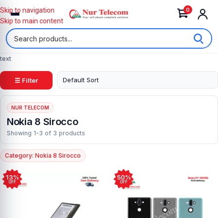
0
Skip to navigation
Skip to main content
text
☰ Filter
NUR TELECOM
Nokia 8 Sirocco
Showing 1-3 of 3 products
Category: Nokia 8 Sirocco
13%
50%
OFF
OFF