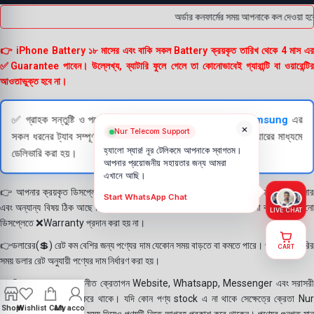
অর্ডার কনফার্মের সময় আপনাকে কল দেওয়া হবে
👉 iPhone Battery ১৮ মাসের এবং বাকি সকল Battery ক্রয়কৃত তারিখ থেকে 4 মাস এর
✅Guarantee পাবেন। উল্লেখ্য, ব্যাটারি ফুলে গেলে তা কোনোভাবেই গ্যারান্টি বা ওয়ারেন্টির
আওতাভুক্ত হবে না।
✅ গ্রাহক সন্তুষ্টি ও পণ্যের স্বচ্ছতা নিশ্চিত করতে
Apple
এবং
Samsung
এর
×
Nur Telecom Support
সকল ধরনের ট্যাব সম্পূর্ণরূপে যাচাই (Check) করার পরই বিক্রি ও কুরিয়ারের মাধ্যমে
হ্যালো স্যার! নূর টেলিকমে আপনাকে স্বাগতম।
ডেলিভারি করা হয়।
আপনার প্রয়োজনীয় সহায়তার জন্য আমরা
এখানে আছি।
👉 আপনার ক্রয়কৃত ডিসপ্লে স্থায়ী ভাবে লাগানোর আগে মোবাইলে লাগিয়ে চেক করে নিবেন কালার
Start WhatsApp Chat
এবং অন্যান্য বিষয় ঠিক আছে কিনা। শতভাগ নিশ্চিত হয়ে পলি তুলবেন। পলি তোলা বা আঠা লাগানো
LIVE CHAT
ডিসপ্লেতে ❌Warranty প্রদান করা হয় না।
👉ডলারের(💲) রেট কম বেশির জন্য পণ্যের দাম যেকোন সময় বাড়তে বা কমতে পারে। পণ্য ডেলিভারির
CART
সময় ডলার রেট অনুযায়ী পণ্যের দাম নির্ধারণ করা হয়।
👉বিঃ দ্রঃ- আমাদের সম্মানীত ক্রেতাগন Website, Whatsapp, Messenger এবং সরাসরী
ফোন করে পণ্য Order করে থাকে। যদি কোন পণ্য stock এ না থাকে সেক্ষেত্রে ক্রেতা Nur
Shop
Wishlist
Cart
My account
Telecom কে অতিরিক্ত সময় দিয়েও পণ্যটি নিতে আগ্রহ প্রকাশ করে থাকেন। পণ্যের গুনগত মান