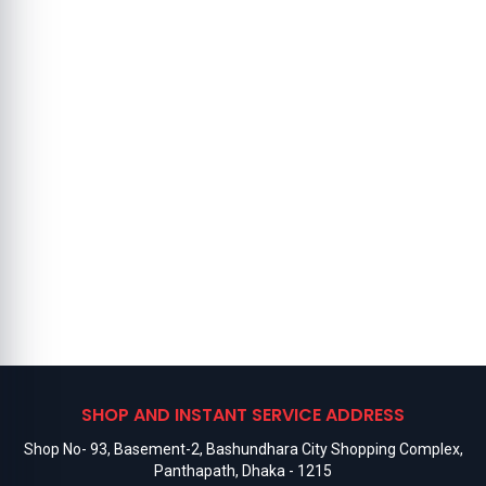
SHOP AND INSTANT SERVICE ADDRESS
Shop No- 93, Basement-2, Bashundhara City Shopping Complex,
Panthapath, Dhaka - 1215