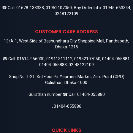
☎ Call:
01678-133338
,
01952107050
, Any Order Info:
01945-663344
,
0248122109
CUSTOMER CARE ADDRESS
13/A-1, West Side of Bashundhara City Shopping Mall, Panthapath,
Dhaka-1215
☎ Call:
01614-956000
,
01911311112
,
01952107050
,
01404-055881
,
01404-055883
,
02-48122109
Shop No. T-21, 3rd Floor Pir Yeameni Market, Zero Point (GPO)
Gulisthan, Dhaka-1000.
Gulisthan number ☎ Call:
01404-055880
,
01404-055886
QUICK LINKS