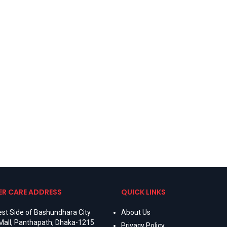
R CARE ADDRESS
QUICK LINKS
st Side of Bashundhara City
About Us
Mall, Panthapath, Dhaka-1215
Privacy Policy