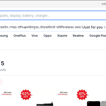
অর্ডা
মোবাইল স্পেয়ার পার্টস
এক্সেসরিস
সুপার স্টোর
আউটলেট সার্ভিসিং
আজকের অফার !
Just for you 
sung
OnePlus
Vivo
Oppo
Xiaomi
Realme
Google Pix
 5
ucts
62%
41%
OFF
OFF