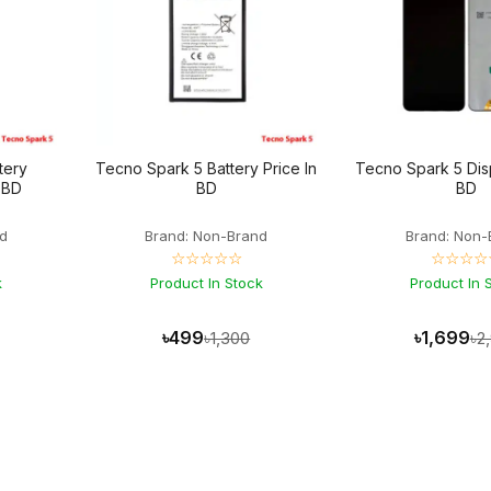
tery
Tecno Spark 5 Battery Price In
Tecno Spark 5 Disp
n BD
BD
BD
d
Brand: Non-Brand
Brand: Non-
☆☆☆☆☆
☆☆☆☆
k
Product In Stock
Product In 
৳499
৳1,699
৳1,300
৳2