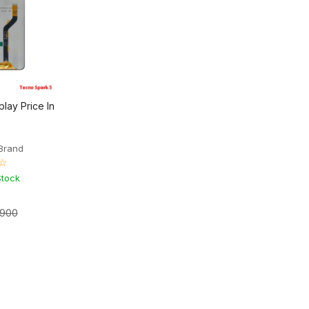
lay Price In
Brand
☆
Stock
,900