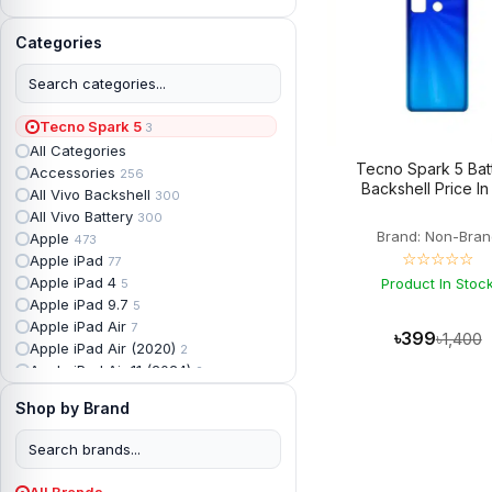
Categories
Tecno Spark 5
3
All Categories
Tecno Spark 5 Bat
Accessories
256
Backshell Price I
All Vivo Backshell
300
All Vivo Battery
300
Brand: Non-Bran
Apple
473
☆☆☆☆☆
Apple iPad
77
Apple iPad 4
Product In Stoc
5
Apple iPad 9.7
5
Apple iPad Air
7
৳399
৳1,400
Apple iPad Air (2020)
2
Apple iPad Air 11 (2024)
2
Apple iPad Air 3
3
Shop by Brand
Apple iPad Backshell
6
Apple iPad Battery
13
Apple iPad Display
18
Apple iPad Mini
7
All Brands