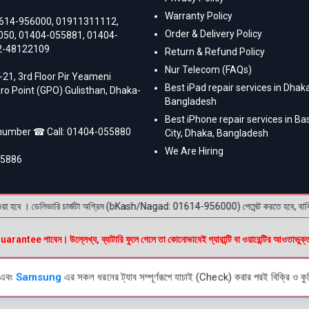
Warranty Policy
614-956000
,
01911311112
,
Order & Delivery Policy
050
,
01404-055881
,
01404-
2-48122109
Return & Refund Policy
Nur Telecom (FAQs)
-21, 3rd Floor Pir Yeameni
Best iPad repair services in Dhaka
ro Point (GPO) Gulisthan, Dhaka-
Bangladesh
Best iPhone repair services in B
 number ☎ Call:
01404-055880
City, Dhaka, Bangladesh
We Are Hiring
55886
হবে । ডেলিভারি চার্জটা অগ্রিম (bKash/Nagad: 01614-956000) পেমেন্ট করতে হবে, বাকি টাকা প
e পাবেন। উল্লেখ্য, ব্যাটারি ফুলে গেলে তা কোনোভাবেই গ্যারান্টি বা ওয়ারেন্টির আওতাভুক্
এবং
Samsung
এর সকল ধরনের ট্যাব সম্পূর্ণরূপে যাচাই (Check) করার পরই বিক্রি ও কুরি