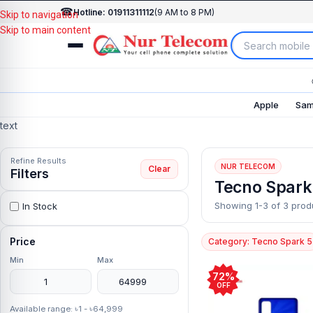
☎
Hotline: 01911311112
(9 AM to 8 PM)
Skip to navigation
Skip to main content
Apple
Sam
text
Refine Results
NUR TELECOM
Clear
Filters
Tecno Spark
Showing 1-3 of 3 prod
In Stock
Price
Category: Tecno Spark 5
Min
Max
72%
OFF
Available range: ৳1 - ৳64,999