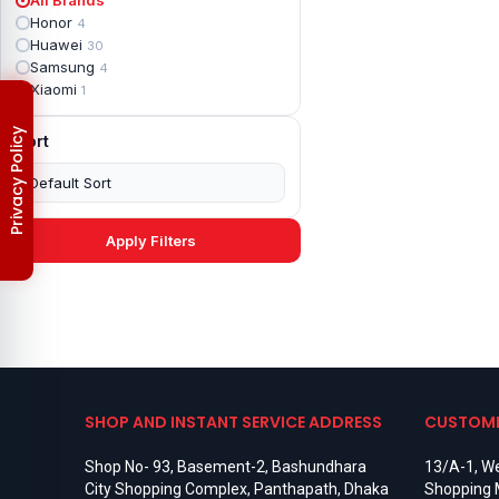
Apple iPad mini 2
2
Honor
4
Apple iPad Mini 3
6
Huawei
30
Apple iPad mini 4
2
Samsung
4
Apple iPad Pro 10.5
5
Xiaomi
1
Apple iPad Pro 11
7
Apple iPad Pro 12.9
6
Privacy Policy
Sort
Apple iPad Pro 12.9 2nd Gen
5
Apple iPad Pro 9.7 (2016)
6
Apple iPad Pro 9.7 (2018)
7
Asus Phone
49
Asus ROG
4
Apply Filters
Asus ROG Phone 2
4
Asus ROG Phone 3
4
Asus ROG Phone 5
3
Asus ROG Phone 5 Pro
3
Asus ROG Phone 5s
2
Asus ROG Phone 5s Pro
3
Asus Rog Phone 6
3
Asus Rog Phone 6 Pro
3
SHOP AND INSTANT SERVICE ADDRESS
CUSTOME
Asus Rog Phone 7
3
Asus Rog Phone 7 Ultimate
3
Shop No- 93, Basement-2, Bashundhara
13/A-1, We
Asus ROG Phone 8
3
City Shopping Complex, Panthapath, Dhaka
Shopping 