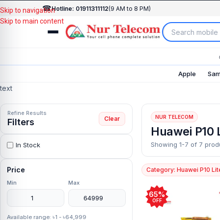
☎
Hotline: 01911311112
(9 AM to 8 PM)
Skip to navigation
Skip to main content
Apple
Sam
text
Refine Results
NUR TELECOM
Clear
Filters
Huawei P10 L
Showing 1-7 of 7 prod
In Stock
Price
Category: Huawei P10 Lit
Min
Max
65%
OFF
Available range: ৳1 - ৳64,999