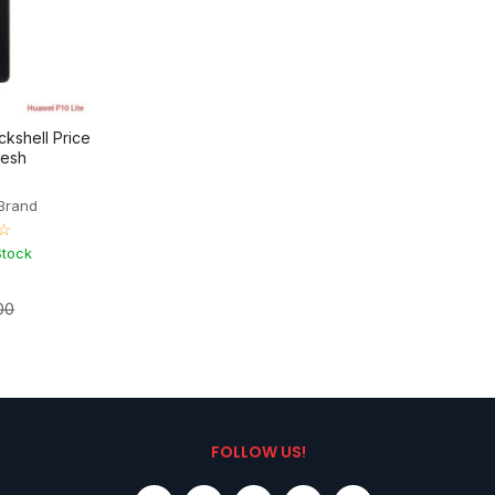
ckshell Price
desh
Brand
☆
Stock
00
FOLLOW US!