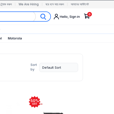
র ট্র্যাক করুন
We Are Hiring
ঘরে বসে আয় করুন
আমাদের আউটলেট
0
Hello, Sign in
✨
el
Motorola
Sort
by
50%
OFF