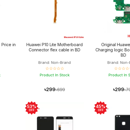
 Price in
Huawei P10 Lite Motherboard
Original Huawei
Connector flex cable in BD
Charging logic Bo
BD
Brand: Non-Brand
Brand: Non-
☆☆☆☆☆
☆☆☆☆
k
Product In Stock
Product In 
৳299
৳299
৳699
৳7
53%
45%
OFF
OFF