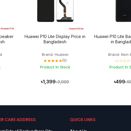
speaker
Huawei P10 Lite Display Price in
Huawei P10 Lite Ba
esh
Bangladesh
in Bangla
d
Brand: Huawei
Brand: Non-
★★★★★
☆☆☆☆
(5)
k
Product In Stock
Product In 
৳1,399
৳499
৳3,000
৳9
R CARE ADDRESS
QUICK LINKS