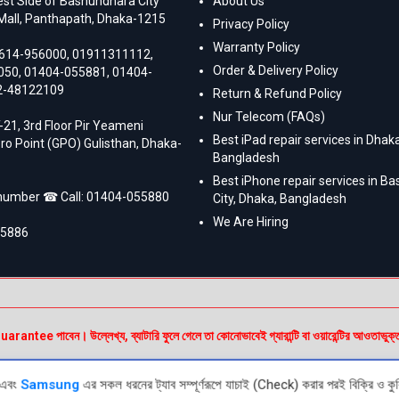
st Side of Bashundhara City
About Us
Mall, Panthapath, Dhaka-1215
Privacy Policy
Warranty Policy
614-956000
,
01911311112
,
Order & Delivery Policy
050
,
01404-055881
,
01404-
2-48122109
Return & Refund Policy
Nur Telecom (FAQs)
-21, 3rd Floor Pir Yeameni
Best iPad repair services in Dhaka
ro Point (GPO) Gulisthan, Dhaka-
Bangladesh
Best iPhone repair services in B
 number ☎ Call:
01404-055880
City, Dhaka, Bangladesh
We Are Hiring
55886
e পাবেন। উল্লেখ্য, ব্যাটারি ফুলে গেলে তা কোনোভাবেই গ্যারান্টি বা ওয়ারেন্টির আওতাভুক্
এবং
Samsung
এর সকল ধরনের ট্যাব সম্পূর্ণরূপে যাচাই (Check) করার পরই বিক্রি ও কুর