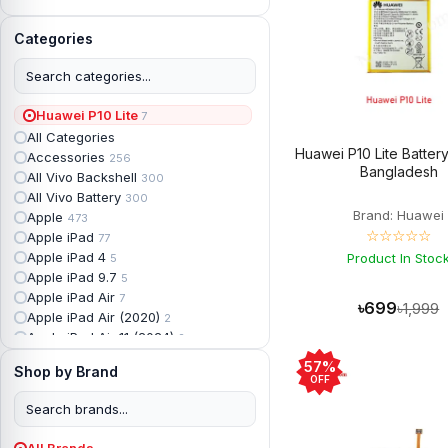
Categories
Huawei P10 Lite
7
All Categories
Huawei P10 Lite Battery
Accessories
256
Bangladesh
All Vivo Backshell
300
All Vivo Battery
300
Brand: Huawei
Apple
473
☆☆☆☆☆
Apple iPad
77
Apple iPad 4
Product In Stoc
5
Apple iPad 9.7
5
Apple iPad Air
7
৳699
৳1,999
Apple iPad Air (2020)
2
Apple iPad Air 11 (2024)
2
Apple iPad Air 3
3
57%
Shop by Brand
Apple iPad Backshell
6
OFF
Apple iPad Battery
13
Apple iPad Display
18
Apple iPad Mini
7
All Brands