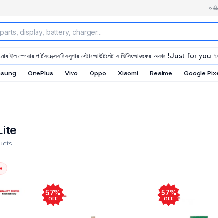
অর্ডা
মোবাইল স্পেয়ার পার্টস
এক্সেসরিস
সুপার স্টোর
আউটলেট সার্ভিসিং
আজকের অফার !
Just for you 
sung
OnePlus
Vivo
Oppo
Xiaomi
Realme
Google Pix
ite
ucts
e
57%
57%
OFF
OFF