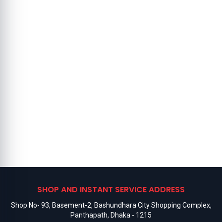
SHOP AND INSTANT SERVICE ADDRESS
Shop No- 93, Basement-2, Bashundhara City Shopping Complex,
Panthapath, Dhaka - 1215