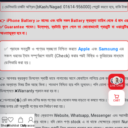
 । ডেলিভারি চার্জটা অগ্রিম (bKash/Nagad: 01614-956000) পেমেন্ট করতে হবে, বাকি টাকা পণ্য
👉 iPhone Battery ১৮ মাসের এবং বাকি সকল Battery ক্রয়কৃত তারিখ থেকে 4 মাস এর
✅Guarantee পাবেন। উল্লেখ্য, ব্যাটারি ফুলে গেলে তা কোনোভাবেই গ্যারান্টি বা ওয়ারেন্টির
আওতাভুক্ত হবে না।
✅ গ্রাহক সন্তুষ্টি ও পণ্যের স্বচ্ছতা নিশ্চিত করতে
Apple
এবং
Samsung
এর
সকল ধরনের ট্যাব সম্পূর্ণরূপে যাচাই (Check) করার পরই বিক্রি ও কুরিয়ারের মাধ্যমে
ডেলিভারি করা হয়।
👉 আপনার ক্রয়কৃত ডিসপ্লে স্থায়ী ভাবে লাগানোর আগে মোবাইলে লাগিয়ে চেক করে নিবেন কালার
এবং অন্যান্য বিষয় ঠিক আছে কিনা। শতভাগ নিশ্চিত হয়ে পলি তুলবেন। পলি তোলা বা আঠা লাগানো
LIVE CHAT
ডিসপ্লেতে ❌Warranty প্রদান করা হয় না।
👉ডলারের(💲) রেট কম বেশির জন্য পণ্যের দাম যেকোন সময় বাড়তে বা কমতে পারে। পণ্য ডেলিভারির
CART
সময় ডলার রেট অনুযায়ী পণ্যের দাম নির্ধারণ করা হয়।
👉বিঃ দ্রঃ- আমাদের সম্মানীত ক্রেতাগন Website, Whatsapp, Messenger এবং সরাসরী
ফোন করে পণ্য Order করে থাকে। যদি কোন পণ্য stock এ না থাকে সেক্ষেত্রে ক্রেতা Nur
Shop
Wishlist
Cart
My account
Telecom কে অতিরিক্ত সময় দিয়েও পণ্যটি নিতে আগ্রহ প্রকাশ করে থাকেন। পণ্যের গুনগত মান