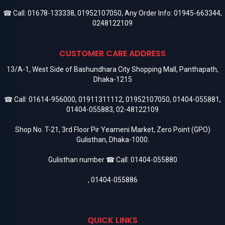
☎ Call:
01678-133338
,
01952107050
, Any Order Info:
01945-663344
,
0248122109
CUSTOMER CARE ADDRESS
13/A-1, West Side of Bashundhara City Shopping Mall, Panthapath,
Dhaka-1215
☎ Call:
01614-956000
,
01911311112
,
01952107050
,
01404-055881
,
01404-055883
,
02-48122109
Shop No. T-21, 3rd Floor Pir Yeameni Market, Zero Point (GPO)
Gulisthan, Dhaka-1000.
Gulisthan number ☎ Call:
01404-055880
,
01404-055886
QUICK LINKS