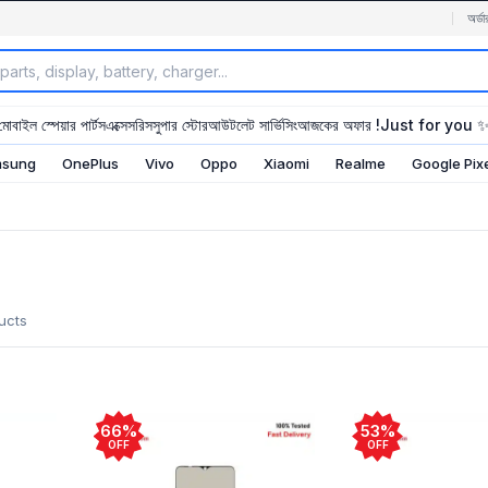
অর্ডা
মোবাইল স্পেয়ার পার্টস
এক্সেসরিস
সুপার স্টোর
আউটলেট সার্ভিসিং
আজকের অফার !
Just for you 
sung
OnePlus
Vivo
Oppo
Xiaomi
Realme
Google Pix
ucts
66%
53%
OFF
OFF