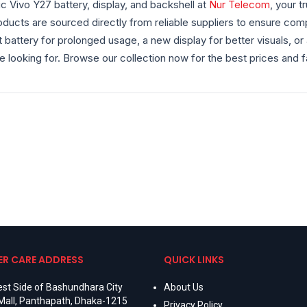
ic Vivo Y27 battery, display, and backshell at
Nur Telecom
, your 
ducts are sourced directly from reliable suppliers to ensure com
battery for prolonged usage, a new display for better visuals, or a
 looking for. Browse our collection now for the best prices and fa
R CARE ADDRESS
QUICK LINKS
st Side of Bashundhara City
About Us
Mall, Panthapath, Dhaka-1215
Privacy Policy