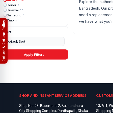
Explore the authent
Apple iPad mini 2
2
Honor
4
Apple iPad Mini 3
6
Bangladesh. Our pro
Huawei
30
Apple iPad mini 4
2
need a replacement 
Samsung
4
Apple iPad Pro 10.5
5
Xiaomi
1
we have what you're
Return & Refund Policy
Apple iPad Pro 11
7
Apple iPad Pro 12.9
6
Sort
Apple iPad Pro 12.9 2nd Gen
5
Apple iPad Pro 9.7 (2016)
6
Apple iPad Pro 9.7 (2018)
7
Asus Phone
49
Asus ROG
4
Apply Filters
Asus ROG Phone 2
4
Asus ROG Phone 3
4
Asus ROG Phone 5
3
Asus ROG Phone 5 Pro
3
Asus ROG Phone 5s
2
Asus ROG Phone 5s Pro
3
Asus Rog Phone 6
3
Asus Rog Phone 6 Pro
3
SHOP AND INSTANT SERVICE ADDRESS
CUSTOME
Asus Rog Phone 7
3
Asus Rog Phone 7 Ultimate
3
Shop No- 93, Basement-2, Bashundhara
13/A-1, We
Asus ROG Phone 8
3
City Shopping Complex, Panthapath, Dhaka
Shopping 