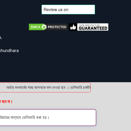
,
ashundhara
অর্ডার কনফার্মের সময় আপনাকে কল দেওয়া হবে । ডেলিভারি চার্জটা অগ্রিম (bKash/Nagad: 01614
ত হবে না।
িয়ারের মাধ্যমে ডেলিভারি করা হয়।