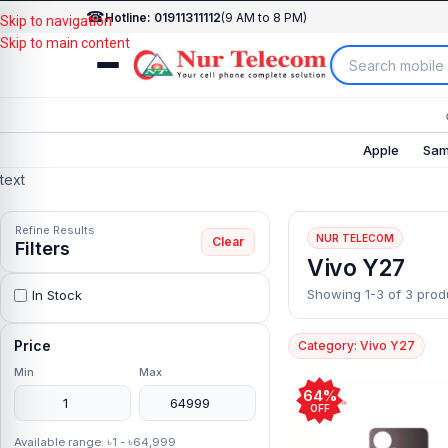
☎
Hotline: 01911311112
(9 AM to 8 PM)
Skip to navigation
Skip to main content
Apple
Sam
text
Refine Results
NUR TELECOM
Clear
Filters
Vivo Y27
Showing 1-3 of 3 prod
In Stock
Price
Category: Vivo Y27
Min
Max
64%
OFF
Available range: ৳1 - ৳64,999