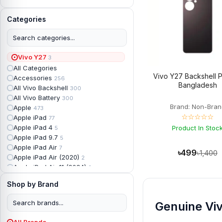
Categories
Vivo Y27
3
All Categories
Vivo Y27 Backshell P
Accessories
256
Bangladesh
All Vivo Backshell
300
All Vivo Battery
300
Brand: Non-Bran
Apple
473
☆☆☆☆☆
Apple iPad
77
Apple iPad 4
Product In Stoc
5
Apple iPad 9.7
5
Apple iPad Air
7
৳499
৳1,400
Apple iPad Air (2020)
2
Apple iPad Air 11 (2024)
2
Apple iPad Air 3
3
Shop by Brand
Apple iPad Backshell
6
Apple iPad Battery
13
Genuine Viv
Apple iPad Display
18
Apple iPad Mini
7
All Brands