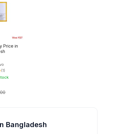
y Price in
esh
ivo
★
(1)
Stock
500
 in Bangladesh