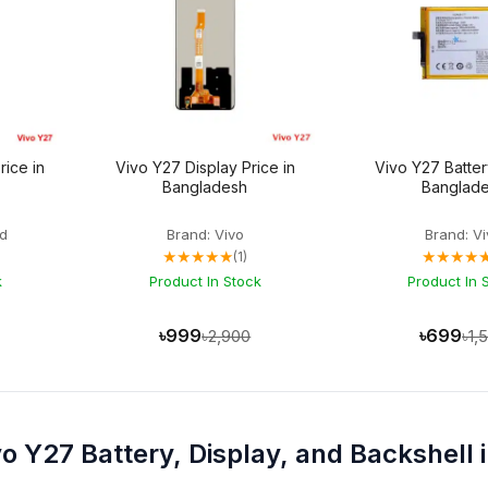
rice in
Vivo Y27 Display Price in
Vivo Y27 Batter
Bangladesh
Banglad
d
Brand: Vivo
Brand: V
★★★★★
★★★★
(1)
k
Product In Stock
Product In 
৳999
৳699
৳2,900
৳1,
o Y27 Battery, Display, and Backshell