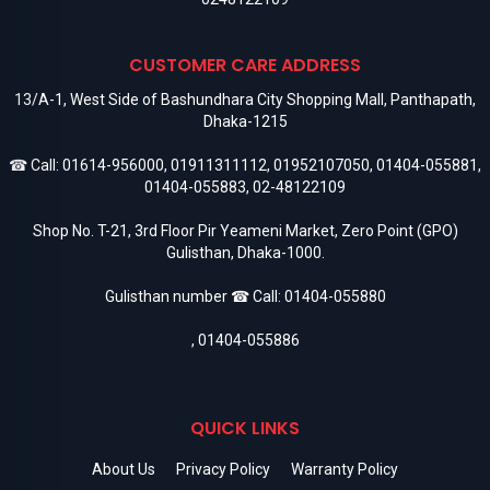
CUSTOMER CARE ADDRESS
13/A-1, West Side of Bashundhara City Shopping Mall, Panthapath,
Dhaka-1215
☎ Call:
01614-956000
,
01911311112
,
01952107050
,
01404-055881
,
01404-055883
,
02-48122109
Shop No. T-21, 3rd Floor Pir Yeameni Market, Zero Point (GPO)
Gulisthan, Dhaka-1000.
Gulisthan number ☎ Call:
01404-055880
,
01404-055886
QUICK LINKS
About Us
Privacy Policy
Warranty Policy