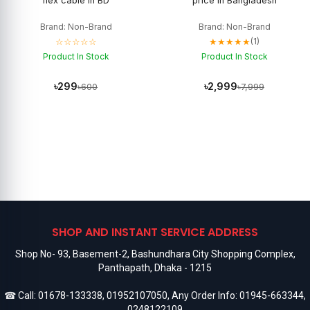
flex cable in BD
price in Bangladesh
Brand: Non-Brand
Brand: Non-Brand
☆☆☆☆☆
★★★★★
(1)
Product In Stock
Product In Stock
৳299
৳2,999
৳600
৳7,999
SHOP AND INSTANT SERVICE ADDRESS
Shop No- 93, Basement-2, Bashundhara City Shopping Complex,
Panthapath, Dhaka - 1215
☎ Call:
01678-133338
,
01952107050
, Any Order Info:
01945-663344
,
0248122109