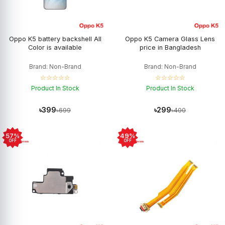
Oppo K5 battery backshell All
Oppo K5 Camera Glass Lens
Color is available
price in Bangladesh
Brand: Non-Brand
Brand: Non-Brand
☆☆☆☆☆
☆☆☆☆☆
Product In Stock
Product In Stock
৳399
৳299
৳699
৳400
57%
49%
OFF
OFF