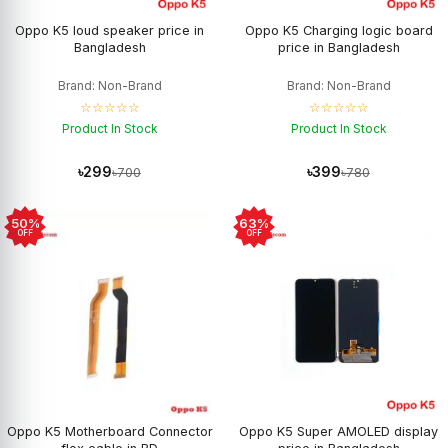
Oppo K5 loud speaker price in
Oppo K5 Charging logic board
Bangladesh
price in Bangladesh
Brand: Non-Brand
Brand: Non-Brand
☆☆☆☆☆
☆☆☆☆☆
Product In Stock
Product In Stock
৳299
৳399
৳700
৳780
50%
63%
OFF
OFF
Oppo K5 Motherboard Connector
Oppo K5 Super AMOLED display