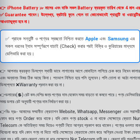
👉 iPhone Battery ১৮ মাসের এবং বাকি সকল Battery ক্রয়কৃত তারিখ থেকে 4 মাস এর
✅Guarantee পাবেন। উল্লেখ্য, ব্যাটারি ফুলে গেলে তা কোনোভাবেই গ্যারান্টি বা ওয়ারেন্টির
আওতাভুক্ত হবে না।
✅ গ্রাহক সন্তুষ্টি ও পণ্যের স্বচ্ছতা নিশ্চিত করতে
Apple
এবং
Samsung
এর
সকল ধরনের ট্যাব সম্পূর্ণরূপে যাচাই (Check) করার পরই বিক্রি ও কুরিয়ারের মাধ্যমে
ডেলিভারি করা হয়।
👉 আপনার ক্রয়কৃত ডিসপ্লে স্থায়ী ভাবে লাগানোর আগে মোবাইলে লাগিয়ে চেক করে নিবেন কালার
এবং অন্যান্য বিষয় ঠিক আছে কিনা। শতভাগ নিশ্চিত হয়ে পলি তুলবেন। পলি তোলা বা আঠা লাগানো
ডিসপ্লেতে ❌Warranty প্রদান করা হয় না।
👉ডলারের(💲) রেট কম বেশির জন্য পণ্যের দাম যেকোন সময় বাড়তে বা কমতে পারে। পণ্য ডেলিভারির
সময় ডলার রেট অনুযায়ী পণ্যের দাম নির্ধারণ করা হয়।
👉বিঃ দ্রঃ- আমাদের সম্মানীত ক্রেতাগন Website, Whatsapp, Messenger এবং সরাসরী
ফোন করে পণ্য Order করে থাকে। যদি কোন পণ্য stock এ না থাকে সেক্ষেত্রে ক্রেতা Nur
Telecom কে অতিরিক্ত সময় দিয়েও পণ্যটি নিতে আগ্রহ প্রকাশ করে থাকেন। পণ্যের গুনগত মান
বিবেচনা করে যদি কোন পণ্য না দিতে পারি সেক্ষেত্রে ক্রেতাকে ফোন করে অগ্রিম নেওয়া টাকা ফেরত
দেয়া হয়। যদি কোন ক্রেতা ফোন না ধরে সেক্ষেত্রে Nur Telecom দায়ী নয়। ক্রেতা যদি পরবর্তীতে