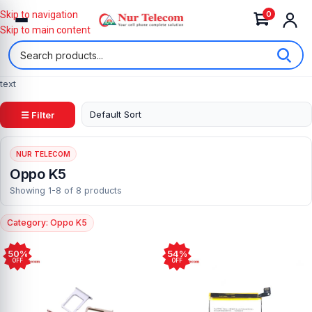
0
Skip to navigation
Skip to main content
text
☰ Filter
NUR TELECOM
Oppo K5
Showing 1-8 of 8 products
Category: Oppo K5
50%
54%
OFF
OFF