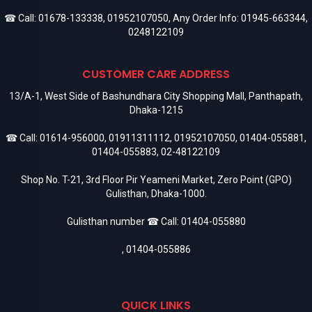
☎ Call:
01678-133338
,
01952107050
, Any Order Info:
01945-663344
,
0248122109
CUSTOMER CARE ADDRESS
13/A-1, West Side of Bashundhara City Shopping Mall, Panthapath,
Dhaka-1215
☎ Call:
01614-956000
,
01911311112
,
01952107050
,
01404-055881
,
01404-055883
,
02-48122109
Shop No. T-21, 3rd Floor Pir Yeameni Market, Zero Point (GPO)
Gulisthan, Dhaka-1000.
Gulisthan number ☎ Call:
01404-055880
,
01404-055886
QUICK LINKS