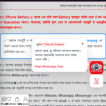
অর্ডার কনফার্মের সময় আপনাকে কল দেওয়া হব
👉 iPhone Battery ১৮ মাসের এবং বাকি সকল Battery ক্রয়কৃত তারিখ থেকে 4 মাস এর
✅Guarantee পাবেন। উল্লেখ্য, ব্যাটারি ফুলে গেলে তা কোনোভাবেই গ্যারান্টি বা ওয়ারেন্টির
আওতাভুক্ত হবে না।
✅ গ্রাহক সন্তুষ্টি ও পণ্যের স্বচ্ছতা নিশ্চিত করতে
Apple
এবং
Samsung
এর
×
Nur Telecom Support
সকল ধরনের ট্যাব সম্পূর্ণরূপে যাচাই (Check) করার পরই বিক্রি ও কুরিয়ারের মাধ্যমে
হ্যালো স্যার! নূর টেলিকমে আপনাকে স্বাগতম।
ডেলিভারি করা হয়।
আপনার প্রয়োজনীয় সহায়তার জন্য আমরা
এখানে আছি।
👉 আপনার ক্রয়কৃত ডিসপ্লে স্থায়ী ভাবে লাগানোর আগে মোবাইলে লাগিয়ে চেক করে নিবেন কালার
Start WhatsApp Chat
এবং অন্যান্য বিষয় ঠিক আছে কিনা। শতভাগ নিশ্চিত হয়ে পলি তুলবেন। পলি তোলা বা আঠা লাগানো
LIVE CHAT
ডিসপ্লেতে ❌Warranty প্রদান করা হয় না।
👉ডলারের(💲) রেট কম বেশির জন্য পণ্যের দাম যেকোন সময় বাড়তে বা কমতে পারে। পণ্য ডেলিভারির
CART
সময় ডলার রেট অনুযায়ী পণ্যের দাম নির্ধারণ করা হয়।
👉বিঃ দ্রঃ- আমাদের সম্মানীত ক্রেতাগন Website, Whatsapp, Messenger এবং সরাসরী
ফোন করে পণ্য Order করে থাকে। যদি কোন পণ্য stock এ না থাকে সেক্ষেত্রে ক্রেতা Nur
Shop
Wishlist
Cart
My account
Telecom কে অতিরিক্ত সময় দিয়েও পণ্যটি নিতে আগ্রহ প্রকাশ করে থাকেন। পণ্যের গুনগত মান