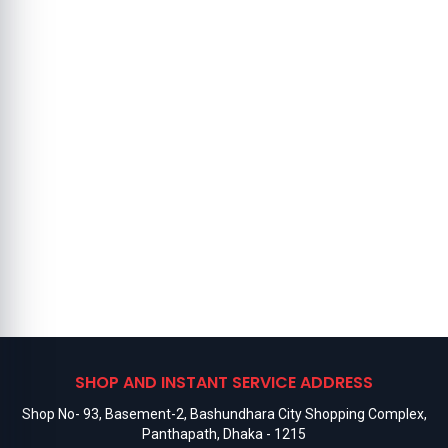
SHOP AND INSTANT SERVICE ADDRESS
Shop No- 93, Basement-2, Bashundhara City Shopping Complex,
Panthapath, Dhaka - 1215