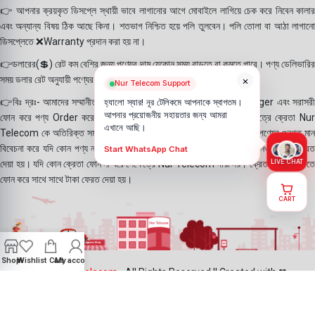
👉 আপনার ক্রয়কৃত ডিসপ্লে স্থায়ী ভাবে লাগানোর আগে মোবাইলে লাগিয়ে চেক করে নিবেন কালার
এবং অন্যান্য বিষয় ঠিক আছে কিনা। শতভাগ নিশ্চিত হয়ে পলি তুলবেন। পলি তোলা বা আঠা লাগানো
ডিসপ্লেতে ❌Warranty প্রদান করা হয় না।
👉ডলারের(💲) রেট কম বেশির জন্য পণ্যের দাম যেকোন সময় বাড়তে বা কমতে পারে। পণ্য ডেলিভারির
×
সময় ডলার রেট অনুযায়ী পণ্যের দাম নির্ধারণ করা হয়।
Nur Telecom Support
👉বিঃ দ্রঃ- আমাদের সম্মানীত ক্রেতাগন Website, Whatsapp, Messenger এবং সরাসরী
হ্যালো স্যার! নূর টেলিকমে আপনাকে স্বাগতম।
আপনার প্রয়োজনীয় সহায়তার জন্য আমরা
ফোন করে পণ্য Order করে থাকে। যদি কোন পণ্য stock এ না থাকে সেক্ষেত্রে ক্রেতা Nur
এখানে আছি।
Telecom কে অতিরিক্ত সময় দিয়েও পণ্যটি নিতে আগ্রহ প্রকাশ করে থাকেন। পণ্যের গুনগত মান
বিবেচনা করে যদি কোন পণ্য না দিতে পারি সেক্ষেত্রে ক্রেতাকে ফোন করে অগ্রিম নেওয়া টাকা ফেরত
Start WhatsApp Chat
দেয়া হয়। যদি কোন ক্রেতা ফোন না ধরে সেক্ষেত্রে Nur Telecom দায়ী নয়। ক্রেতা যদি পরবর্তীতে
LIVE CHAT
ফোন করে সাথে সাথে টাকা ফেরত দেয়া হয়।
CART
Shop
Wishlist
Cart
My account
©2025
Nur Telecom
- All Rights Reserved || Created with ❤