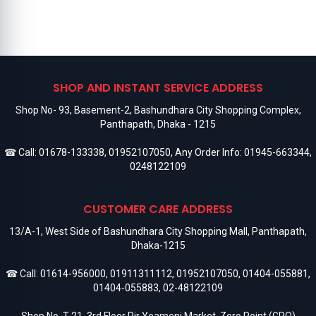
SHOP AND INSTANT SERVICE ADDRESS
Shop No- 93, Basement-2, Bashundhara City Shopping Complex,
Panthapath, Dhaka - 1215
☎ Call:
01678-133338
,
01952107050
, Any Order Info:
01945-663344
,
0248122109
CUSTOMER CARE ADDRESS
13/A-1, West Side of Bashundhara City Shopping Mall, Panthapath,
Dhaka-1215
☎ Call:
01614-956000
,
01911311112
,
01952107050
,
01404-055881
,
01404-055883
,
02-48122109
Shop No. T-21, 3rd Floor Pir Yeameni Market, Zero Point (GPO)