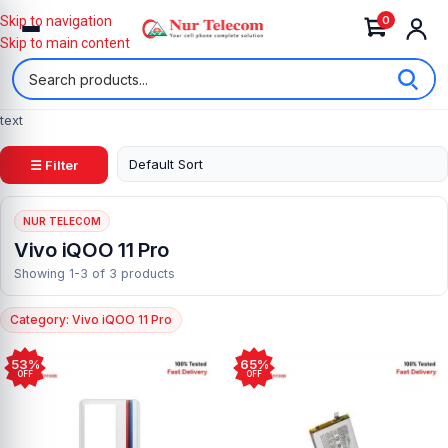
0
Skip to navigation
Skip to main content
text
☰ Filter
NUR TELECOM
Vivo iQOO 11 Pro
Showing 1-3 of 3 products
Category: Vivo iQOO 11 Pro
53%
65%
OFF
OFF