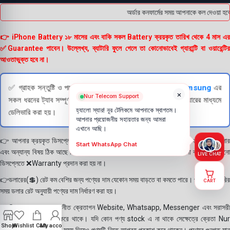
অর্ডার কনফার্মের সময় আপনাকে কল দেওয়া হবে
👉 iPhone Battery ১৮ মাসের এবং বাকি সকল Battery ক্রয়কৃত তারিখ থেকে 4 মাস এর
✅Guarantee পাবেন। উল্লেখ্য, ব্যাটারি ফুলে গেলে তা কোনোভাবেই গ্যারান্টি বা ওয়ারেন্টির
আওতাভুক্ত হবে না।
✅ গ্রাহক সন্তুষ্টি ও পণ্যের স্বচ্ছতা নিশ্চিত করতে
Apple
এবং
Samsung
এর
×
Nur Telecom Support
সকল ধরনের ট্যাব সম্পূর্ণরূপে যাচাই (Check) করার পরই বিক্রি ও কুরিয়ারের মাধ্যমে
হ্যালো স্যার! নূর টেলিকমে আপনাকে স্বাগতম।
ডেলিভারি করা হয়।
আপনার প্রয়োজনীয় সহায়তার জন্য আমরা
এখানে আছি।
👉 আপনার ক্রয়কৃত ডিসপ্লে স্থায়ী ভাবে লাগানোর আগে মোবাইলে লাগিয়ে চেক করে নিবেন কালার
Start WhatsApp Chat
এবং অন্যান্য বিষয় ঠিক আছে কিনা। শতভাগ নিশ্চিত হয়ে পলি তুলবেন। পলি তোলা বা আঠা লাগানো
LIVE CHAT
ডিসপ্লেতে ❌Warranty প্রদান করা হয় না।
👉ডলারের(💲) রেট কম বেশির জন্য পণ্যের দাম যেকোন সময় বাড়তে বা কমতে পারে। পণ্য ডেলিভারির
CART
সময় ডলার রেট অনুযায়ী পণ্যের দাম নির্ধারণ করা হয়।
👉বিঃ দ্রঃ- আমাদের সম্মানীত ক্রেতাগন Website, Whatsapp, Messenger এবং সরাসরী
ফোন করে পণ্য Order করে থাকে। যদি কোন পণ্য stock এ না থাকে সেক্ষেত্রে ক্রেতা Nur
Shop
Wishlist
Cart
My account
Telecom কে অতিরিক্ত সময় দিয়েও পণ্যটি নিতে আগ্রহ প্রকাশ করে থাকেন। পণ্যের গুনগত মান