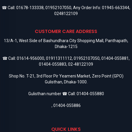
☎ Call:
01678-133338
,
01952107050
, Any Order Info:
01945-663344
,
0248122109
CUSTOMER CARE ADDRESS
13/A-1, West Side of Bashundhara City Shopping Mall, Panthapath,
Dhaka-1215
☎ Call:
01614-956000
,
01911311112
,
01952107050
,
01404-055881
,
01404-055883
,
02-48122109
Shop No. T-21, 3rd Floor Pir Yeameni Market, Zero Point (GPO)
Gulisthan, Dhaka-1000.
Gulisthan number ☎ Call:
01404-055880
,
01404-055886
QUICK LINKS