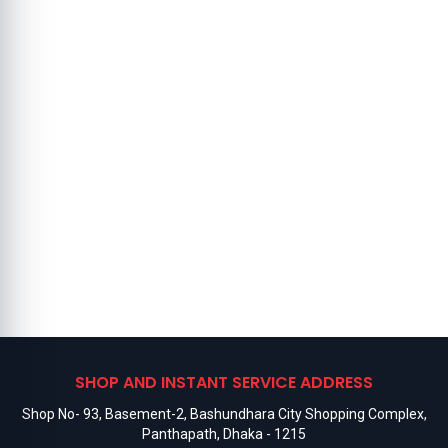
SHOP AND INSTANT SERVICE ADDRESS
Shop No- 93, Basement-2, Bashundhara City Shopping Complex,
Panthapath, Dhaka - 1215