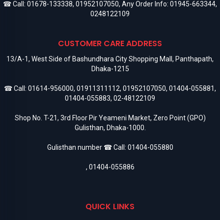
☎ Call:
01678-133338
,
01952107050
, Any Order Info:
01945-663344
,
0248122109
CUSTOMER CARE ADDRESS
13/A-1, West Side of Bashundhara City Shopping Mall, Panthapath,
Dhaka-1215
☎ Call:
01614-956000
,
01911311112
,
01952107050
,
01404-055881
,
01404-055883
,
02-48122109
Shop No. T-21, 3rd Floor Pir Yeameni Market, Zero Point (GPO)
Gulisthan, Dhaka-1000.
Gulisthan number ☎ Call:
01404-055880
,
01404-055886
QUICK LINKS