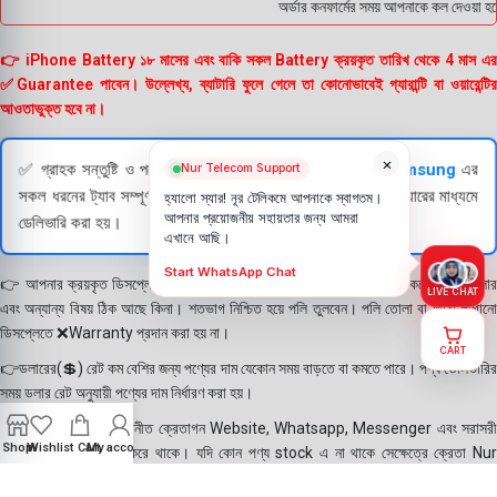
অর্ডার কনফার্মের সময় আপনাকে কল দেওয়া হব
👉 iPhone Battery ১৮ মাসের এবং বাকি সকল Battery ক্রয়কৃত তারিখ থেকে 4 মাস এর
✅Guarantee পাবেন। উল্লেখ্য, ব্যাটারি ফুলে গেলে তা কোনোভাবেই গ্যারান্টি বা ওয়ারেন্টির
আওতাভুক্ত হবে না।
×
✅ গ্রাহক সন্তুষ্টি ও পণ্যের স্বচ্ছতা নিশ্চিত করতে
Apple
এবং
Samsung
এর
Nur Telecom Support
সকল ধরনের ট্যাব সম্পূর্ণরূপে যাচাই (Check) করার পরই বিক্রি ও কুরিয়ারের মাধ্যমে
হ্যালো স্যার! নূর টেলিকমে আপনাকে স্বাগতম।
আপনার প্রয়োজনীয় সহায়তার জন্য আমরা
ডেলিভারি করা হয়।
এখানে আছি।
Start WhatsApp Chat
👉 আপনার ক্রয়কৃত ডিসপ্লে স্থায়ী ভাবে লাগানোর আগে মোবাইলে লাগিয়ে চেক করে নিবেন কালার
LIVE CHAT
এবং অন্যান্য বিষয় ঠিক আছে কিনা। শতভাগ নিশ্চিত হয়ে পলি তুলবেন। পলি তোলা বা আঠা লাগানো
ডিসপ্লেতে ❌Warranty প্রদান করা হয় না।
CART
👉ডলারের(💲) রেট কম বেশির জন্য পণ্যের দাম যেকোন সময় বাড়তে বা কমতে পারে। পণ্য ডেলিভারির
সময় ডলার রেট অনুযায়ী পণ্যের দাম নির্ধারণ করা হয়।
👉বিঃ দ্রঃ- আমাদের সম্মানীত ক্রেতাগন Website, Whatsapp, Messenger এবং সরাসরী
Shop
Wishlist
Cart
My account
ফোন করে পণ্য Order করে থাকে। যদি কোন পণ্য stock এ না থাকে সেক্ষেত্রে ক্রেতা Nur
Telecom কে অতিরিক্ত সময় দিয়েও পণ্যটি নিতে আগ্রহ প্রকাশ করে থাকেন। পণ্যের গুনগত মান