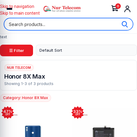
0
Skip to navigation
Skip to main content
text
☰ Filter
NUR TELECOM
Honor 8X Max
Showing 1-3 of 3 products
Category: Honor 8X Max
47%
33%
OFF
OFF