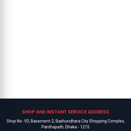
SHOP AND INSTANT SERVICE ADDRESS
Shop No- 93, Basement-2, Bashundhara City Shopping Complex,
Panthapath, Dhaka - 1215