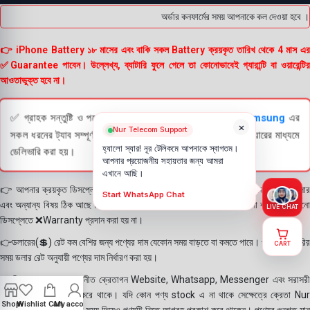
অর্ডার কনফার্মের সময় আপনাকে কল দেওয়া হবে । 
👉 iPhone Battery ১৮ মাসের এবং বাকি সকল Battery ক্রয়কৃত তারিখ থেকে 4 মাস এর
✅Guarantee পাবেন। উল্লেখ্য, ব্যাটারি ফুলে গেলে তা কোনোভাবেই গ্যারান্টি বা ওয়ারেন্টির
আওতাভুক্ত হবে না।
✅ গ্রাহক সন্তুষ্টি ও পণ্যের স্বচ্ছতা নিশ্চিত করতে
Apple
এবং
Samsung
এর
×
Nur Telecom Support
সকল ধরনের ট্যাব সম্পূর্ণরূপে যাচাই (Check) করার পরই বিক্রি ও কুরিয়ারের মাধ্যমে
হ্যালো স্যার! নূর টেলিকমে আপনাকে স্বাগতম।
ডেলিভারি করা হয়।
আপনার প্রয়োজনীয় সহায়তার জন্য আমরা
এখানে আছি।
👉 আপনার ক্রয়কৃত ডিসপ্লে স্থায়ী ভাবে লাগানোর আগে মোবাইলে লাগিয়ে চেক করে নিবেন কালার
Start WhatsApp Chat
এবং অন্যান্য বিষয় ঠিক আছে কিনা। শতভাগ নিশ্চিত হয়ে পলি তুলবেন। পলি তোলা বা আঠা লাগানো
LIVE CHAT
ডিসপ্লেতে ❌Warranty প্রদান করা হয় না।
👉ডলারের(💲) রেট কম বেশির জন্য পণ্যের দাম যেকোন সময় বাড়তে বা কমতে পারে। পণ্য ডেলিভারির
CART
সময় ডলার রেট অনুযায়ী পণ্যের দাম নির্ধারণ করা হয়।
👉বিঃ দ্রঃ- আমাদের সম্মানীত ক্রেতাগন Website, Whatsapp, Messenger এবং সরাসরী
ফোন করে পণ্য Order করে থাকে। যদি কোন পণ্য stock এ না থাকে সেক্ষেত্রে ক্রেতা Nur
Shop
Wishlist
Cart
My account
Telecom কে অতিরিক্ত সময় দিয়েও পণ্যটি নিতে আগ্রহ প্রকাশ করে থাকেন। পণ্যের গুনগত মান