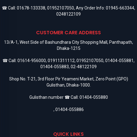
☎ Call:
01678-133338
,
01952107050
, Any Order Info:
01945-663344
,
0248122109
CUSTOMER CARE ADDRESS
13/A-1, West Side of Bashundhara City Shopping Mall, Panthapath,
Dhaka-1215
☎ Call:
01614-956000
,
01911311112
,
01952107050
,
01404-055881
,
01404-055883
,
02-48122109
Shop No. T-21, 3rd Floor Pir Yeameni Market, Zero Point (GPO)
Gulisthan, Dhaka-1000.
Gulisthan number ☎ Call:
01404-055880
,
01404-055886
QUICK LINKS