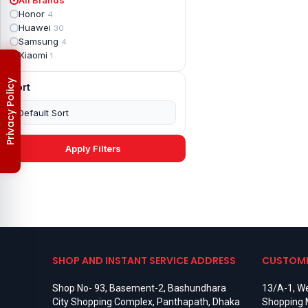
Apple iPad mini 2
2
Honor
4
Apple iPad Mini 3
6
Huawei
30
Apple iPad mini 4
2
Samsung
4
Apple iPad Pro 10.5
5
Xiaomi
1
Apple iPad Pro 11
7
Apple iPad Pro 12.9
6
Privacy Policy
Sort
Apple iPad Pro 12.9 2nd Gen
5
Apple iPad Pro 9.7 (2016)
6
Apple iPad Pro 9.7 (2018)
7
Asus Phone
49
Asus ROG
4
Apply Filters
Asus ROG Phone 2
4
Asus ROG Phone 3
4
Asus ROG Phone 5
3
Asus ROG Phone 5 Pro
3
Asus ROG Phone 5s
2
Asus ROG Phone 5s Pro
3
Asus Rog Phone 6
3
Asus Rog Phone 6 Pro
3
SHOP AND INSTANT SERVICE ADDRESS
CUSTOME
Asus Rog Phone 7
3
Asus Rog Phone 7 Ultimate
3
Shop No- 93, Basement-2, Bashundhara
13/A-1, We
Asus ROG Phone 8
3
City Shopping Complex, Panthapath, Dhaka
Shopping 