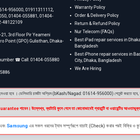
Warranty Policy
614-956000
,
01911311112
,
Order & Delivery Policy
050
,
01404-055881
,
01404-
2-48122109
Return & Refund Policy
Nur Telecom (FAQs)
-21, 3rd Floor Pir Yeameni
Best iPad repair services in Dhaka
ro Point (GPO) Gulisthan, Dhaka-
Bangladesh
Best iPhone repair services in B
 number ☎ Call:
01404-055880
City, Dhaka, Bangladesh
We Are Hiring
55886
য়া হবে । ডেলিভারি চার্জটা অগ্রিম (bKash/Nagad: 01614-956000) পেমেন্ট করতে হবে, বাকি টাক
e পাবেন। উল্লেখ্য, ব্যাটারি ফুলে গেলে তা কোনোভাবেই গ্যারান্টি বা ওয়ারেন্টির আওতাভুক্
এবং
Samsung
এর সকল ধরনের ট্যাব সম্পূর্ণরূপে যাচাই (Check) করার পরই বিক্রি ও কুরি