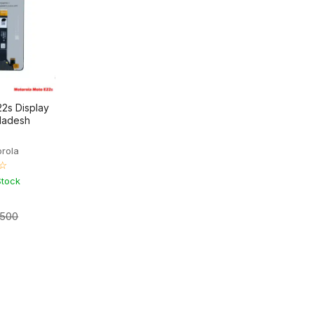
2s Display
gladesh
orola
☆
Stock
,500