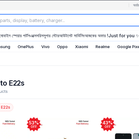
অর্ডা
মোবাইল স্পেয়ার পার্টস
এক্সেসরিস
সুপার স্টোর
আউটলেট সার্ভিসিং
আজকের অফার !
Just for you 
sung
OnePlus
Vivo
Oppo
Xiaomi
Realme
Google Pix
to E22s
ucts
o E22s
53%
43%
OFF
OFF