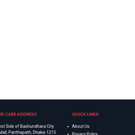
R CARE ADDRESS
QUICK LINKS
st Side of Bashundhara City
About Us
Mall, Panthapath, Dhaka-1215
Privacy Policy