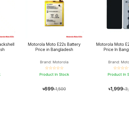
ackshell
Motorola Moto E22s Battery
Motorola Moto E2
esh
Price in Bangladesh
Price In Ban
a
Brand: Motorola
Brand: Mot
☆☆☆☆☆
☆☆☆☆
k
Product In Stock
Product In 
৳699
৳1,999
৳1,500
৳3