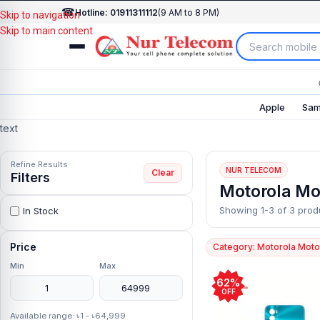
☎
Hotline: 01911311112
(9 AM to 8 PM)
Skip to navigation
Skip to main content
Apple
Sam
text
Refine Results
NUR TELECOM
Clear
Filters
Motorola Mo
Showing 1-3 of 3 prod
In Stock
Price
Category: Motorola Mot
Min
Max
62%
OFF
Available range: ৳1 - ৳64,999