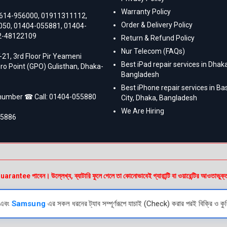
Warranty Policy
614-956000
,
01911311112
,
Order & Delivery Policy
050
,
01404-055881
,
01404-
2-48122109
Return & Refund Policy
Nur Telecom (FAQs)
-21, 3rd Floor Pir Yeameni
Best iPad repair services in Dhaka
ro Point (GPO) Gulisthan, Dhaka-
Bangladesh
Best iPhone repair services in B
 number ☎ Call:
01404-055880
City, Dhaka, Bangladesh
We Are Hiring
55886
e পাবেন। উল্লেখ্য, ব্যাটারি ফুলে গেলে তা কোনোভাবেই গ্যারান্টি বা ওয়ারেন্টির আওতাভুক্
এবং
Samsung
এর সকল ধরনের ট্যাব সম্পূর্ণরূপে যাচাই (Check) করার পরই বিক্রি ও কুর