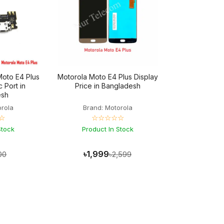
Moto E4 Plus
Motorola Moto E4 Plus Display
 Port in
Price in Bangladesh
esh
orola
Brand: Motorola
☆
☆☆☆☆☆
Stock
Product In Stock
৳1,999
00
৳2,599