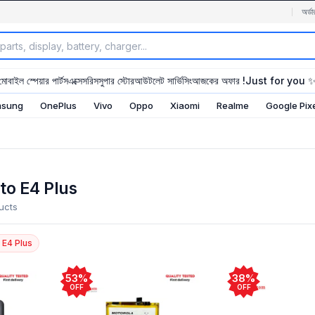
অর্ডা
মোবাইল স্পেয়ার পার্টস
এক্সেসরিস
সুপার স্টোর
আউটলেট সার্ভিসিং
আজকের অফার !
Just for you 
sung
OnePlus
Vivo
Oppo
Xiaomi
Realme
Google Pix
to E4 Plus
ucts
 E4 Plus
53%
38%
OFF
OFF