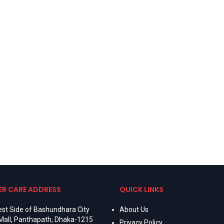
R CARE ADDRESS
QUICK LINKS
st Side of Bashundhara City
About Us
Mall, Panthapath, Dhaka-1215
Privacy Policy