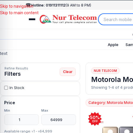
☎
Hotline: 01911311112
(9 AM to 8 PM)
Skip to navigation
Skip to main content
Apple
Sam
text
Refine Results
NUR TELECOM
Clear
Filters
Motorola Mo
Showing 1-4 of 4 prod
In Stock
Price
Category: Motorola Moto
Min
Max
50%
OFF
Available range: ৳1 - ৳64,999