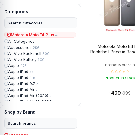
Categories
Motorola Moto E4 Plus
4
All Categories
Motorola Moto E4 
Accessories
256
Backshell Price in Ba
All Vivo Backshell
300
All Vivo Battery
300
Brand: Motorol
Apple
473
☆☆☆☆☆
Apple iPad
77
Apple iPad 4
Product In Stoc
5
Apple iPad 9.7
5
Apple iPad Air
7
৳499
৳999
Apple iPad Air (2020)
2
Apple iPad Air 11 (2024)
2
Apple iPad Air 3
3
Shop by Brand
Apple iPad Backshell
6
Apple iPad Battery
13
Apple iPad Display
18
Apple iPad Mini
7
All Brands