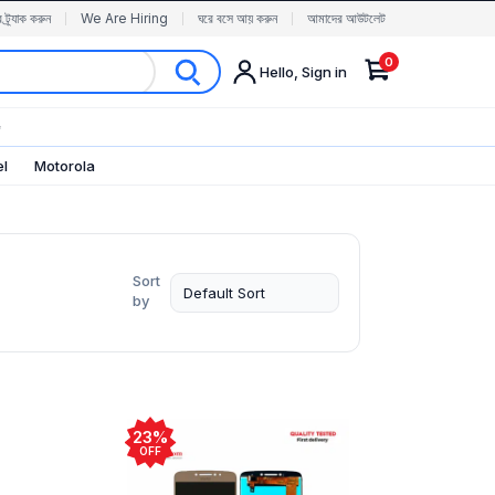
র ট্র্যাক করুন
We Are Hiring
ঘরে বসে আয় করুন
আমাদের আউটলেট
0
Hello, Sign in
✨
el
Motorola
Sort
by
23%
OFF