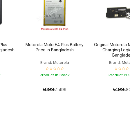
Plus
Motorola Moto E4 Plus Battery
Original Motorola 
ngladesh
Price in Bangladesh
Charging Logic
Banglad
a
Brand: Motorola
Brand: Mot
☆☆☆☆☆
☆☆☆☆
k
Product In Stock
Product In 
৳699
৳499
৳1,499
৳8