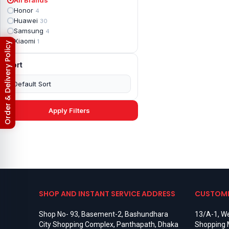
Apple iPad mini 2
2
Honor
4
Apple iPad Mini 3
6
Huawei
30
Apple iPad mini 4
2
Samsung
4
Apple iPad Pro 10.5
5
Xiaomi
1
Return & Refund Policy
Apple iPad Pro 11
7
Apple iPad Pro 12.9
6
Sort
Apple iPad Pro 12.9 2nd Gen
5
Apple iPad Pro 9.7 (2016)
6
Apple iPad Pro 9.7 (2018)
7
Asus Phone
49
Asus ROG
4
Apply Filters
Asus ROG Phone 2
4
Asus ROG Phone 3
4
Asus ROG Phone 5
3
Asus ROG Phone 5 Pro
3
Asus ROG Phone 5s
2
Asus ROG Phone 5s Pro
3
Asus Rog Phone 6
3
Asus Rog Phone 6 Pro
3
SHOP AND INSTANT SERVICE ADDRESS
CUSTOME
Asus Rog Phone 7
3
Asus Rog Phone 7 Ultimate
3
Shop No- 93, Basement-2, Bashundhara
13/A-1, We
Asus ROG Phone 8
3
City Shopping Complex, Panthapath, Dhaka
Shopping 