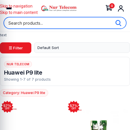
0
Skip to navigation
Skip to main content
text
☰ Filter
NUR TELECOM
Huawei P9 lite
Showing 1-7 of 7 products
Category: Huawei P9 lite
57%
57%
OFF
OFF