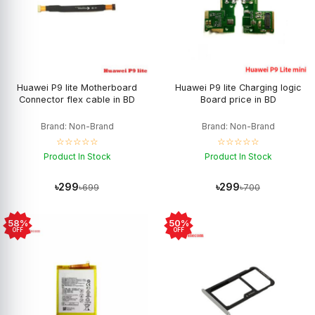
Huawei P9 lite Motherboard
Huawei P9 lite Charging logic
Connector flex cable in BD
Board price in BD
Brand: Non-Brand
Brand: Non-Brand
☆☆☆☆☆
☆☆☆☆☆
Product In Stock
Product In Stock
৳299
৳299
৳699
৳700
58%
50%
OFF
OFF