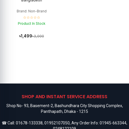
Bangladesh
Brand: Non-Brand
☆☆☆☆☆
Product In Stock
৳1,499
৳3,000
SHOP AND INSTANT SERVICE ADDRESS
Shop No- 93, Basement-2, Bashundhara City Shopping Complex,
Panthapath, Dhaka - 1215
☎ Call:
01678-133338
,
01952107050
, Any Order Info:
01945-663344
,
0248122109