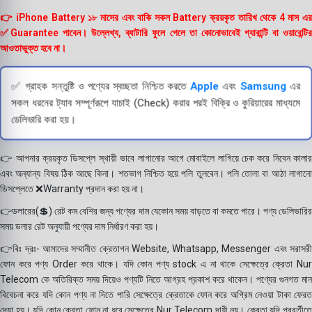
👉 iPhone Battery ১৮ মাসের এবং বাকি সকল Battery ক্রয়কৃত তারিখ থেকে 4 মাস এর
✅Guarantee পাবেন। উল্লেখ্য, ব্যাটারি ফুলে গেলে তা কোনোভাবেই গ্যারান্টি বা ওয়ারেন্টির
আওতাভুক্ত হবে না।
✅ গ্রাহক সন্তুষ্টি ও পণ্যের স্বচ্ছতা নিশ্চিত করতে
Apple
এবং
Samsung
এর
সকল ধরনের ট্যাব সম্পূর্ণরূপে যাচাই (Check) করার পরই বিক্রি ও কুরিয়ারের মাধ্যমে
ডেলিভারি করা হয়।
👉 আপনার ক্রয়কৃত ডিসপ্লে স্থায়ী ভাবে লাগানোর আগে মোবাইলে লাগিয়ে চেক করে নিবেন কালার
এবং অন্যান্য বিষয় ঠিক আছে কিনা। শতভাগ নিশ্চিত হয়ে পলি তুলবেন। পলি তোলা বা আঠা লাগানো
ডিসপ্লেতে ❌Warranty প্রদান করা হয় না।
👉ডলারের(💲) রেট কম বেশির জন্য পণ্যের দাম যেকোন সময় বাড়তে বা কমতে পারে। পণ্য ডেলিভারির
সময় ডলার রেট অনুযায়ী পণ্যের দাম নির্ধারণ করা হয়।
👉বিঃ দ্রঃ- আমাদের সম্মানীত ক্রেতাগন Website, Whatsapp, Messenger এবং সরাসরী
ফোন করে পণ্য Order করে থাকে। যদি কোন পণ্য stock এ না থাকে সেক্ষেত্রে ক্রেতা Nur
Telecom কে অতিরিক্ত সময় দিয়েও পণ্যটি নিতে আগ্রহ প্রকাশ করে থাকেন। পণ্যের গুনগত মান
বিবেচনা করে যদি কোন পণ্য না দিতে পারি সেক্ষেত্রে ক্রেতাকে ফোন করে অগ্রিম নেওয়া টাকা ফেরত
দেয়া হয়। যদি কোন ক্রেতা ফোন না ধরে সেক্ষেত্রে Nur Telecom দায়ী নয়। ক্রেতা যদি পরবর্তীতে