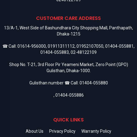
CUSTOMER CARE ADDRESS
13/A-1, West Side of Bashundhara City Shopping Mall, Panthapath,
Dhaka-1215
☎ Call:
01614-956000
,
01911311112
,
01952107050
,
01404-055881
,
01404-055883
,
02-48122109
Shop No. T-21, 3rd Floor Pir Yeameni Market, Zero Point (GPO)
Gulisthan, Dhaka-1000.
Gulisthan number ☎ Call:
01404-055880
,
01404-055886
QUICK LINKS
About Us
Privacy Policy
Warranty Policy