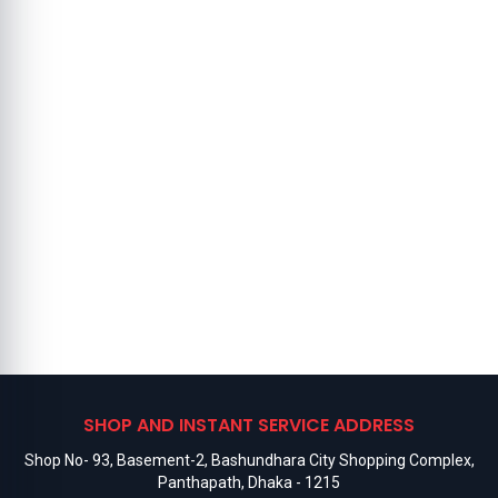
SHOP AND INSTANT SERVICE ADDRESS
Shop No- 93, Basement-2, Bashundhara City Shopping Complex,
Panthapath, Dhaka - 1215