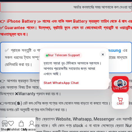
অর্ডার কনফার্মের সময় আপনাকে কল দেওয়া হবে
👉 iPhone Battery ১৮ মাসের এবং বাকি সকল Battery ক্রয়কৃত তারিখ থেকে 4 মাস এর
✅Guarantee পাবেন। উল্লেখ্য, ব্যাটারি ফুলে গেলে তা কোনোভাবেই গ্যারান্টি বা ওয়ারেন্টির
আওতাভুক্ত হবে না।
✅ গ্রাহক সন্তুষ্টি ও পণ্যের স্বচ্ছতা নিশ্চিত করতে
Apple
এবং
Samsung
এর
×
Nur Telecom Support
সকল ধরনের ট্যাব সম্পূর্ণরূপে যাচাই (Check) করার পরই বিক্রি ও কুরিয়ারের মাধ্যমে
হ্যালো স্যার! নূর টেলিকমে আপনাকে স্বাগতম।
ডেলিভারি করা হয়।
আপনার প্রয়োজনীয় সহায়তার জন্য আমরা
এখানে আছি।
👉 আপনার ক্রয়কৃত ডিসপ্লে স্থায়ী ভাবে লাগানোর আগে মোবাইলে লাগিয়ে চেক করে নিবেন কালার
Start WhatsApp Chat
এবং অন্যান্য বিষয় ঠিক আছে কিনা। শতভাগ নিশ্চিত হয়ে পলি তুলবেন। পলি তোলা বা আঠা লাগানো
LIVE CHAT
ডিসপ্লেতে ❌Warranty প্রদান করা হয় না।
👉ডলারের(💲) রেট কম বেশির জন্য পণ্যের দাম যেকোন সময় বাড়তে বা কমতে পারে। পণ্য ডেলিভারির
CART
সময় ডলার রেট অনুযায়ী পণ্যের দাম নির্ধারণ করা হয়।
👉বিঃ দ্রঃ- আমাদের সম্মানীত ক্রেতাগন Website, Whatsapp, Messenger এবং সরাসরী
ফোন করে পণ্য Order করে থাকে। যদি কোন পণ্য stock এ না থাকে সেক্ষেত্রে ক্রেতা Nur
Shop
Wishlist
Cart
My account
Telecom কে অতিরিক্ত সময় দিয়েও পণ্যটি নিতে আগ্রহ প্রকাশ করে থাকেন। পণ্যের গুনগত মান