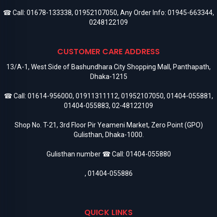
☎ Call:
01678-133338
,
01952107050
, Any Order Info:
01945-663344
,
0248122109
CUSTOMER CARE ADDRESS
13/A-1, West Side of Bashundhara City Shopping Mall, Panthapath,
Dhaka-1215
☎ Call:
01614-956000
,
01911311112
,
01952107050
,
01404-055881
,
01404-055883
,
02-48122109
Shop No. T-21, 3rd Floor Pir Yeameni Market, Zero Point (GPO)
Gulisthan, Dhaka-1000.
Gulisthan number ☎ Call:
01404-055880
,
01404-055886
QUICK LINKS