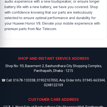
audio experience with a new loudspeaker, or ensure longer
battery life with a new battery, we have you covered. Shop
with confidence knowing that our parts are meticulously
selected to ensure optimal performance and durability for
your Huawei Honor V8. Elevate your mobile experience with
premium parts from Nur Telecom.
SHOP AND INSTANT SERVICE ADDRESS
Shop No- 93, Basement-2, Bashundhara City Shopping Complex,
Panthapath, Dhaka - 1215
☎ Call:
01678-133338
,
01952107050
, Any Order Info:
01945-663344
,
0248122109
CUSTOMER CARE ADDRESS