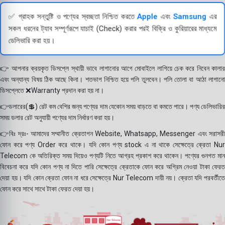
✅ গ্রাহক সন্তুষ্টি ও পণ্যের স্বচ্ছতা নিশ্চিত করতে
Apple
এবং
Samsung
এর
সকল ধরনের ট্যাব সম্পূর্ণরূপে যাচাই (Check) করার পরই বিক্রি ও কুরিয়ারের মাধ্যমে
ডেলিভারি করা হয়।
👉 আপনার ক্রয়কৃত ডিসপ্লে স্থায়ী ভাবে লাগানোর আগে মোবাইলে লাগিয়ে চেক করে নিবেন কালার
এবং অন্যান্য বিষয় ঠিক আছে কিনা। শতভাগ নিশ্চিত হয়ে পলি তুলবেন। পলি তোলা বা আঠা লাগানো
ডিসপ্লেতে ❌Warranty প্রদান করা হয় না।
👉ডলারের(💲) রেট কম বেশির জন্য পণ্যের দাম যেকোন সময় বাড়তে বা কমতে পারে। পণ্য ডেলিভারির
সময় ডলার রেট অনুযায়ী পণ্যের দাম নির্ধারণ করা হয়।
👉বিঃ দ্রঃ- আমাদের সম্মানীত ক্রেতাগন Website, Whatsapp, Messenger এবং সরাসরী
ফোন করে পণ্য Order করে থাকে। যদি কোন পণ্য stock এ না থাকে সেক্ষেত্রে ক্রেতা Nur
Telecom কে অতিরিক্ত সময় দিয়েও পণ্যটি নিতে আগ্রহ প্রকাশ করে থাকেন। পণ্যের গুনগত মান
বিবেচনা করে যদি কোন পণ্য না দিতে পারি সেক্ষেত্রে ক্রেতাকে ফোন করে অগ্রিম নেওয়া টাকা ফেরত
দেয়া হয়। যদি কোন ক্রেতা ফোন না ধরে সেক্ষেত্রে Nur Telecom দায়ী নয়। ক্রেতা যদি পরবর্তীতে
ফোন করে সাথে সাথে টাকা ফেরত দেয়া হয়।