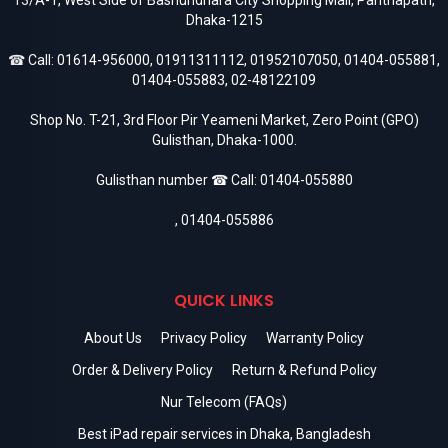
13/A-1, West Side of Bashundhara City Shopping Mall, Panthapath,
Dhaka-1215
☎ Call:
01614-956000
,
01911311112
,
01952107050
,
01404-055881
,
01404-055883
,
02-48122109
Shop No. T-21, 3rd Floor Pir Yeameni Market, Zero Point (GPO)
Gulisthan, Dhaka-1000.
Gulisthan number ☎ Call:
01404-055880
,
01404-055886
QUICK LINKS
About Us
Privacy Policy
Warranty Policy
Order & Delivery Policy
Return & Refund Policy
Nur Telecom (FAQs)
Best iPad repair services in Dhaka, Bangladesh