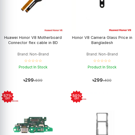
Huawei Honor V8 Motherboard
Honor V8 Camera Glass Price in
Connector flex cable in BD
Bangladesh
Brand: Non-Brand
Brand: Non-Brand
☆☆☆☆☆
☆☆☆☆☆
Product In Stock
Product In Stock
৳299
৳299
৳699
৳400
57%
50%
OFF
OFF