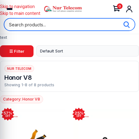
0
Skip to navigation
Skip to main content
text
☰ Filter
NUR TELECOM
Honor V8
Showing 1-8 of 8 products
Category: Honor V8
57%
25%
OFF
OFF