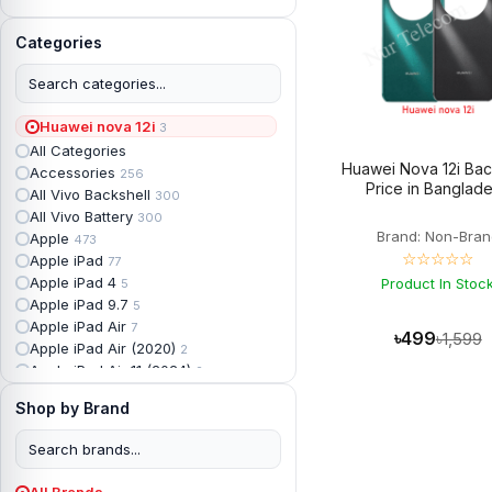
Categories
Huawei nova 12i
3
All Categories
Huawei Nova 12i Bac
Accessories
256
Price in Banglad
All Vivo Backshell
300
All Vivo Battery
300
Brand: Non-Bran
Apple
473
☆☆☆☆☆
Apple iPad
77
Apple iPad 4
Product In Stoc
5
Apple iPad 9.7
5
Apple iPad Air
7
৳499
৳1,599
Apple iPad Air (2020)
2
Apple iPad Air 11 (2024)
2
Apple iPad Air 3
3
Shop by Brand
Apple iPad Backshell
6
Apple iPad Battery
13
Apple iPad Display
18
Apple iPad Mini
7
All Brands