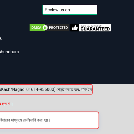
,
ashundhara
bKash/Nagad: 01614-956000) পেমেন্ট করতে হবে, বাকি টাকা পণ্য হাতে পেয়ে। বক্স খোলার আগে অ
ত হবে না।
িয়ারের মাধ্যমে ডেলিভারি করা হয়।