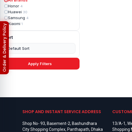
Apple iPad mini 2
2
Honor
4
Apple iPad Mini 3
6
Huawei
30
Apple iPad mini 4
2
Samsung
4
Apple iPad Pro 10.5
5
Xiaomi
1
Order & Delivery Policy
Apple iPad Pro 11
7
Apple iPad Pro 12.9
6
Sort
Apple iPad Pro 12.9 2nd Gen
5
Apple iPad Pro 9.7 (2016)
6
Apple iPad Pro 9.7 (2018)
7
Asus Phone
49
Asus ROG
4
Apply Filters
Asus ROG Phone 2
4
Asus ROG Phone 3
4
Asus ROG Phone 5
3
Asus ROG Phone 5 Pro
3
Asus ROG Phone 5s
2
Asus ROG Phone 5s Pro
3
Asus Rog Phone 6
3
Asus Rog Phone 6 Pro
3
SHOP AND INSTANT SERVICE ADDRESS
CUSTOME
Asus Rog Phone 7
3
Asus Rog Phone 7 Ultimate
3
Shop No- 93, Basement-2, Bashundhara
13/A-1, We
Asus ROG Phone 8
3
City Shopping Complex, Panthapath, Dhaka
Shopping 