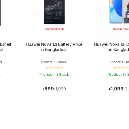
kshell
Huawei Nova 12i Battery Price
Huawei Nova 12i D
esh
in Bangladesh
in Bangla
d
Brand: Huawei
Brand: Hu
☆☆☆☆☆
☆☆☆☆
k
Product In Stock
Product In 
৳699
৳1,999
৳1,999
৳2