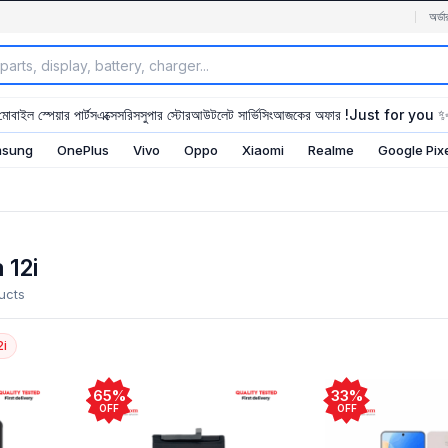
অর্ডা
মোবাইল স্পেয়ার পার্টস
এক্সেসরিস
সুপার স্টোর
আউটলেট সার্ভিসিং
আজকের অফার !
Just for you 
sung
OnePlus
Vivo
Oppo
Xiaomi
Realme
Google Pix
 12i
ucts
2i
65%
33%
OFF
OFF