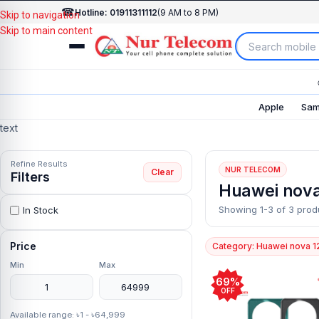
☎
Hotline: 01911311112
(9 AM to 8 PM)
Skip to navigation
Skip to main content
Apple
Sam
text
Refine Results
NUR TELECOM
Clear
Filters
Huawei nova
Showing 1-3 of 3 prod
In Stock
Price
Category: Huawei nova 1
Min
Max
69%
OFF
Available range: ৳1 - ৳64,999