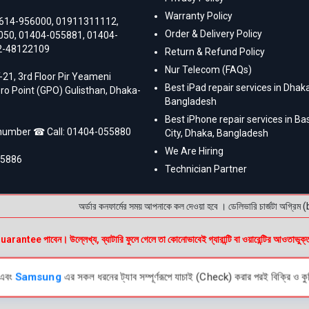
Warranty Policy
614-956000
,
01911311112
,
Order & Delivery Policy
050
,
01404-055881
,
01404-
2-48122109
Return & Refund Policy
Nur Telecom (FAQs)
-21, 3rd Floor Pir Yeameni
Best iPad repair services in Dhaka
ro Point (GPO) Gulisthan, Dhaka-
Bangladesh
Best iPhone repair services in B
 number ☎ Call:
01404-055880
City, Dhaka, Bangladesh
We Are Hiring
55886
Technician Partner
অর্ডার কনফার্মের সময় আপনাকে কল দেওয়া হবে । ডেলিভারি চার্জটা অগ্রিম (
e পাবেন। উল্লেখ্য, ব্যাটারি ফুলে গেলে তা কোনোভাবেই গ্যারান্টি বা ওয়ারেন্টির আওতাভুক্
এবং
Samsung
এর সকল ধরনের ট্যাব সম্পূর্ণরূপে যাচাই (Check) করার পরই বিক্রি ও কুর