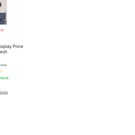
isplay Price
desh
awei
☆
Stock
,999