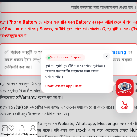
অর্ডার কনফার্মের সময় আপনাকে কল দেওয়া হবে । 
👉 iPhone Battery ১৮ মাসের এবং বাকি সকল Battery ক্রয়কৃত তারিখ থেকে 4 মাস এর
✅Guarantee পাবেন। উল্লেখ্য, ব্যাটারি ফুলে গেলে তা কোনোভাবেই গ্যারান্টি বা ওয়ারেন্টির
আওতাভুক্ত হবে না।
✅ গ্রাহক সন্তুষ্টি ও পণ্যের স্বচ্ছতা নিশ্চিত করতে
Apple
এবং
Samsung
এর
×
Nur Telecom Support
সকল ধরনের ট্যাব সম্পূর্ণরূপে যাচাই (Check) করার পরই বিক্রি ও কুরিয়ারের মাধ্যমে
হ্যালো স্যার! নূর টেলিকমে আপনাকে স্বাগতম।
ডেলিভারি করা হয়।
আপনার প্রয়োজনীয় সহায়তার জন্য আমরা
এখানে আছি।
👉 আপনার ক্রয়কৃত ডিসপ্লে স্থায়ী ভাবে লাগানোর আগে মোবাইলে লাগিয়ে চেক করে নিবেন কালার
Start WhatsApp Chat
এবং অন্যান্য বিষয় ঠিক আছে কিনা। শতভাগ নিশ্চিত হয়ে পলি তুলবেন। পলি তোলা বা আঠা লাগানো
LIVE CHAT
ডিসপ্লেতে ❌Warranty প্রদান করা হয় না।
👉ডলারের(💲) রেট কম বেশির জন্য পণ্যের দাম যেকোন সময় বাড়তে বা কমতে পারে। পণ্য ডেলিভারির
CART
সময় ডলার রেট অনুযায়ী পণ্যের দাম নির্ধারণ করা হয়।
👉বিঃ দ্রঃ- আমাদের সম্মানীত ক্রেতাগন Website, Whatsapp, Messenger এবং সরাসরী
ফোন করে পণ্য Order করে থাকে। যদি কোন পণ্য stock এ না থাকে সেক্ষেত্রে ক্রেতা Nur
Shop
Wishlist
Cart
My account
Telecom কে অতিরিক্ত সময় দিয়েও পণ্যটি নিতে আগ্রহ প্রকাশ করে থাকেন। পণ্যের গুনগত মান