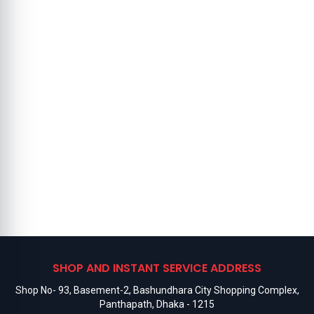
SHOP AND INSTANT SERVICE ADDRESS
Shop No- 93, Basement-2, Bashundhara City Shopping Complex,
Panthapath, Dhaka - 1215