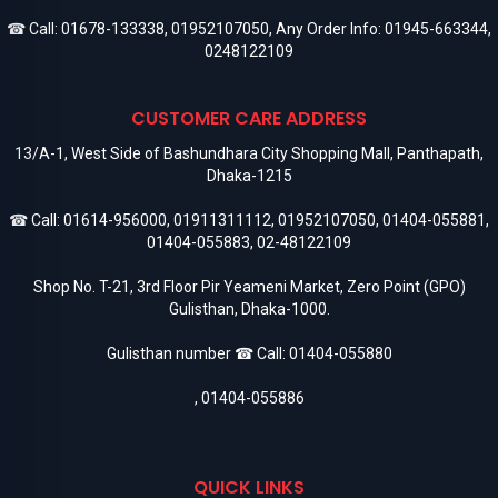
☎ Call:
01678-133338
,
01952107050
, Any Order Info:
01945-663344
,
0248122109
CUSTOMER CARE ADDRESS
13/A-1, West Side of Bashundhara City Shopping Mall, Panthapath,
Dhaka-1215
☎ Call:
01614-956000
,
01911311112
,
01952107050
,
01404-055881
,
01404-055883
,
02-48122109
Shop No. T-21, 3rd Floor Pir Yeameni Market, Zero Point (GPO)
Gulisthan, Dhaka-1000.
Gulisthan number ☎ Call:
01404-055880
,
01404-055886
QUICK LINKS