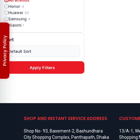
Apple iPad mini 2
2
Honor
4
Apple iPad Mini 3
6
Huawei
30
Apple iPad mini 4
2
Samsung
4
Apple iPad Pro 10.5
5
Xiaomi
1
Apple iPad Pro 11
7
Apple iPad Pro 12.9
6
Privacy Policy
Sort
Apple iPad Pro 12.9 2nd Gen
5
Apple iPad Pro 9.7 (2016)
6
Apple iPad Pro 9.7 (2018)
7
Asus Phone
49
Asus ROG
4
Apply Filters
Asus ROG Phone 2
4
Asus ROG Phone 3
4
Asus ROG Phone 5
3
Asus ROG Phone 5 Pro
3
Asus ROG Phone 5s
2
Asus ROG Phone 5s Pro
3
Asus Rog Phone 6
3
Asus Rog Phone 6 Pro
3
SHOP AND INSTANT SERVICE ADDRESS
CUSTOME
Asus Rog Phone 7
3
Asus Rog Phone 7 Ultimate
3
Shop No- 93, Basement-2, Bashundhara
13/A-1, We
Asus ROG Phone 8
3
City Shopping Complex, Panthapath, Dhaka
Shopping 