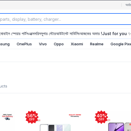
অর্ডা
মোবাইল স্পেয়ার পার্টস
এক্সেসরিস
সুপার স্টোর
আউটলেট সার্ভিসিং
আজকের অফার !
Just for you 
sung
OnePlus
Vivo
Oppo
Xiaomi
Realme
Google Pix
ucts
56%
40%
OFF
OFF