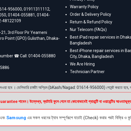
Warranty Policy
614-956000
,
01911311112
,
Order & Delivery Policy
050
,
01404-055881
,
01404-
2-48122109
Return & Refund Policy
Nur Telecom (FAQs)
-21, 3rd Floor Pir Yeameni
Best iPad repair services in Dhaka
ro Point (GPO) Gulisthan, Dhaka-
Bangladesh
Best iPhone repair services in B
 number ☎ Call:
01404-055880
City, Dhaka, Bangladesh
We Are Hiring
55886
Technician Partner
য়া হবে । ডেলিভারি চার্জটা অগ্রিম (bKash/Nagad: 01614-956000) পেমেন্ট করতে হবে, বাকি টাক
e পাবেন। উল্লেখ্য, ব্যাটারি ফুলে গেলে তা কোনোভাবেই গ্যারান্টি বা ওয়ারেন্টির আওতাভুক্
এবং
Samsung
এর সকল ধরনের ট্যাব সম্পূর্ণরূপে যাচাই (Check) করার পরই বিক্রি ও কুরি