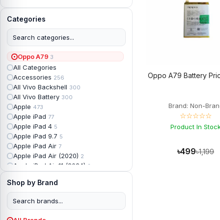
Categories
Oppo A79
3
All Categories
Oppo A79 Battery Pric
Accessories
256
All Vivo Backshell
300
All Vivo Battery
300
Brand: Non-Bran
Apple
473
☆☆☆☆☆
Apple iPad
77
Apple iPad 4
Product In Stoc
5
Apple iPad 9.7
5
Apple iPad Air
7
৳499
৳1,199
Apple iPad Air (2020)
2
Apple iPad Air 11 (2024)
2
Apple iPad Air 3
3
Shop by Brand
Apple iPad Backshell
6
Apple iPad Battery
13
Apple iPad Display
18
Apple iPad Mini
7
All Brands