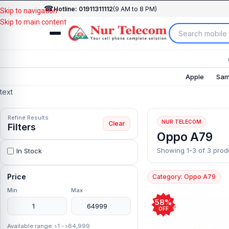
☎
Hotline: 01911311112
(9 AM to 8 PM)
Skip to navigation
Skip to main content
Apple
Sam
text
Refine Results
NUR TELECOM
Clear
Filters
Oppo A79
Showing 1-3 of 3 prod
In Stock
Price
Category: Oppo A79
Min
Max
58%
OFF
Available range: ৳1 - ৳64,999