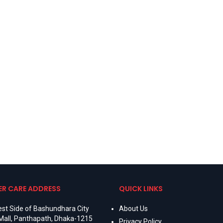
R CARE ADDRESS
QUICK LINKS
st Side of Bashundhara City
About Us
Mall, Panthapath, Dhaka-1215
Privacy Policy