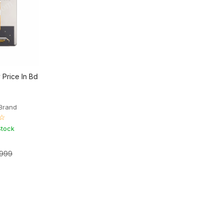
Price In Bd
Brand
☆
Stock
,999