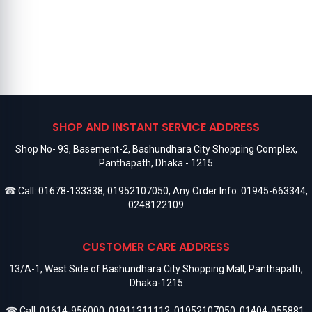
SHOP AND INSTANT SERVICE ADDRESS
Shop No- 93, Basement-2, Bashundhara City Shopping Complex,
Panthapath, Dhaka - 1215
☎ Call:
01678-133338
,
01952107050
, Any Order Info:
01945-663344
,
0248122109
CUSTOMER CARE ADDRESS
13/A-1, West Side of Bashundhara City Shopping Mall, Panthapath,
Dhaka-1215
☎ Call:
01614-956000
,
01911311112
,
01952107050
,
01404-055881
,