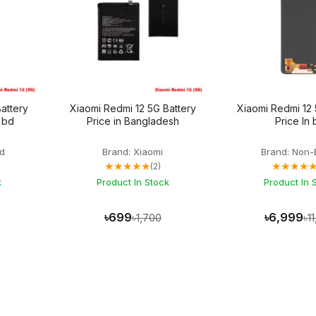
attery
Xiaomi Redmi 12 5G Battery
Xiaomi Redmi 12 
n bd
Price in Bangladesh
Price In
d
Brand: Xiaomi
Brand: Non-
★★★★★
★★★★
(2)
k
Product In Stock
Product In 
৳699
৳6,999
৳1,700
৳1