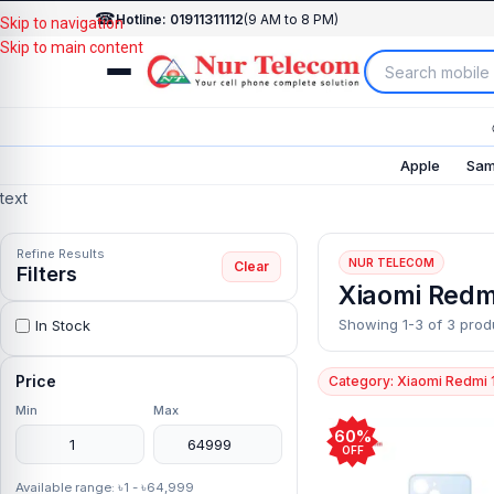
☎
Hotline: 01911311112
(9 AM to 8 PM)
Skip to navigation
Skip to main content
Apple
Sam
text
Refine Results
NUR TELECOM
Clear
Filters
Xiaomi Redm
Showing 1-3 of 3 prod
In Stock
Price
Category: Xiaomi Redmi 
Min
Max
60%
OFF
Available range: ৳1 - ৳64,999