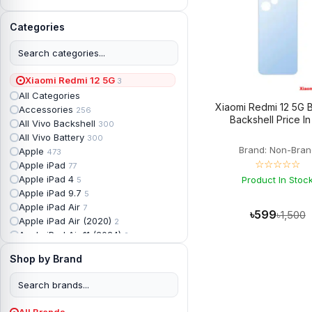
Categories
Xiaomi Redmi 12 5G
3
All Categories
Xiaomi Redmi 12 5G B
Accessories
256
Backshell Price I
All Vivo Backshell
300
All Vivo Battery
300
Brand: Non-Bran
Apple
473
☆☆☆☆☆
Apple iPad
77
Apple iPad 4
Product In Stoc
5
Apple iPad 9.7
5
Apple iPad Air
7
৳599
৳1,500
Apple iPad Air (2020)
2
Apple iPad Air 11 (2024)
2
Apple iPad Air 3
3
Shop by Brand
Apple iPad Backshell
6
Apple iPad Battery
13
Apple iPad Display
18
Apple iPad Mini
7
All Brands