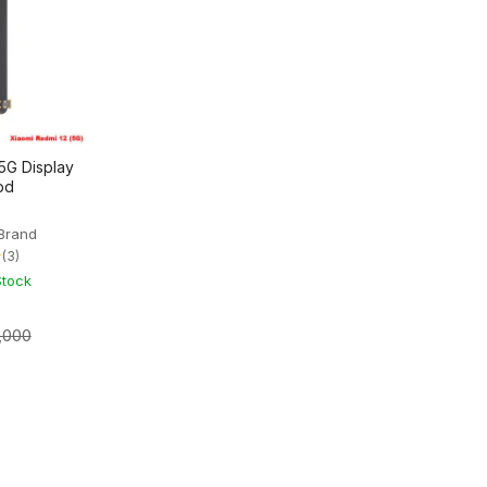
5G Display
 bd
Brand
★
(3)
Stock
1,000