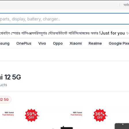
অর্ডা
মোবাইল স্পেয়ার পার্টস
এক্সেসরিস
সুপার স্টোর
আউটলেট সার্ভিসিং
আজকের অফার !
Just for you 
sung
OnePlus
Vivo
Oppo
Xiaomi
Realme
Google Pix
i 12 5G
ucts
12 5G
59%
36%
OFF
OFF