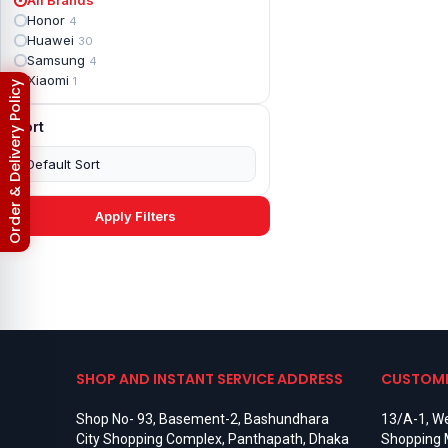
Apple iPad mini 2
2
Honor
4
Apple iPad Mini 3
6
Huawei
30
Apple iPad mini 4
2
Samsung
4
Apple iPad Pro 10.5
5
Xiaomi
1
Order & Delivery Policy
Apple iPad Pro 11
7
Apple iPad Pro 12.9
6
Sort
Apple iPad Pro 12.9 2nd Gen
5
Apple iPad Pro 9.7 (2016)
6
Apple iPad Pro 9.7 (2018)
7
Asus Phone
49
Asus ROG
4
Apply Filters
Asus ROG Phone 2
4
Asus ROG Phone 3
4
Asus ROG Phone 5
3
Asus ROG Phone 5 Pro
3
Asus ROG Phone 5s
2
Asus ROG Phone 5s Pro
3
Asus Rog Phone 6
3
Asus Rog Phone 6 Pro
3
SHOP AND INSTANT SERVICE ADDRESS
CUSTOME
Asus Rog Phone 7
3
Asus Rog Phone 7 Ultimate
3
Shop No- 93, Basement-2, Bashundhara
13/A-1, We
Asus ROG Phone 8
3
City Shopping Complex, Panthapath, Dhaka
Shopping 