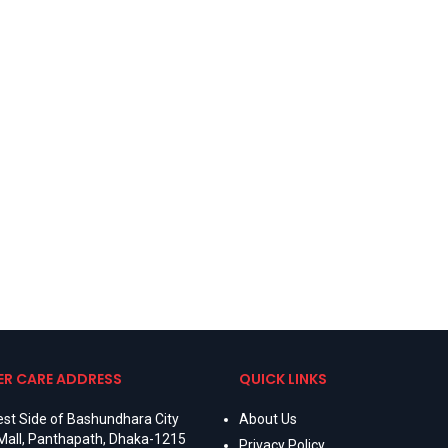
R CARE ADDRESS
QUICK LINKS
st Side of Bashundhara City
About Us
Mall, Panthapath, Dhaka-1215
Privacy Policy