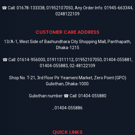
☎ Call:
01678-133338
,
01952107050
, Any Order Info:
01945-663344
,
0248122109
CUSTOMER CARE ADDRESS
13/A-1, West Side of Bashundhara City Shopping Mall, Panthapath,
Dhaka-1215
☎ Call:
01614-956000
,
01911311112
,
01952107050
,
01404-055881
,
01404-055883
,
02-48122109
Shop No. T-21, 3rd Floor Pir Yeameni Market, Zero Point (GPO)
Gulisthan, Dhaka-1000.
Gulisthan number ☎ Call:
01404-055880
,
01404-055886
QUICK LINKS