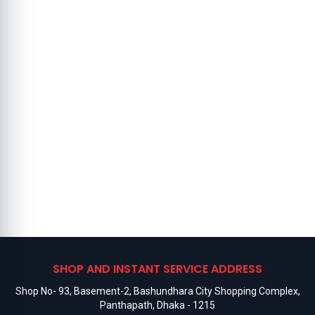
SHOP AND INSTANT SERVICE ADDRESS
Shop No- 93, Basement-2, Bashundhara City Shopping Complex,
Panthapath, Dhaka - 1215