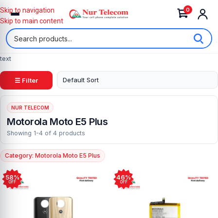
0
Skip to navigation
Skip to main content
text
☰ Filter
NUR TELECOM
Motorola Moto E5 Plus
Showing 1-4 of 4 products
Category: Motorola Moto E5 Plus
58%
46%
OFF
OFF