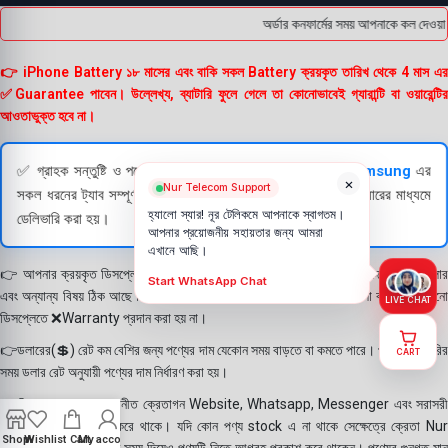
অর্ডার কনফার্মের সময় আপনাকে কল দেওয়া 
👉 iPhone Battery ১৮ মাসের এবং বাকি সকল Battery ক্রয়কৃত তারিখ থেকে 4 মাস এর
✅Guarantee পাবেন। উল্লেখ্য, ব্যাটারি ফুলে গেলে তা কোনোভাবেই গ্যারান্টি বা ওয়ারেন্টির
আওতাভুক্ত হবে না।
✅ গ্রাহক সন্তুষ্টি ও পণ্যের স্বচ্ছতা নিশ্চিত করতে
Apple
এবং
Samsung
এর
×
Nur Telecom Support
সকল ধরনের ট্যাব সম্পূর্ণরূপে যাচাই (Check) করার পরই বিক্রি ও কুরিয়ারের মাধ্যমে
হ্যালো স্যার! নূর টেলিকমে আপনাকে স্বাগতম।
ডেলিভারি করা হয়।
আপনার প্রয়োজনীয় সহায়তার জন্য আমরা
এখানে আছি।
👉 আপনার ক্রয়কৃত ডিসপ্লে স্থায়ী ভাবে লাগানোর আগে মোবাইলে লাগিয়ে চেক করে নিবেন কালার
Start WhatsApp Chat
এবং অন্যান্য বিষয় ঠিক আছে কিনা। শতভাগ নিশ্চিত হয়ে পলি তুলবেন। পলি তোলা বা আঠা লাগানো
LIVE CHAT
ডিসপ্লেতে ❌Warranty প্রদান করা হয় না।
👉ডলারের(💲) রেট কম বেশির জন্য পণ্যের দাম যেকোন সময় বাড়তে বা কমতে পারে। পণ্য ডেলিভারির
CART
সময় ডলার রেট অনুযায়ী পণ্যের দাম নির্ধারণ করা হয়।
👉বিঃ দ্রঃ- আমাদের সম্মানীত ক্রেতাগন Website, Whatsapp, Messenger এবং সরাসরী
ফোন করে পণ্য Order করে থাকে। যদি কোন পণ্য stock এ না থাকে সেক্ষেত্রে ক্রেতা Nur
Shop
Wishlist
Cart
My account
Telecom কে অতিরিক্ত সময় দিয়েও পণ্যটি নিতে আগ্রহ প্রকাশ করে থাকেন। পণ্যের গুনগত মান