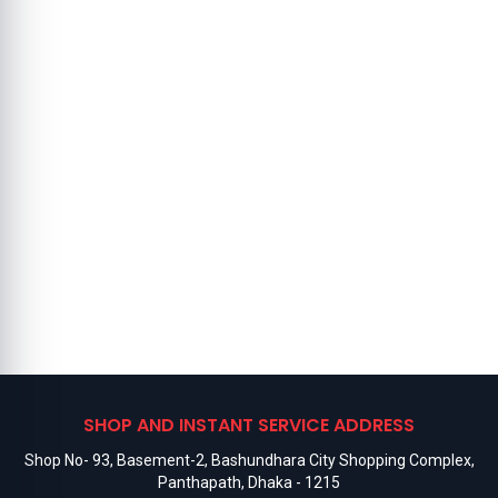
SHOP AND INSTANT SERVICE ADDRESS
Shop No- 93, Basement-2, Bashundhara City Shopping Complex,
Panthapath, Dhaka - 1215