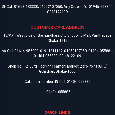
☎ Call:
01678-133338
,
01952107050
, Any Order Info:
01945-663344
,
0248122109
CUSTOMER CARE ADDRESS
13/A-1, West Side of Bashundhara City Shopping Mall, Panthapath,
Dhaka-1215
☎ Call:
01614-956000
,
01911311112
,
01952107050
,
01404-055881
,
01404-055883
,
02-48122109
Shop No. T-21, 3rd Floor Pir Yeameni Market, Zero Point (GPO)
Gulisthan, Dhaka-1000.
Gulisthan number ☎ Call:
01404-055880
,
01404-055886
QUICK LINKS