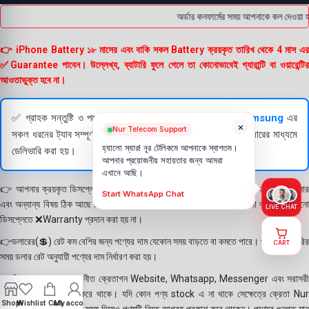
অর্ডার কনফার্মের সময় আপনাকে কল দেওয়া হ
👉 iPhone Battery ১৮ মাসের এবং বাকি সকল Battery ক্রয়কৃত তারিখ থেকে 4 মাস এর
✅Guarantee পাবেন। উল্লেখ্য, ব্যাটারি ফুলে গেলে তা কোনোভাবেই গ্যারান্টি বা ওয়ারেন্টির
আওতাভুক্ত হবে না।
✅ গ্রাহক সন্তুষ্টি ও পণ্যের স্বচ্ছতা নিশ্চিত করতে
Apple
এবং
Samsung
এর
×
Nur Telecom Support
সকল ধরনের ট্যাব সম্পূর্ণরূপে যাচাই (Check) করার পরই বিক্রি ও কুরিয়ারের মাধ্যমে
হ্যালো স্যার! নূর টেলিকমে আপনাকে স্বাগতম।
ডেলিভারি করা হয়।
আপনার প্রয়োজনীয় সহায়তার জন্য আমরা
এখানে আছি।
👉 আপনার ক্রয়কৃত ডিসপ্লে স্থায়ী ভাবে লাগানোর আগে মোবাইলে লাগিয়ে চেক করে নিবেন কালার
Start WhatsApp Chat
এবং অন্যান্য বিষয় ঠিক আছে কিনা। শতভাগ নিশ্চিত হয়ে পলি তুলবেন। পলি তোলা বা আঠা লাগানো
LIVE CHAT
ডিসপ্লেতে ❌Warranty প্রদান করা হয় না।
👉ডলারের(💲) রেট কম বেশির জন্য পণ্যের দাম যেকোন সময় বাড়তে বা কমতে পারে। পণ্য ডেলিভারির
CART
সময় ডলার রেট অনুযায়ী পণ্যের দাম নির্ধারণ করা হয়।
👉বিঃ দ্রঃ- আমাদের সম্মানীত ক্রেতাগন Website, Whatsapp, Messenger এবং সরাসরী
ফোন করে পণ্য Order করে থাকে। যদি কোন পণ্য stock এ না থাকে সেক্ষেত্রে ক্রেতা Nur
Shop
Wishlist
Cart
My account
Telecom কে অতিরিক্ত সময় দিয়েও পণ্যটি নিতে আগ্রহ প্রকাশ করে থাকেন। পণ্যের গুনগত মান