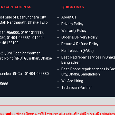
R CARE ADDRESS
QUICK LINKS
st Side of Bashundhara City
About Us
Mall, Panthapath, Dhaka-1215
Privacy Policy
Warranty Policy
614-956000
,
01911311112
,
Order & Delivery Policy
050
,
01404-055881
,
01404-
2-48122109
Return & Refund Policy
Nur Telecom (FAQs)
-21, 3rd Floor Pir Yeameni
Best iPad repair services in Dhaka
ro Point (GPO) Gulisthan, Dhaka-
Bangladesh
Best iPhone repair services in B
 number ☎ Call:
01404-055880
City, Dhaka, Bangladesh
We Are Hiring
55886
Technician Partner
e পাবেন। উল্লেখ্য, ব্যাটারি ফুলে গেলে তা কোনোভাবেই গ্যারান্টি বা ওয়ারেন্টির আওতাভুক্