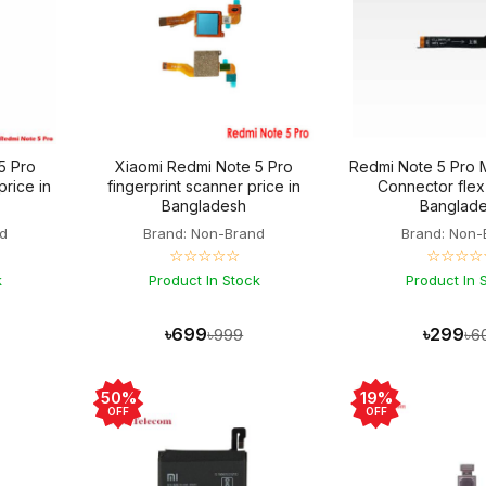
5 Pro
Xiaomi Redmi Note 5 Pro
Redmi Note 5 Pro 
price in
fingerprint scanner price in
Connector flex
Bangladesh
Banglad
d
Brand: Non-Brand
Brand: Non-
☆☆☆☆☆
☆☆☆☆
k
Product In Stock
Product In 
৳699
৳299
৳999
৳6
50%
19%
OFF
OFF