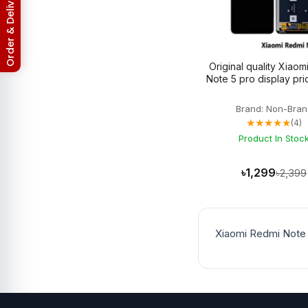
Return & Refund Policy
Asus ROG Phone 8 Pro
3
Asus Zenfone 2
3
Asus ZenFone Max M1
1
Asus Zenfone Max Pro M2
3
BlackBerry
18
Original quality Xiaom
BlackBerry Battery
17
Blackberry Classic Q20
2
Bluetooth Speaker
19
Brand: Non-Bran
Converter
4
★★★★★
(4)
Earbuds
32
EarPhones
Product In Stoc
11
Electronic
15
Gadget
102
৳1,299
৳2,399
Galaxy Tab Pro 10.1
3
Google Pixel
133
Google Pixel 10
3
Google Pixel 10 Pro
3
Xiaomi Redmi Note 5
Google Pixel 2
6
Google Pixel 2XL
6
Google Pixel 3
6
Google Pixel 3 XL
6
Google Pixel 3A
5
Google Pixel 3A XL
5