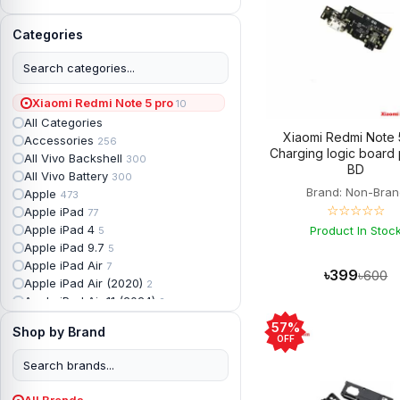
Categories
Xiaomi Redmi Note 5 pro
10
All Categories
Xiaomi Redmi Note 
Accessories
256
Charging logic board 
All Vivo Backshell
300
BD
All Vivo Battery
300
Brand: Non-Bran
Apple
473
☆☆☆☆☆
Apple iPad
77
Apple iPad 4
Product In Stoc
5
Apple iPad 9.7
5
Apple iPad Air
7
৳399
৳600
Apple iPad Air (2020)
2
Apple iPad Air 11 (2024)
2
Apple iPad Air 3
3
57%
Shop by Brand
Apple iPad Backshell
6
OFF
Apple iPad Battery
13
Apple iPad Display
18
Apple iPad Mini
7
All Brands