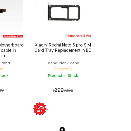
Motherboard
Xiaomi Redmi Note 5 pro SIM
 cable in
Card Tray Replacement in BD
esh
Brand
Brand: Non-Brand
☆
☆☆☆☆☆
Stock
Product In Stock
৳299
00
৳350
15%
OFF