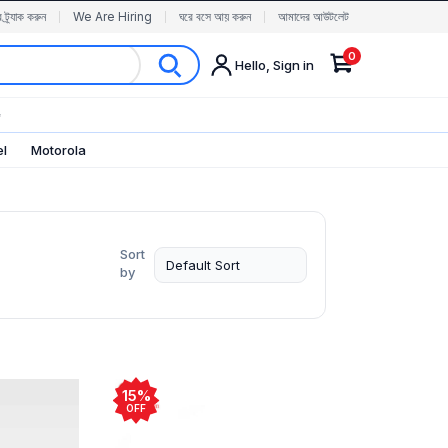
র ট্র্যাক করুন
We Are Hiring
ঘরে বসে আয় করুন
আমাদের আউটলেট
0
Hello, Sign in
✨
el
Motorola
Sort
by
15%
OFF