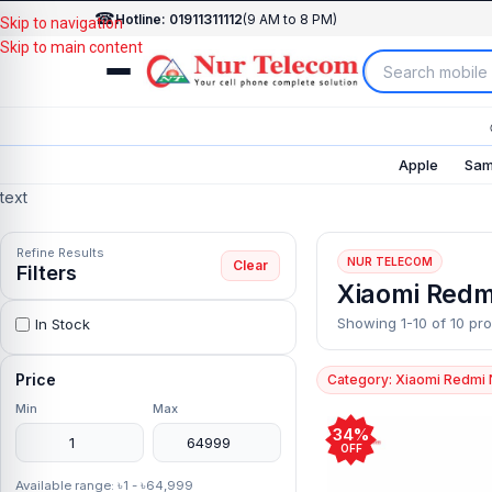
☎
Hotline: 01911311112
(9 AM to 8 PM)
Skip to navigation
Skip to main content
Apple
Sam
text
Refine Results
NUR TELECOM
Clear
Filters
Xiaomi Redm
Showing 1-10 of 10 pr
In Stock
Price
Category: Xiaomi Redmi 
Min
Max
34%
OFF
Available range: ৳1 - ৳64,999