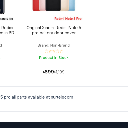
i Redmi
Original Xiaomi Redmi Note 5
Note 5 pro display price in BD
pro battery door cover
d
Brand: Non-Brand
☆☆☆☆☆
k
Product In Stock
৳699
৳1,199
 pro all parts available at nurtelecom