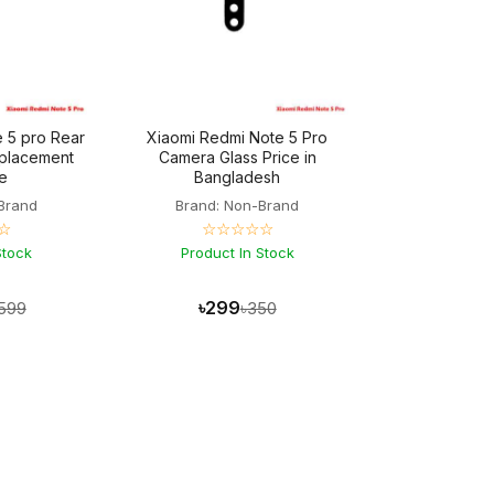
 5 pro Rear
Xiaomi Redmi Note 5 Pro
placement
Camera Glass Price in
le
Bangladesh
Brand
Brand: Non-Brand
☆
☆☆☆☆☆
Stock
Product In Stock
৳299
,599
৳350