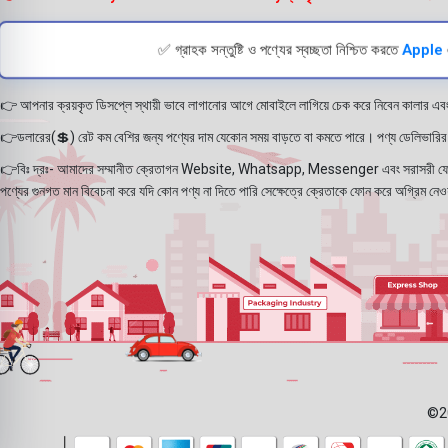
Google Pixel Fold
3
Google Pixel XL
6
Hoco Bluetooth Speaker
8
✅ গ্রাহক সন্তুষ্টি ও পণ্যের স্বচ্ছতা নিশ্চিত করতে
Apple
Hoco Neckband
7
Hoco Power Bank
14
👉 আপনার ক্রয়কৃত ডিসপ্লে স্থায়ী ভাবে লাগানোর আগে মোবাইলে লাগিয়ে চেক করে নিবেন কালার এব
Hoco Wireless Headphone
7
Holder & Stand
1
👉ডলারের(💲) রেট কম বেশির জন্য পণ্যের দাম যেকোন সময় বাড়তে বা কমতে পারে। পণ্য ডেলিভারির সম
HONOR
488
Honor 10
8
👉বিঃ দ্রঃ- আমাদের সম্মানীত ক্রেতাগন Website, Whatsapp, Messenger এবং সরাসরী ফোন ক
Honor 10 Lite
7
পণ্যের গুনগত মান বিবেচনা করে যদি কোন পণ্য না দিতে পারি সেক্ষেত্রে ক্রেতাকে ফোন করে অগ্রিম 
Honor 100
3
Honor 100 Pro
3
Honor 20
8
Honor 20 Lite
9
HONOR 200
3
Honor 200 Lite
3
Honor 200 Pro
3
Honor 20i
3
Honor 300
3
Honor 300 Pro
3
Honor 300 Ultra
3
©2
Honor 400
3
Honor 400 Pro
3