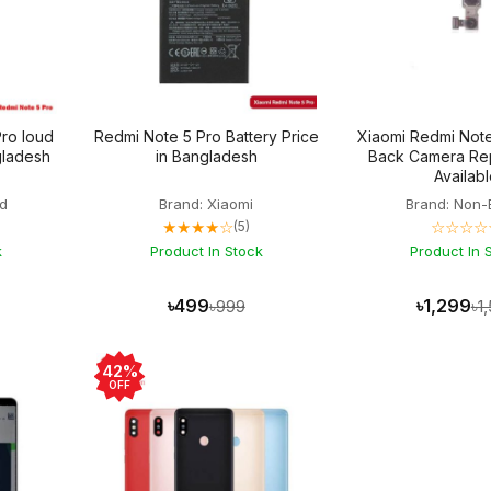
ro loud
Redmi Note 5 Pro Battery Price
Xiaomi Redmi Note
gladesh
in Bangladesh
Back Camera Re
Availab
d
Brand: Xiaomi
Brand: Non-
★★★★☆
☆☆☆☆
(5)
k
Product In Stock
Product In 
৳499
৳1,299
৳999
৳1
42%
OFF