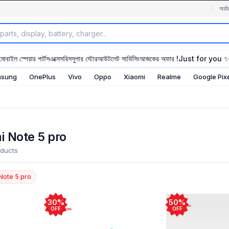
অর্ডা
মোবাইল স্পেয়ার পার্টস
এক্সেসরিস
সুপার স্টোর
আউটলেট সার্ভিসিং
আজকের অফার !
Just for you 
sung
OnePlus
Vivo
Oppo
Xiaomi
Realme
Google Pix
i Note 5 pro
oducts
Note 5 pro
30%
50%
OFF
OFF