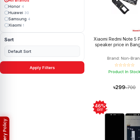
Apple iPad mini 2
2
Honor
4
Apple iPad Mini 3
6
Huawei
30
Apple iPad mini 4
2
Samsung
4
Apple iPad Pro 10.5
5
Xiaomi
1
Apple iPad Pro 11
7
Apple iPad Pro 12.9
6
Xiaomi Redmi Note 5 P
Sort
Apple iPad Pro 12.9 2nd Gen
5
speaker price in Ban
Apple iPad Pro 9.7 (2016)
6
Apple iPad Pro 9.7 (2018)
7
Brand: Non-Bran
Asus Phone
49
☆☆☆☆☆
Asus ROG
4
Apply Filters
Asus ROG Phone 2
Product In Stoc
4
Asus ROG Phone 3
4
Asus ROG Phone 5
3
৳299
৳700
Asus ROG Phone 5 Pro
3
Asus ROG Phone 5s
2
Asus ROG Phone 5s Pro
3
46%
Asus Rog Phone 6
3
OFF
Asus Rog Phone 6 Pro
3
Asus Rog Phone 7
3
Asus Rog Phone 7 Ultimate
3
Asus ROG Phone 8
3