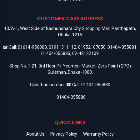
CUSTOMER CARE ADDRESS
13/A-1, West Side of Bashundhara City Shopping Mall, Panthapath,
Dhaka-1215
☎ Call:
01614-956000
,
01911311112
,
01952107050
,
01404-055881
,
01404-055883
,
02-48122109
Shop No. T-21, 3rd Floor Pir Yeameni Market, Zero Point (GPO)
Gulisthan, Dhaka-1000.
Gulisthan number ☎ Call:
01404-055880
,
01404-055886
QUICK LINKS
About Us
Privacy Policy
Warranty Policy