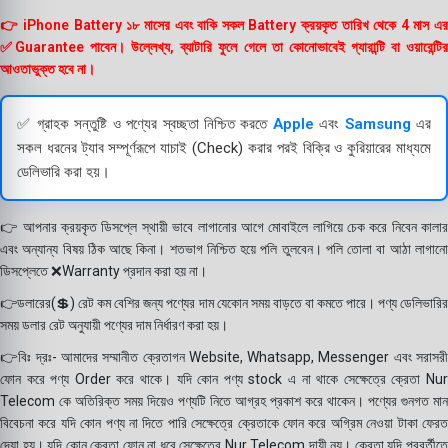
👉 iPhone Battery ১৮ মাসের এবং বাকি সকল Battery ক্রয়কৃত তারিখ থেকে 4 মাস এর
✅Guarantee পাবেন। উল্লেখ্য, ব্যাটারি ফুলে গেলে তা কোনোভাবেই গ্যারান্টি বা ওয়ারেন্টির
আওতাভুক্ত হবে না।
✅ গ্রাহক সন্তুষ্টি ও পণ্যের স্বচ্ছতা নিশ্চিত করতে
Apple
এবং
Samsung
এর
সকল ধরনের ট্যাব সম্পূর্ণরূপে যাচাই (Check) করার পরই বিক্রি ও কুরিয়ারের মাধ্যমে
ডেলিভারি করা হয়।
👉 আপনার ক্রয়কৃত ডিসপ্লে স্থায়ী ভাবে লাগানোর আগে মোবাইলে লাগিয়ে চেক করে নিবেন কালার
এবং অন্যান্য বিষয় ঠিক আছে কিনা। শতভাগ নিশ্চিত হয়ে পলি তুলবেন। পলি তোলা বা আঠা লাগানো
ডিসপ্লেতে ❌Warranty প্রদান করা হয় না।
👉ডলারের(💲) রেট কম বেশির জন্য পণ্যের দাম যেকোন সময় বাড়তে বা কমতে পারে। পণ্য ডেলিভারির
সময় ডলার রেট অনুযায়ী পণ্যের দাম নির্ধারণ করা হয়।
👉বিঃ দ্রঃ- আমাদের সম্মানীত ক্রেতাগন Website, Whatsapp, Messenger এবং সরাসরী
ফোন করে পণ্য Order করে থাকে। যদি কোন পণ্য stock এ না থাকে সেক্ষেত্রে ক্রেতা Nur
Telecom কে অতিরিক্ত সময় দিয়েও পণ্যটি নিতে আগ্রহ প্রকাশ করে থাকেন। পণ্যের গুনগত মান
বিবেচনা করে যদি কোন পণ্য না দিতে পারি সেক্ষেত্রে ক্রেতাকে ফোন করে অগ্রিম নেওয়া টাকা ফেরত
দেয়া হয়। যদি কোন ক্রেতা ফোন না ধরে সেক্ষেত্রে Nur Telecom দায়ী নয়। ক্রেতা যদি পরবর্তীতে