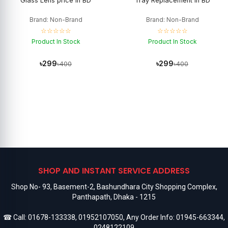
Glass Lens price in BD
Tray Replacement in BD
Brand: Non-Brand
Brand: Non-Brand
☆☆☆☆☆
☆☆☆☆☆
Product In Stock
Product In Stock
৳299
৳299
৳400
৳400
SHOP AND INSTANT SERVICE ADDRESS
Shop No- 93, Basement-2, Bashundhara City Shopping Complex,
Panthapath, Dhaka - 1215
☎ Call:
01678-133338
,
01952107050
, Any Order Info:
01945-663344
,
0248122109