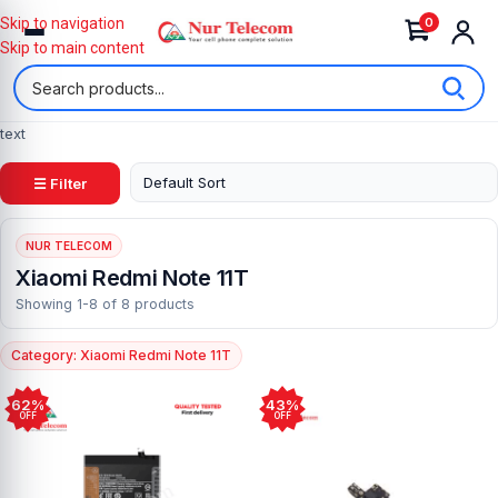
0
Skip to navigation
Skip to main content
text
☰ Filter
NUR TELECOM
Xiaomi Redmi Note 11T
Showing 1-8 of 8 products
Category: Xiaomi Redmi Note 11T
62%
43%
OFF
OFF