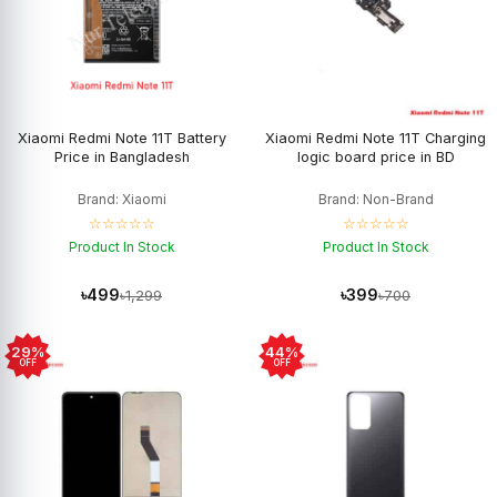
Xiaomi Redmi Note 11T Battery
Xiaomi Redmi Note 11T Charging
Price in Bangladesh
logic board price in BD
Brand: Xiaomi
Brand: Non-Brand
☆☆☆☆☆
☆☆☆☆☆
Product In Stock
Product In Stock
৳499
৳399
৳1,299
৳700
29%
44%
OFF
OFF