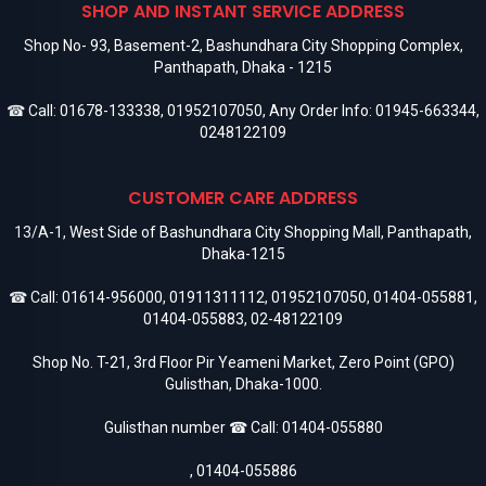
SHOP AND INSTANT SERVICE ADDRESS
Shop No- 93, Basement-2, Bashundhara City Shopping Complex,
Panthapath, Dhaka - 1215
☎ Call:
01678-133338
,
01952107050
, Any Order Info:
01945-663344
,
0248122109
CUSTOMER CARE ADDRESS
13/A-1, West Side of Bashundhara City Shopping Mall, Panthapath,
Dhaka-1215
☎ Call:
01614-956000
,
01911311112
,
01952107050
,
01404-055881
,
01404-055883
,
02-48122109
Shop No. T-21, 3rd Floor Pir Yeameni Market, Zero Point (GPO)
Gulisthan, Dhaka-1000.
Gulisthan number ☎ Call:
01404-055880
,
01404-055886