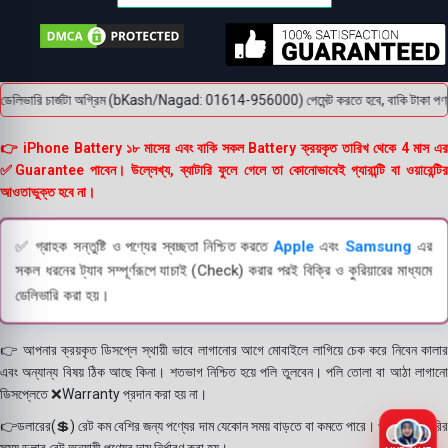
ডেলিভারি চার্জটা অগ্রিম (bKash/Nagad: 01614-956000) পেমেন্ট করতে হবে, বাকি টাকা পণ্য হা
👉 iPhone Battery ১৮ মাসের এবং বাকি সকল Battery ক্রয়কৃত তারিখ থেকে 4 মাস এর
✅Guarantee পাবেন। উল্লেখ্য, ব্যাটারি ফুলে গেলে তা কোনোভাবেই গ্যারান্টি বা ওয়ারেন্টির
আওতাভুক্ত হবে না।
✅ গ্রাহক সন্তুষ্টি ও পণ্যের স্বচ্ছতা নিশ্চিত করতে
Apple
এবং
Samsung
এর
সকল ধরনের ট্যাব সম্পূর্ণরূপে যাচাই (Check) করার পরই বিক্রি ও কুরিয়ারের মাধ্যমে
ডেলিভারি করা হয়।
👉 আপনার ক্রয়কৃত ডিসপ্লে স্থায়ী ভাবে লাগানোর আগে মোবাইলে লাগিয়ে চেক করে নিবেন কালার
এবং অন্যান্য বিষয় ঠিক আছে কিনা। শতভাগ নিশ্চিত হয়ে পলি তুলবেন। পলি তোলা বা আঠা লাগানো
ডিসপ্লেতে ❌Warranty প্রদান করা হয় না।
👉ডলারের(💲) রেট কম বেশির জন্য পণ্যের দাম যেকোন সময় বাড়তে বা কমতে পারে। পণ্য ডেলিভারির
সময় ডলার রেট অনুযায়ী পণ্যের দাম নির্ধারণ করা হয়।