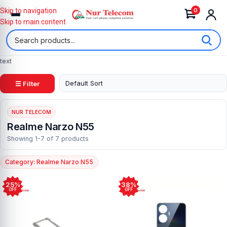
0
Skip to navigation
Skip to main content
text
☰ Filter
NUR TELECOM
Realme Narzo N55
Showing 1-7 of 7 products
Category: Realme Narzo N55
25%
38%
OFF
OFF