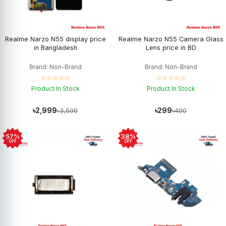
Realme Narzo N55 display price
Realme Narzo N55 Camera Glass
in Bangladesh
Lens price in BD
Brand: Non-Brand
Brand: Non-Brand
☆☆☆☆☆
☆☆☆☆☆
Product In Stock
Product In Stock
৳2,999
৳299
৳3,500
৳400
57%
38%
OFF
OFF