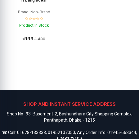
in Bangladesh
Brand: Non-Brand
☆☆☆☆☆
Product In Stock
৳999
৳1,400
SHOP AND INSTANT SERVICE ADDRESS
Shop No- 93, Basement-2, Bashundhara City Shopping Complex,
Panthapath, Dhaka - 1215
☎ Call:
01678-133338
,
01952107050
, Any Order Info:
01945-663344
,
0248122109