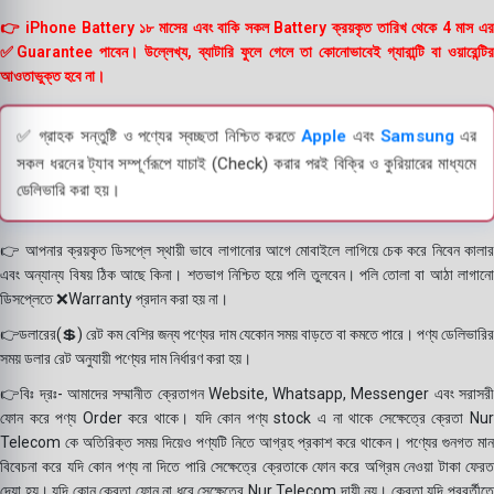
👉 iPhone Battery ১৮ মাসের এবং বাকি সকল Battery ক্রয়কৃত তারিখ থেকে 4 মাস এর
✅Guarantee পাবেন। উল্লেখ্য, ব্যাটারি ফুলে গেলে তা কোনোভাবেই গ্যারান্টি বা ওয়ারেন্টির
আওতাভুক্ত হবে না।
✅ গ্রাহক সন্তুষ্টি ও পণ্যের স্বচ্ছতা নিশ্চিত করতে
Apple
এবং
Samsung
এর
সকল ধরনের ট্যাব সম্পূর্ণরূপে যাচাই (Check) করার পরই বিক্রি ও কুরিয়ারের মাধ্যমে
ডেলিভারি করা হয়।
👉 আপনার ক্রয়কৃত ডিসপ্লে স্থায়ী ভাবে লাগানোর আগে মোবাইলে লাগিয়ে চেক করে নিবেন কালার
এবং অন্যান্য বিষয় ঠিক আছে কিনা। শতভাগ নিশ্চিত হয়ে পলি তুলবেন। পলি তোলা বা আঠা লাগানো
ডিসপ্লেতে ❌Warranty প্রদান করা হয় না।
👉ডলারের(💲) রেট কম বেশির জন্য পণ্যের দাম যেকোন সময় বাড়তে বা কমতে পারে। পণ্য ডেলিভারির
সময় ডলার রেট অনুযায়ী পণ্যের দাম নির্ধারণ করা হয়।
👉বিঃ দ্রঃ- আমাদের সম্মানীত ক্রেতাগন Website, Whatsapp, Messenger এবং সরাসরী
ফোন করে পণ্য Order করে থাকে। যদি কোন পণ্য stock এ না থাকে সেক্ষেত্রে ক্রেতা Nur
Telecom কে অতিরিক্ত সময় দিয়েও পণ্যটি নিতে আগ্রহ প্রকাশ করে থাকেন। পণ্যের গুনগত মান
বিবেচনা করে যদি কোন পণ্য না দিতে পারি সেক্ষেত্রে ক্রেতাকে ফোন করে অগ্রিম নেওয়া টাকা ফেরত
দেয়া হয়। যদি কোন ক্রেতা ফোন না ধরে সেক্ষেত্রে Nur Telecom দায়ী নয়। ক্রেতা যদি পরবর্তীতে