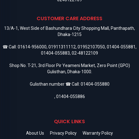
CUSTOMER CARE ADDRESS
13/A-1, West Side of Bashundhara City Shopping Mall, Panthapath,
Dhaka-1215
☎ Call:
01614-956000
,
01911311112
,
01952107050
,
01404-055881
,
01404-055883
,
02-48122109
Shop No. T-21, 3rd Floor Pir Yeameni Market, Zero Point (GPO)
Gulisthan, Dhaka-1000.
Gulisthan number ☎ Call:
01404-055880
,
01404-055886
QUICK LINKS
About Us
Privacy Policy
Warranty Policy