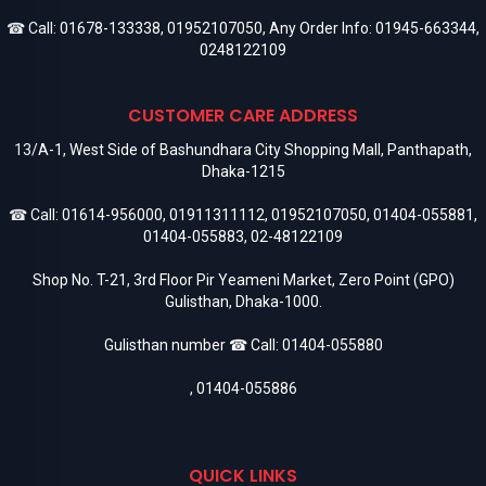
☎ Call:
01678-133338
,
01952107050
, Any Order Info:
01945-663344
,
0248122109
CUSTOMER CARE ADDRESS
13/A-1, West Side of Bashundhara City Shopping Mall, Panthapath,
Dhaka-1215
☎ Call:
01614-956000
,
01911311112
,
01952107050
,
01404-055881
,
01404-055883
,
02-48122109
Shop No. T-21, 3rd Floor Pir Yeameni Market, Zero Point (GPO)
Gulisthan, Dhaka-1000.
Gulisthan number ☎ Call:
01404-055880
,
01404-055886
QUICK LINKS