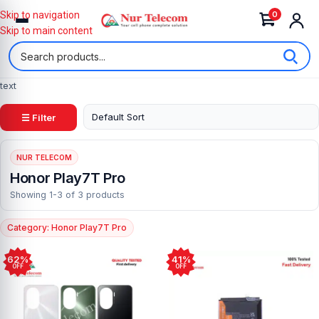
0
Skip to navigation
Skip to main content
text
☰ Filter
NUR TELECOM
Honor Play7T Pro
Showing 1-3 of 3 products
Category: Honor Play7T Pro
62%
41%
OFF
OFF