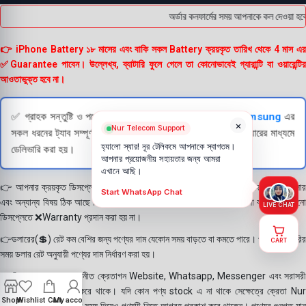
অর্ডার কনফার্মের সময় আপনাকে কল দেওয়া হবে
👉 iPhone Battery ১৮ মাসের এবং বাকি সকল Battery ক্রয়কৃত তারিখ থেকে 4 মাস এর
✅Guarantee পাবেন। উল্লেখ্য, ব্যাটারি ফুলে গেলে তা কোনোভাবেই গ্যারান্টি বা ওয়ারেন্টির
আওতাভুক্ত হবে না।
✅ গ্রাহক সন্তুষ্টি ও পণ্যের স্বচ্ছতা নিশ্চিত করতে
Apple
এবং
Samsung
এর
×
Nur Telecom Support
সকল ধরনের ট্যাব সম্পূর্ণরূপে যাচাই (Check) করার পরই বিক্রি ও কুরিয়ারের মাধ্যমে
হ্যালো স্যার! নূর টেলিকমে আপনাকে স্বাগতম।
ডেলিভারি করা হয়।
আপনার প্রয়োজনীয় সহায়তার জন্য আমরা
এখানে আছি।
👉 আপনার ক্রয়কৃত ডিসপ্লে স্থায়ী ভাবে লাগানোর আগে মোবাইলে লাগিয়ে চেক করে নিবেন কালার
Start WhatsApp Chat
এবং অন্যান্য বিষয় ঠিক আছে কিনা। শতভাগ নিশ্চিত হয়ে পলি তুলবেন। পলি তোলা বা আঠা লাগানো
LIVE CHAT
ডিসপ্লেতে ❌Warranty প্রদান করা হয় না।
👉ডলারের(💲) রেট কম বেশির জন্য পণ্যের দাম যেকোন সময় বাড়তে বা কমতে পারে। পণ্য ডেলিভারির
CART
সময় ডলার রেট অনুযায়ী পণ্যের দাম নির্ধারণ করা হয়।
👉বিঃ দ্রঃ- আমাদের সম্মানীত ক্রেতাগন Website, Whatsapp, Messenger এবং সরাসরী
ফোন করে পণ্য Order করে থাকে। যদি কোন পণ্য stock এ না থাকে সেক্ষেত্রে ক্রেতা Nur
Shop
Wishlist
Cart
My account
Telecom কে অতিরিক্ত সময় দিয়েও পণ্যটি নিতে আগ্রহ প্রকাশ করে থাকেন। পণ্যের গুনগত মান