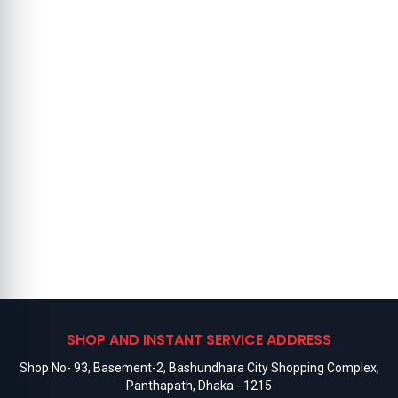
SHOP AND INSTANT SERVICE ADDRESS
Shop No- 93, Basement-2, Bashundhara City Shopping Complex,
Panthapath, Dhaka - 1215