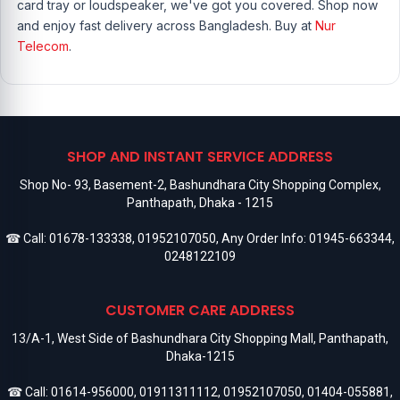
card tray or loudspeaker, we've got you covered. Shop now
and enjoy fast delivery across Bangladesh. Buy at
Nur
Telecom
.
SHOP AND INSTANT SERVICE ADDRESS
Shop No- 93, Basement-2, Bashundhara City Shopping Complex,
Panthapath, Dhaka - 1215
☎ Call:
01678-133338
,
01952107050
, Any Order Info:
01945-663344
,
0248122109
CUSTOMER CARE ADDRESS
13/A-1, West Side of Bashundhara City Shopping Mall, Panthapath,
Dhaka-1215
☎ Call:
01614-956000
,
01911311112
,
01952107050
,
01404-055881
,