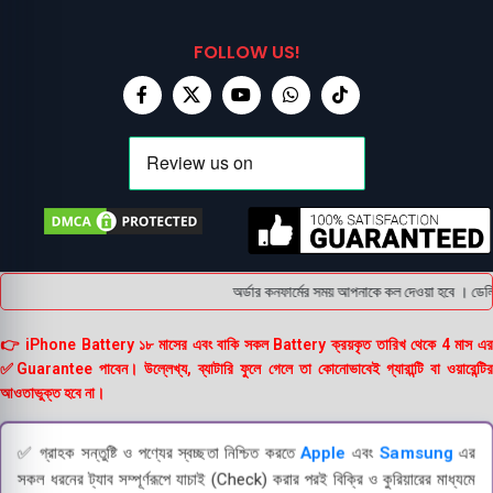
FOLLOW US!
অর্ডার কনফার্মের সময় আপনাকে কল দেওয়া হবে । ডেলিভ
👉 iPhone Battery ১৮ মাসের এবং বাকি সকল Battery ক্রয়কৃত তারিখ থেকে 4 মাস এর
✅Guarantee পাবেন। উল্লেখ্য, ব্যাটারি ফুলে গেলে তা কোনোভাবেই গ্যারান্টি বা ওয়ারেন্টির
আওতাভুক্ত হবে না।
✅ গ্রাহক সন্তুষ্টি ও পণ্যের স্বচ্ছতা নিশ্চিত করতে
Apple
এবং
Samsung
এর
সকল ধরনের ট্যাব সম্পূর্ণরূপে যাচাই (Check) করার পরই বিক্রি ও কুরিয়ারের মাধ্যমে