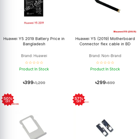
Huawei Y5 2019 Battery Price in
Huawei Y5 (2019) Motherboard
Bangladesh
Connector flex cable in BD
Brand: Huawei
Brand: Non-Brand
☆☆☆☆☆
☆☆☆☆☆
Product In Stock
Product In Stock
৳399
৳299
৳1,299
৳699
50%
57%
OFF
OFF