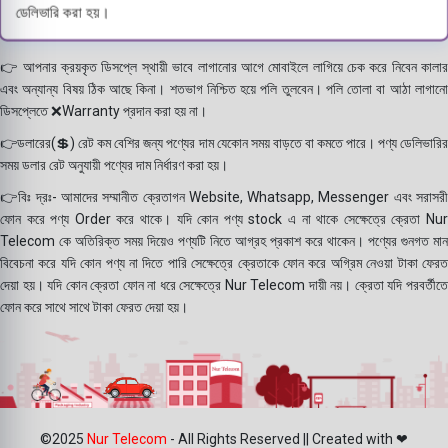
ডেলিভারি করা হয়।
👉 আপনার ক্রয়কৃত ডিসপ্লে স্থায়ী ভাবে লাগানোর আগে মোবাইলে লাগিয়ে চেক করে নিবেন কালার
এবং অন্যান্য বিষয় ঠিক আছে কিনা। শতভাগ নিশ্চিত হয়ে পলি তুলবেন। পলি তোলা বা আঠা লাগানো
ডিসপ্লেতে ❌Warranty প্রদান করা হয় না।
👉ডলারের(💲) রেট কম বেশির জন্য পণ্যের দাম যেকোন সময় বাড়তে বা কমতে পারে। পণ্য ডেলিভারির
সময় ডলার রেট অনুযায়ী পণ্যের দাম নির্ধারণ করা হয়।
👉বিঃ দ্রঃ- আমাদের সম্মানীত ক্রেতাগন Website, Whatsapp, Messenger এবং সরাসরী
ফোন করে পণ্য Order করে থাকে। যদি কোন পণ্য stock এ না থাকে সেক্ষেত্রে ক্রেতা Nur
Telecom কে অতিরিক্ত সময় দিয়েও পণ্যটি নিতে আগ্রহ প্রকাশ করে থাকেন। পণ্যের গুনগত মান
বিবেচনা করে যদি কোন পণ্য না দিতে পারি সেক্ষেত্রে ক্রেতাকে ফোন করে অগ্রিম নেওয়া টাকা ফেরত
দেয়া হয়। যদি কোন ক্রেতা ফোন না ধরে সেক্ষেত্রে Nur Telecom দায়ী নয়। ক্রেতা যদি পরবর্তীতে
ফোন করে সাথে সাথে টাকা ফেরত দেয়া হয়।
©2025
Nur Telecom
- All Rights Reserved || Created with ❤