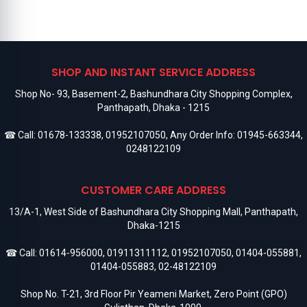
SHOP AND INSTANT SERVICE ADDRESS
Shop No- 93, Basement-2, Bashundhara City Shopping Complex,
Panthapath, Dhaka - 1215
☎ Call:
01678-133338
,
01952107050
, Any Order Info:
01945-663344
,
0248122109
CUSTOMER CARE ADDRESS
13/A-1, West Side of Bashundhara City Shopping Mall, Panthapath,
Dhaka-1215
☎ Call:
01614-956000
,
01911311112
,
01952107050
,
01404-055881
,
01404-055883
,
02-48122109
Shop No. T-21, 3rd Floor Pir Yeameni Market, Zero Point (GPO)